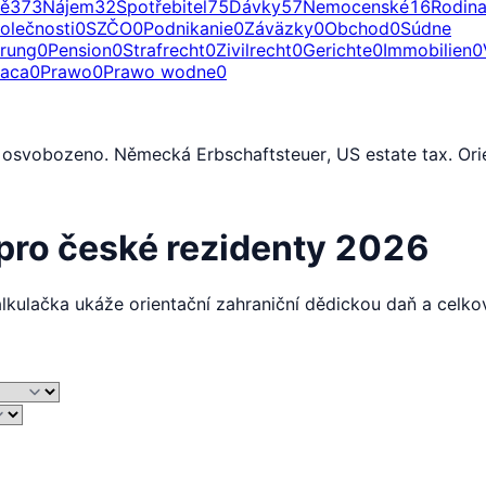
ě
373
Nájem
32
Spotřebitel
75
Dávky
57
Nemocenské
16
Rodin
olečnosti
0
SZČO
0
Podnikanie
0
Záväzky
0
Obchod
0
Súdne
erung
0
Pension
0
Strafrecht
0
Zivilrecht
0
Gerichte
0
Immobilien
0
raca
0
Prawo
0
Prawo wodne
0
 osvobozeno. Německá Erbschaftsteuer, US estate tax. Orie
 pro české rezidenty 2026
alkulačka ukáže orientační zahraniční dědickou daň a celko