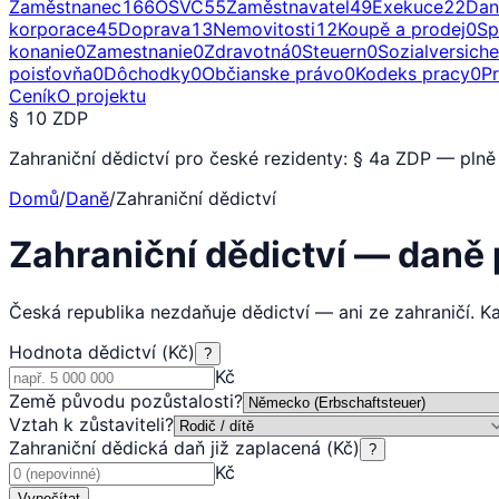
Zaměstnanec
166
OSVČ
55
Zaměstnavatel
49
Exekuce
22
Dan
korporace
45
Doprava
13
Nemovitosti
12
Koupě a prodej
0
Sp
konanie
0
Zamestnanie
0
Zdravotná
0
Steuern
0
Sozialversich
poisťovňa
0
Dôchodky
0
Občianske právo
0
Kodeks pracy
0
P
Ceník
O projektu
§ 10 ZDP
Zahraniční dědictví pro české rezidenty: § 4a ZDP — plně
Domů
/
Daně
/
Zahraniční dědictví
Zahraniční dědictví — daně
Česká republika nezdaňuje dědictví — ani ze zahraničí. K
Hodnota dědictví (Kč)
?
Kč
Země původu pozůstalosti
?
Vztah k zůstaviteli
?
Zahraniční dědická daň již zaplacená (Kč)
?
Kč
Vypočítat