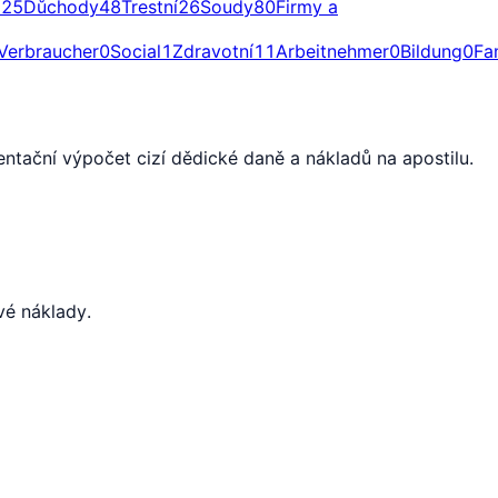
a
25
Důchody
48
Trestní
26
Soudy
80
Firmy a
Verbraucher
0
Social
1
Zdravotní
11
Arbeitnehmer
0
Bildung
0
Fa
ntační výpočet cizí dědické daně a nákladů na apostilu.
vé náklady.