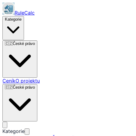
RuleCalc
Kategorie
🇨🇿
České právo
Ceník
O projektu
🇨🇿
České právo
Kategorie