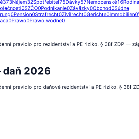
ě
373
Nájem
32
Spotřebitel
75
Dávky
57
Nemocenské
16
Rodin
olečnosti
0
SZČO
0
Podnikanie
0
Záväzky
0
Obchod
0
Súdne
erung
0
Pension
0
Strafrecht
0
Zivilrecht
0
Gerichte
0
Immobilien
0
raca
0
Prawo
0
Prawo wodne
0
nní pravidlo pro rezidentství a PE riziko. § 38f ZDP — záp
 — daň 2026
enní pravidlo pro daňové rezidentství a PE riziko. § 38f 