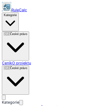
RuleCalc
Kategorie
🇨🇿
České právo
Ceník
O projektu
🇨🇿
České právo
Kategorie