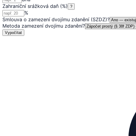
Zahraniční srážková daň (%)
?
%
Smlouva o zamezení dvojímu zdanění (SZDZ)
?
Metoda zamezení dvojímu zdanění
?
Vypočítat