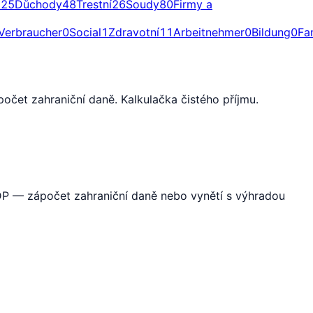
a
25
Důchody
48
Trestní
26
Soudy
80
Firmy a
Verbraucher
0
Social
1
Zdravotní
11
Arbeitnehmer
0
Bildung
0
Fa
očet zahraniční daně. Kalkulačka čistého příjmu.
ZDP — zápočet zahraniční daně nebo vynětí s výhradou