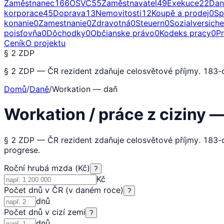
Zaměstnanec
166
OSVČ
55
Zaměstnavatel
49
Exekuce
22
Dan
korporace
45
Doprava
13
Nemovitosti
12
Koupě a prodej
0
Sp
konanie
0
Zamestnanie
0
Zdravotná
0
Steuern
0
Sozialversich
poisťovňa
0
Dôchodky
0
Občianske právo
0
Kodeks pracy
0
P
Ceník
O projektu
§ 2 ZDP
§ 2 ZDP — ČR rezident zdaňuje celosvětové příjmy. 183-de
Domů
/
Daně
/
Workation — daň
Workation / práce z ciziny
§ 2 ZDP — ČR rezident zdaňuje celosvětové příjmy. 183-d
progrese.
Roční hrubá mzda (Kč)
?
Kč
Počet dnů v ČR (v daném roce)
?
dnů
Počet dnů v cizí zemi
?
dnů