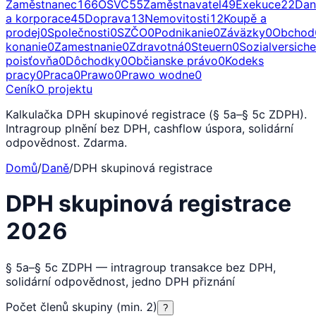
Zaměstnanec
166
OSVČ
55
Zaměstnavatel
49
Exekuce
22
Dan
a korporace
45
Doprava
13
Nemovitosti
12
Koupě a
prodej
0
Společnosti
0
SZČO
0
Podnikanie
0
Záväzky
0
Obchod
konanie
0
Zamestnanie
0
Zdravotná
0
Steuern
0
Sozialversich
poisťovňa
0
Dôchodky
0
Občianske právo
0
Kodeks
pracy
0
Praca
0
Prawo
0
Prawo wodne
0
Ceník
O projektu
Kalkulačka DPH skupinové registrace (§ 5a–§ 5c ZDPH).
Intragroup plnění bez DPH, cashflow úspora, solidární
odpovědnost. Zdarma.
Domů
/
Daně
/
DPH skupinová registrace
DPH skupinová registrace
2026
§ 5a–§ 5c ZDPH — intragroup transakce bez DPH,
solidární odpovědnost, jedno DPH přiznání
Počet členů skupiny (min. 2)
?