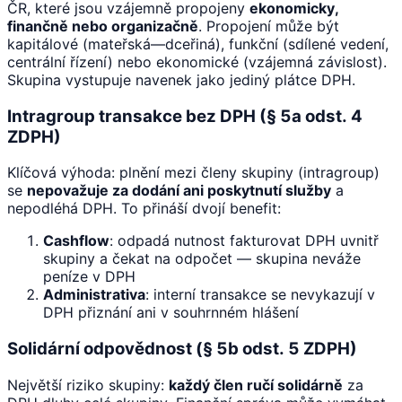
ČR, které jsou vzájemně propojeny
ekonomicky,
finančně nebo organizačně
. Propojení může být
kapitálové (mateřská—dceřiná), funkční (sdílené vedení,
centrální řízení) nebo ekonomické (vzájemná závislost).
Skupina vystupuje navenek jako jediný plátce DPH.
Intragroup transakce bez DPH (§ 5a odst. 4
ZDPH)
Klíčová výhoda: plnění mezi členy skupiny (intragroup)
se
nepovažuje za dodání ani poskytnutí služby
a
nepodléhá DPH. To přináší dvojí benefit:
Cashflow
: odpadá nutnost fakturovat DPH uvnitř
skupiny a čekat na odpočet — skupina neváže
peníze v DPH
Administrativa
: interní transakce se nevykazují v
DPH přiznání ani v souhrnném hlášení
Solidární odpovědnost (§ 5b odst. 5 ZDPH)
Největší riziko skupiny:
každý člen ručí solidárně
za