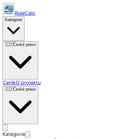
RuleCalc
Kategorie
🇨🇿
České právo
Ceník
O projektu
🇨🇿
České právo
Kategorie