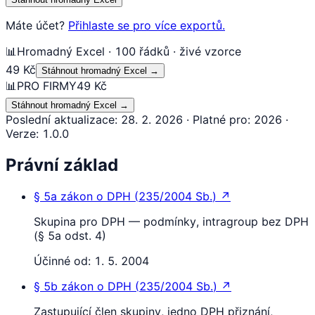
Máte účet?
Přihlaste se pro více exportů.
📊
Hromadný Excel · 100 řádků · živé vzorce
49 Kč
Stáhnout hromadný Excel
→
📊
PRO FIRMY
49 Kč
Stáhnout hromadný Excel
→
Poslední aktualizace
:
28. 2. 2026
·
Platné pro
:
2026
·
Verze
:
1.0.0
Právní základ
§ 5a
zákon o DPH
(
235/2004 Sb.
)
↗
Skupina pro DPH — podmínky, intragroup bez DPH
(§ 5a odst. 4)
Účinné od:
1. 5. 2004
§ 5b
zákon o DPH
(
235/2004 Sb.
)
↗
Zastupující člen skupiny, jedno DPH přiznání,