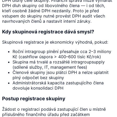
DPH dluhy celé skupiny. Finanční správa může vymáhat
DPH dluh skupiny od libovolného člena — i od těch,
kteří osobně žádné DPH nezdanily. Proto je před
vstupem do skupiny nutné provést DPH audit všech
navrhovaných členů a nastavit interní záruky.
Kdy skupinová registrace dává smysl?
Skupinová registrace je ekonomicky výhodná, pokud:
Roční intragroup plnění přesahuje cca 2–3 miliony
Kč (cashflow úspora > 400–600 tisíc Kč/rok)
Skupina má trvalé a rozsáhlé intragroupsupply
(sdílené služby, IT, management fees)
Členové skupiny jsou plátci DPH a nelze uplatnit
plný odpočet bez skupiny
Administrátorská kapacita zastupujícího člena
dovoluje konsolidaci DPH
Postup registrace skupiny
Žádost o registraci podává zastupující člen u místně
příslušného finančního úřadu před začátkem