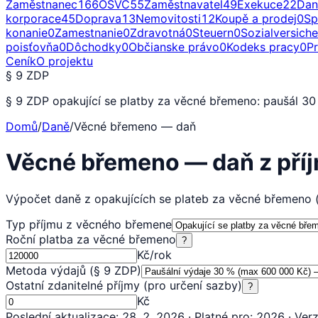
Zaměstnanec
166
OSVČ
55
Zaměstnavatel
49
Exekuce
22
Dan
korporace
45
Doprava
13
Nemovitosti
12
Koupě a prodej
0
Sp
konanie
0
Zamestnanie
0
Zdravotná
0
Steuern
0
Sozialversich
poisťovňa
0
Dôchodky
0
Občianske právo
0
Kodeks pracy
0
P
Ceník
O projektu
§ 9 ZDP
§ 9 ZDP opakující se platby za věcné břemeno: paušál 3
Domů
/
Daně
/
Věcné břemeno — daň
Věcné břemeno — daň z pří
Výpočet daně z opakujících se plateb za věcné břemeno 
Typ příjmu z věcného břemene
Roční platba za věcné břemeno
?
Kč/rok
Metoda výdajů (§ 9 ZDP)
Ostatní zdanitelné příjmy (pro určení sazby)
?
Kč
Poslední aktualizace
:
28. 2. 2026
·
Platné pro
:
2026
·
Ver