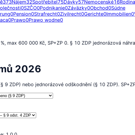
ě
373
Nájem
32
Spotřebitel
75
Dávky
57
Nemocenské
16
Rodin
olečnosti
0
SZČO
0
Podnikanie
0
Záväzky
0
Obchod
0
Súdne
erung
0
Pension
0
Strafrecht
0
Zivilrecht
0
Gerichte
0
Immobilien
0
raca
0
Prawo
0
Prawo wodne
0
0 %, max 600 000 Kč, SP+ZP 0. § 10 ZDP jednorázová náhra
jmů 2026
(§ 9 ZDP) nebo jednorázové odškodnění (§ 10 ZDP). SP+ZP
ze
:
1.0.0