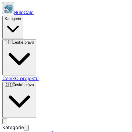
RuleCalc
Kategorie
🇨🇿
České právo
Ceník
O projektu
🇨🇿
České právo
Kategorie