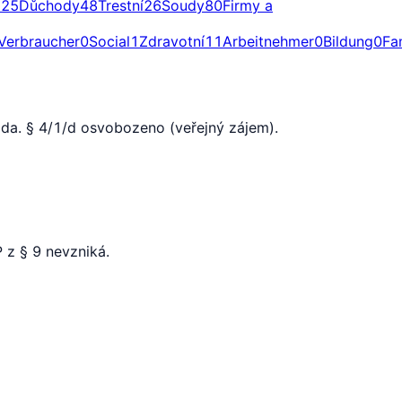
a
25
Důchody
48
Trestní
26
Soudy
80
Firmy a
Verbraucher
0
Social
1
Zdravotní
11
Arbeitnehmer
0
Bildung
0
Fa
da. § 4/1/d osvobozeno (veřejný zájem).
 z § 9 nevzniká.