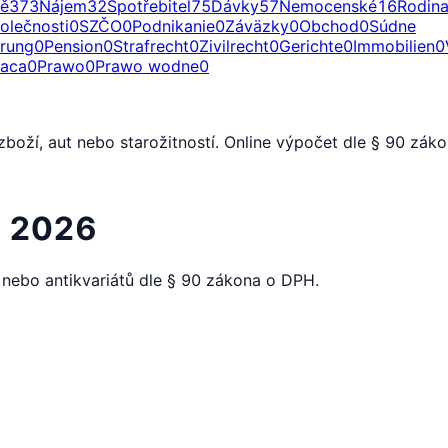
ě
373
Nájem
32
Spotřebitel
75
Dávky
57
Nemocenské
16
Rodin
olečnosti
0
SZČO
0
Podnikanie
0
Záväzky
0
Obchod
0
Súdne
erung
0
Pension
0
Strafrecht
0
Zivilrecht
0
Gerichte
0
Immobilien
0
raca
0
Prawo
0
Prawo wodne
0
zboží, aut nebo starožitností. Online výpočet dle § 90 zá
) 2026
nebo antikvariátů dle § 90 zákona o DPH.