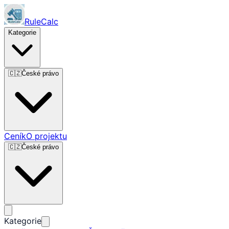
RuleCalc
Kategorie
🇨🇿
České právo
Ceník
O projektu
🇨🇿
České právo
Kategorie