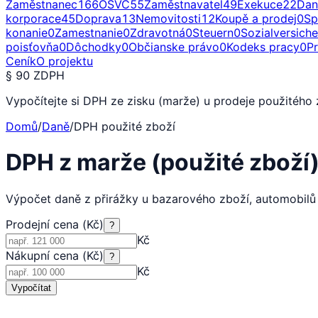
Zaměstnanec
166
OSVČ
55
Zaměstnavatel
49
Exekuce
22
Dan
korporace
45
Doprava
13
Nemovitosti
12
Koupě a prodej
0
Sp
konanie
0
Zamestnanie
0
Zdravotná
0
Steuern
0
Sozialversich
poisťovňa
0
Dôchodky
0
Občianske právo
0
Kodeks pracy
0
P
Ceník
O projektu
§ 90 ZDPH
Vypočítejte si DPH ze zisku (marže) u prodeje použitého 
Domů
/
Daně
/
DPH použité zboží
DPH z marže (použité zboží
Výpočet daně z přirážky u bazarového zboží, automobilů 
Prodejní cena (Kč)
?
Kč
Nákupní cena (Kč)
?
Kč
Vypočítat