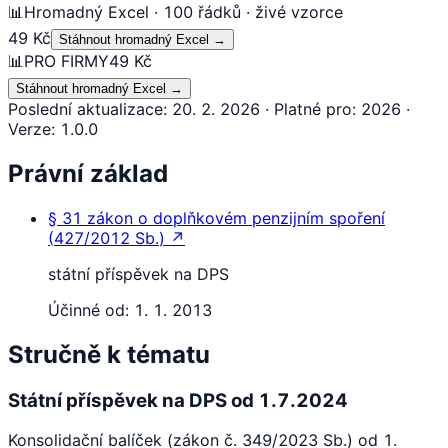
📊
Hromadný Excel · 100 řádků · živé vzorce
49 Kč
Stáhnout hromadný Excel
→
📊
PRO FIRMY
49 Kč
Stáhnout hromadný Excel
→
Poslední aktualizace
:
20. 2. 2026
·
Platné pro
:
2026
·
Verze
:
1.0.0
Právní základ
§ 31
zákon o doplňkovém penzijním spoření
(
427/2012 Sb.
)
↗
státní příspěvek na DPS
Účinné od:
1. 1. 2013
Stručně k tématu
Státní příspěvek na DPS od 1.7.2024
Konsolidační balíček (zákon č. 349/2023 Sb.) od 1.