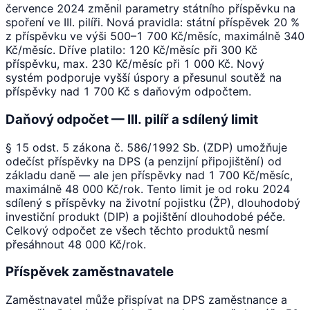
července 2024 změnil parametry státního příspěvku na
spoření ve III. pilíři. Nová pravidla: státní příspěvek 20 %
z příspěvku ve výši 500–1 700 Kč/měsíc, maximálně 340
Kč/měsíc. Dříve platilo: 120 Kč/měsíc při 300 Kč
příspěvku, max. 230 Kč/měsíc při 1 000 Kč. Nový
systém podporuje vyšší úspory a přesunul soutěž na
příspěvky nad 1 700 Kč s daňovým odpočtem.
Daňový odpočet — III. pilíř a sdílený limit
§ 15 odst. 5 zákona č. 586/1992 Sb. (ZDP) umožňuje
odečíst příspěvky na DPS (a penzijní připojištění) od
základu daně — ale jen příspěvky nad 1 700 Kč/měsíc,
maximálně 48 000 Kč/rok. Tento limit je od roku 2024
sdílený s příspěvky na životní pojistku (ŽP), dlouhodobý
investiční produkt (DIP) a pojištění dlouhodobé péče.
Celkový odpočet ze všech těchto produktů nesmí
přesáhnout 48 000 Kč/rok.
Příspěvek zaměstnavatele
Zaměstnavatel může přispívat na DPS zaměstnance a