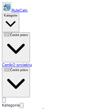
RuleCalc
Kategorie
🇨🇿
České právo
Ceník
O projektu
🇨🇿
České právo
Kategorie