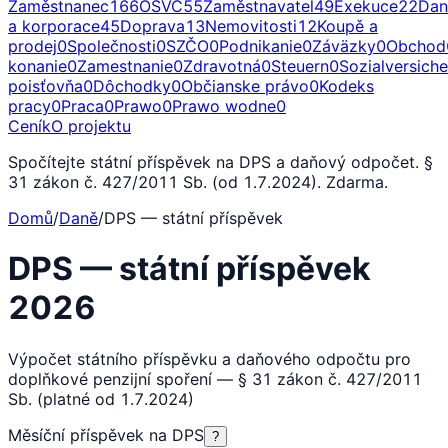
Zaměstnanec
166
OSVČ
55
Zaměstnavatel
49
Exekuce
22
Dan
a korporace
45
Doprava
13
Nemovitosti
12
Koupě a
prodej
0
Společnosti
0
SZČO
0
Podnikanie
0
Záväzky
0
Obchod
konanie
0
Zamestnanie
0
Zdravotná
0
Steuern
0
Sozialversich
poisťovňa
0
Dôchodky
0
Občianske právo
0
Kodeks
pracy
0
Praca
0
Prawo
0
Prawo wodne
0
Ceník
O projektu
Spočítejte státní příspěvek na DPS a daňový odpočet. §
31 zákon č. 427/2011 Sb. (od 1.7.2024). Zdarma.
Domů
/
Daně
/
DPS — státní příspěvek
DPS — státní příspěvek
2026
Výpočet státního příspěvku a daňového odpočtu pro
doplňkové penzijní spoření — § 31 zákon č. 427/2011
Sb. (platné od 1.7.2024)
Měsíční příspěvek na DPS
?