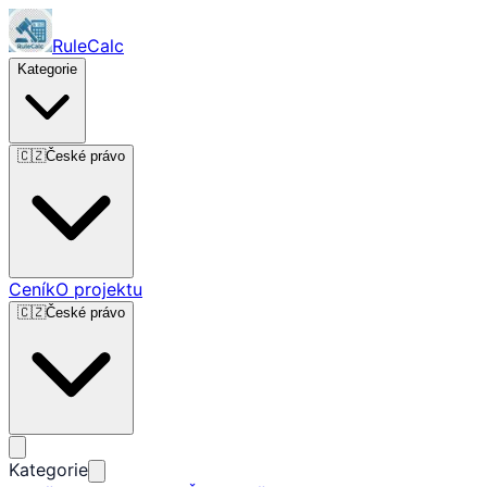
RuleCalc
Kategorie
🇨🇿
České právo
Ceník
O projektu
🇨🇿
České právo
Kategorie