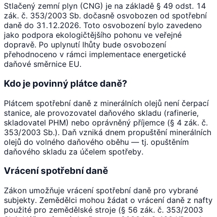
Stlačený zemní plyn (CNG) je na základě § 49 odst. 14
zák. č. 353/2003 Sb. dočasně osvobozen od spotřební
daně do 31.12.2026. Toto osvobození bylo zavedeno
jako podpora ekologičtějšího pohonu ve veřejné
dopravě. Po uplynutí lhůty bude osvobození
přehodnoceno v rámci implementace energetické
daňové směrnice EU.
Kdo je povinný plátce daně?
Plátcem spotřební daně z minerálních olejů není čerpací
stanice, ale provozovatel daňového skladu (rafinerie,
skladovatel PHM) nebo oprávněný příjemce (§ 4 zák. č.
353/2003 Sb.). Daň vzniká dnem propuštění minerálních
olejů do volného daňového oběhu — tj. opuštěním
daňového skladu za účelem spotřeby.
Vrácení spotřební daně
Zákon umožňuje vrácení spotřební daně pro vybrané
subjekty. Zemědělci mohou žádat o vrácení daně z nafty
použité pro zemědělské stroje (§ 56 zák. č. 353/2003