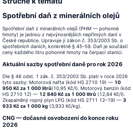
Stručně k tématu
Spotřební daň z minerálních olejů
Spotřební daň z minerálních olejů (PHM — pohonné
hmoty) je jednou z nejvýnosnějších nepřímých daní v
České republice. Upravuje ji zákon č. 353/2003 Sb. o
spotřebních daních, konkrétně § 45–59. Daň je součástí
ceny každého litru pohonné hmoty na čerpací stanici.
Aktuální sazby spotřební daně pro rok 2026
Dle § 48 odst. 1 zák. č. 353/2003 Sb. platí v roce 2026
tyto sazby: Motorová nafta (kód HS 2710 19) —
10
950 Kč za 1 000 litrů
(10,95 Kč/l). Motorový benzín (kód
HS 2710 12) —
12 840 Kč za 1 000 litrů
(12,84 Kč/l).
Zkapalněný ropný plyn LPG (kód HS 2711 12–19) —
3
933 Kč za 1 000 kg
(3,933 Kč/kg).
CNG — dočasné osvobození do konce roku
2026