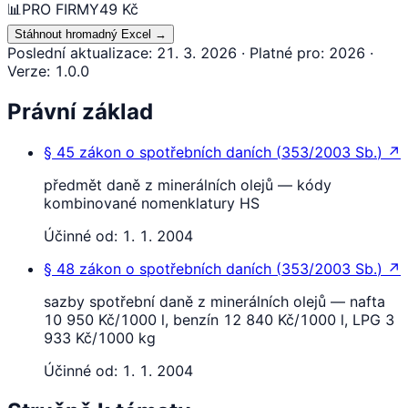
📊
PRO FIRMY
49 Kč
Stáhnout hromadný Excel
→
Poslední aktualizace
:
21. 3. 2026
·
Platné pro
:
2026
·
Verze
:
1.0.0
Právní základ
§ 45
zákon o spotřebních daních
(
353/2003 Sb.
)
↗
předmět daně z minerálních olejů — kódy
kombinované nomenklatury HS
Účinné od:
1. 1. 2004
§ 48
zákon o spotřebních daních
(
353/2003 Sb.
)
↗
sazby spotřební daně z minerálních olejů — nafta
10 950 Kč/1000 l, benzín 12 840 Kč/1000 l, LPG 3
933 Kč/1000 kg
Účinné od:
1. 1. 2004