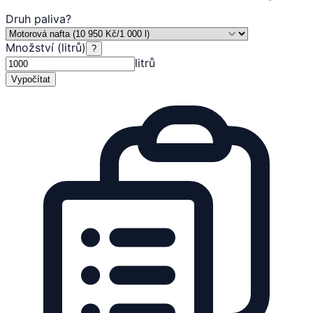
Druh paliva
?
Množství (litrů)
?
litrů
Vypočítat