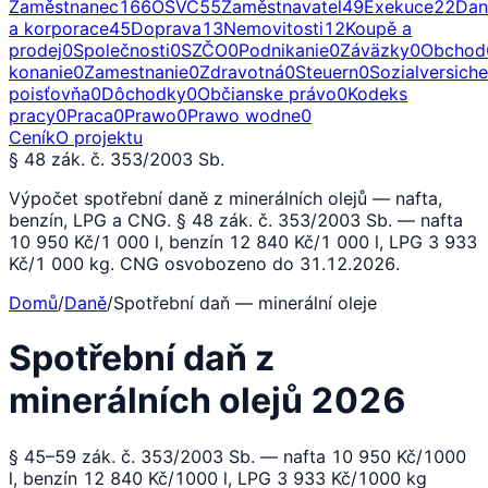
Zaměstnanec
166
OSVČ
55
Zaměstnavatel
49
Exekuce
22
Dan
a korporace
45
Doprava
13
Nemovitosti
12
Koupě a
prodej
0
Společnosti
0
SZČO
0
Podnikanie
0
Záväzky
0
Obchod
konanie
0
Zamestnanie
0
Zdravotná
0
Steuern
0
Sozialversich
poisťovňa
0
Dôchodky
0
Občianske právo
0
Kodeks
pracy
0
Praca
0
Prawo
0
Prawo wodne
0
Ceník
O projektu
§ 48 zák. č. 353/2003 Sb.
Výpočet spotřební daně z minerálních olejů — nafta,
benzín, LPG a CNG. § 48 zák. č. 353/2003 Sb. — nafta
10 950 Kč/1 000 l, benzín 12 840 Kč/1 000 l, LPG 3 933
Kč/1 000 kg. CNG osvobozeno do 31.12.2026.
Domů
/
Daně
/
Spotřební daň — minerální oleje
Spotřební daň z
minerálních olejů 2026
§ 45–59 zák. č. 353/2003 Sb. — nafta 10 950 Kč/1000
l, benzín 12 840 Kč/1000 l, LPG 3 933 Kč/1000 kg