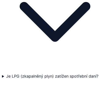
Je LPG (zkapalněný plyn) zatížen spotřební daní?