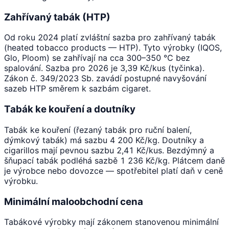
Zahřívaný tabák (HTP)
Od roku 2024 platí zvláštní sazba pro zahřívaný tabák
(heated tobacco products — HTP). Tyto výrobky (IQOS,
Glo, Ploom) se zahřívají na cca 300–350 °C bez
spalování. Sazba pro 2026 je 3,39 Kč/kus (tyčinka).
Zákon č. 349/2023 Sb. zavádí postupné navyšování
sazeb HTP směrem k sazbám cigaret.
Tabák ke kouření a doutníky
Tabák ke kouření (řezaný tabák pro ruční balení,
dýmkový tabák) má sazbu 4 200 Kč/kg. Doutníky a
cigarillos mají pevnou sazbu 2,41 Kč/kus. Bezdýmný a
šňupací tabák podléhá sazbě 1 236 Kč/kg. Plátcem daně
je výrobce nebo dovozce — spotřebitel platí daň v ceně
výrobku.
Minimální maloobchodní cena
Tabákové výrobky mají zákonem stanovenou minimální