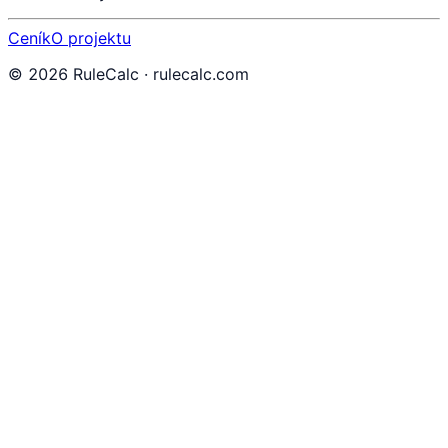
Ceník
O projektu
©
2026
RuleCalc · rulecalc.com