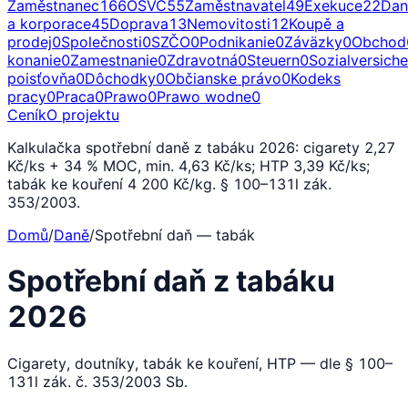
Zaměstnanec
166
OSVČ
55
Zaměstnavatel
49
Exekuce
22
Dan
a korporace
45
Doprava
13
Nemovitosti
12
Koupě a
prodej
0
Společnosti
0
SZČO
0
Podnikanie
0
Záväzky
0
Obchod
konanie
0
Zamestnanie
0
Zdravotná
0
Steuern
0
Sozialversich
poisťovňa
0
Dôchodky
0
Občianske právo
0
Kodeks
pracy
0
Praca
0
Prawo
0
Prawo wodne
0
Ceník
O projektu
Kalkulačka spotřební daně z tabáku 2026: cigarety 2,27
Kč/ks + 34 % MOC, min. 4,63 Kč/ks; HTP 3,39 Kč/ks;
tabák ke kouření 4 200 Kč/kg. § 100–131l zák.
353/2003.
Domů
/
Daně
/
Spotřební daň — tabák
Spotřební daň z tabáku
2026
Cigarety, doutníky, tabák ke kouření, HTP — dle § 100–
131l zák. č. 353/2003 Sb.