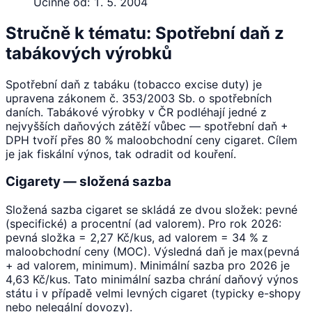
Účinné od:
1. 5. 2004
Stručně k tématu: Spotřební daň z
tabákových výrobků
Spotřební daň z tabáku (tobacco excise duty) je
upravena zákonem č. 353/2003 Sb. o spotřebních
daních. Tabákové výrobky v ČR podléhají jedné z
nejvyšších daňových zátěží vůbec — spotřební daň +
DPH tvoří přes 80 % maloobchodní ceny cigaret. Cílem
je jak fiskální výnos, tak odradit od kouření.
Cigarety — složená sazba
Složená sazba cigaret se skládá ze dvou složek: pevné
(specifické) a procentní (ad valorem). Pro rok 2026:
pevná složka = 2,27 Kč/kus, ad valorem = 34 % z
maloobchodní ceny (MOC). Výsledná daň je max(pevná
+ ad valorem, minimum). Minimální sazba pro 2026 je
4,63 Kč/kus. Tato minimální sazba chrání daňový výnos
státu i v případě velmi levných cigaret (typicky e-shopy
nebo nelegální dovozy).