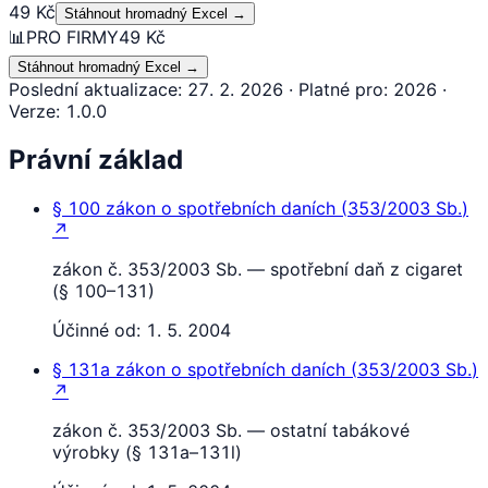
49 Kč
Stáhnout hromadný Excel
→
📊
PRO FIRMY
49 Kč
Stáhnout hromadný Excel
→
Poslední aktualizace
:
27. 2. 2026
·
Platné pro
:
2026
·
Verze
:
1.0.0
Právní základ
§ 100
zákon o spotřebních daních
(
353/2003 Sb.
)
↗
zákon č. 353/2003 Sb. — spotřební daň z cigaret
(§ 100–131)
Účinné od:
1. 5. 2004
§ 131a
zákon o spotřebních daních
(
353/2003 Sb.
)
↗
zákon č. 353/2003 Sb. — ostatní tabákové
výrobky (§ 131a–131l)