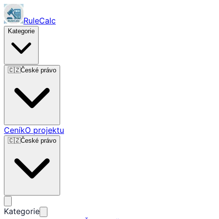
RuleCalc
Kategorie
🇨🇿
České právo
Ceník
O projektu
🇨🇿
České právo
Kategorie