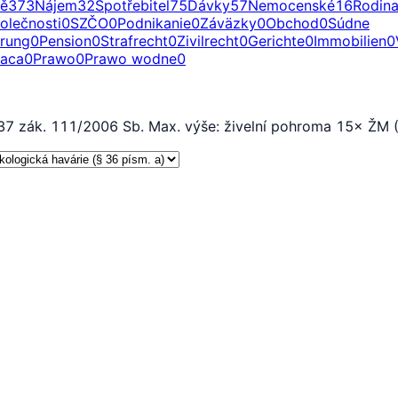
ě
373
Nájem
32
Spotřebitel
75
Dávky
57
Nemocenské
16
Rodin
olečnosti
0
SZČO
0
Podnikanie
0
Záväzky
0
Obchod
0
Súdne
erung
0
Pension
0
Strafrecht
0
Zivilrecht
0
Gerichte
0
Immobilien
0
raca
0
Prawo
0
Prawo wodne
0
7 zák. 111/2006 Sb. Max. výše: živelní pohroma 15× ŽM (