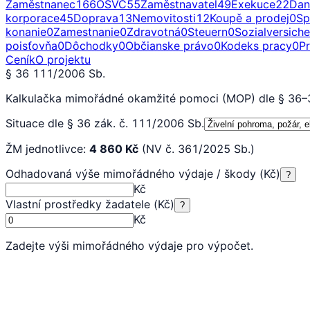
Zaměstnanec
166
OSVČ
55
Zaměstnavatel
49
Exekuce
22
Dan
korporace
45
Doprava
13
Nemovitosti
12
Koupě a prodej
0
Sp
konanie
0
Zamestnanie
0
Zdravotná
0
Steuern
0
Sozialversich
poisťovňa
0
Dôchodky
0
Občianske právo
0
Kodeks pracy
0
P
Ceník
O projektu
§ 36 111/2006 Sb.
Kalkulačka mimořádné okamžité pomoci (MOP) dle § 36–3
Situace dle § 36 zák. č. 111/2006 Sb.
ŽM jednotlivce:
4 860
Kč
(NV č. 361/2025 Sb.)
Odhadovaná výše mimořádného výdaje / škody (Kč)
?
Kč
Vlastní prostředky žadatele (Kč)
?
Kč
Zadejte výši mimořádného výdaje pro výpočet.