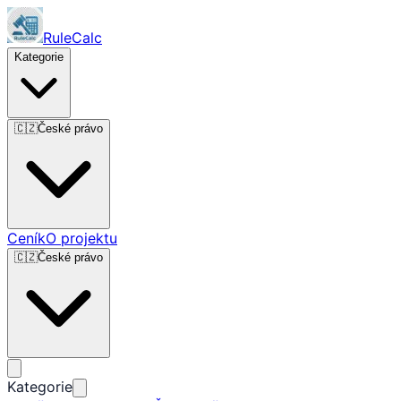
RuleCalc
Kategorie
🇨🇿
České právo
Ceník
O projektu
🇨🇿
České právo
Kategorie