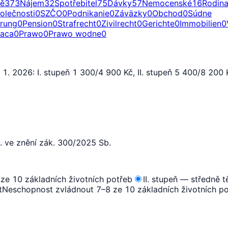
ě
373
Nájem
32
Spotřebitel
75
Dávky
57
Nemocenské
16
Rodin
olečnosti
0
SZČO
0
Podnikanie
0
Záväzky
0
Obchod
0
Súdne
erung
0
Pension
0
Strafrecht
0
Zivilrecht
0
Gerichte
0
Immobilien
0
raca
0
Prawo
0
Prawo wodne
0
1. 1. 2026: I. stupeň 1 300/4 900 Kč, II. stupeň 5 400/8 20
. ve znění zák. 300/2025 Sb.
ze 10 základních životních potřeb
II. stupeň — středně t
t
Neschopnost zvládnout 7–8 ze 10 základních životních p