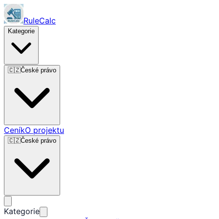
RuleCalc
Kategorie
🇨🇿
České právo
Ceník
O projektu
🇨🇿
České právo
Kategorie