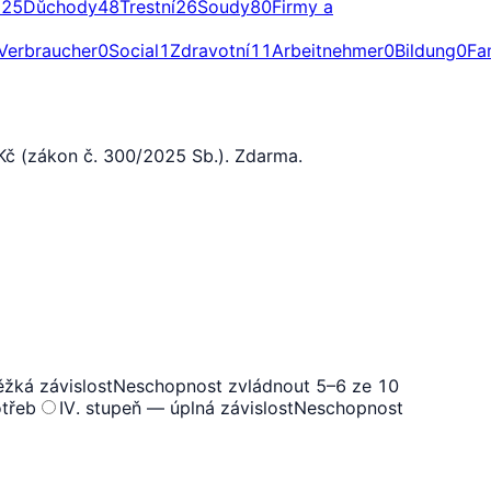
a
25
Důchody
48
Trestní
26
Soudy
80
Firmy a
Verbraucher
0
Social
1
Zdravotní
11
Arbeitnehmer
0
Bildung
0
Fa
0 Kč (zákon č. 300/2025 Sb.). Zdarma.
ěžká závislost
Neschopnost zvládnout 5–6 ze 10
otřeb
IV. stupeň — úplná závislost
Neschopnost