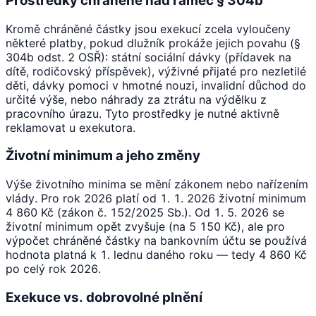
Prostředky chráněné nad rámec § 304b
Kromě chráněné částky jsou exekucí zcela vyloučeny
některé platby, pokud dlužník prokáže jejich povahu (§
304b odst. 2 OSŘ): státní sociální dávky (přídavek na
dítě, rodičovský příspěvek), výživné přijaté pro nezletilé
děti, dávky pomoci v hmotné nouzi, invalidní důchod do
určité výše, nebo náhrady za ztrátu na výdělku z
pracovního úrazu. Tyto prostředky je nutné aktivně
reklamovat u exekutora.
Životní minimum a jeho změny
Výše životního minima se mění zákonem nebo nařízením
vlády. Pro rok 2026 platí od 1. 1. 2026 životní minimum
4 860 Kč (zákon č. 152/2025 Sb.). Od 1. 5. 2026 se
životní minimum opět zvyšuje (na 5 150 Kč), ale pro
výpočet chráněné částky na bankovním účtu se používá
hodnota platná k 1. lednu daného roku — tedy 4 860 Kč
po celý rok 2026.
Exekuce vs. dobrovolné plnění