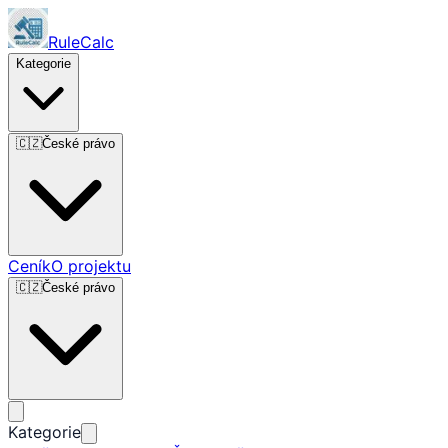
RuleCalc
Kategorie
🇨🇿
České právo
Ceník
O projektu
🇨🇿
České právo
Kategorie