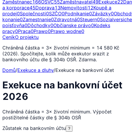
Zaměstnanec
166
OSVČ
55
Zaměstnavatel
49
Exekuce
22
Dan
a korporace
45
Doprava
13
Nemovitosti
12
Koupě a
prodej
0
Společnosti
0
SZČO
0
Podnikanie
0
Záväzky
0
Obchod
konanie
0
Zamestnanie
0
Zdravotná
0
Steuern
0
Sozialversich
poisťovňa
0
Dôchodky
0
Občianske právo
0
Kodeks
pracy
0
Praca
0
Prawo
0
Prawo wodne
0
Ceník
O projektu
Chráněná částka = 3× životní minimum = 14 580 Kč
(2026). Spočítejte, kolik může exekutor srazit z
bankovního účtu dle § 304b OSŘ. Zdarma.
Domů
/
Exekuce a dluhy
/
Exekuce na bankovní účet
Exekuce na bankovní účet
2026
Chráněná částka = 3× životní minimum. Výpočet
postižitelné částky dle § 304b OSŘ
Zůstatek na bankovním účtu
?