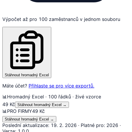
Výpočet až pro 100 zaměstnanců v jednom souboru
Stáhnout hromadný Excel
Máte účet?
Přihlaste se pro více exportů.
📊
Hromadný Excel · 100 řádků · živé vzorce
49 Kč
Stáhnout hromadný Excel
→
📊
PRO FIRMY
49 Kč
Stáhnout hromadný Excel
→
Poslední aktualizace
:
19. 2. 2026
·
Platné pro
:
2026
·
Verze
:
1.0.0