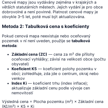
Cenové mapy jsou vydávány zejména v krajských a
větších statutárních městech. Jejich vydání je pro obce
dobrovolné a není povinné. Platnost cenové mapy je
obvykle 3–5 let, poté musí být aktualizována.
Metoda 2: Tabulková cena s koeficienty
Pokud cenová mapa neexistuje nebo oceňovaný
pozemek v ní není uveden, použije se
tabulková
metoda
:
Základní cena (ZC)
— cena za m² dle přílohy
oceňovací vyhlášky; závisí na velikosti obce (počtu
obyvatel)
Koeficient K5
— koeficient polohy pozemku v
obci; zohledňuje, zda jde o centrum, okraj nebo
venkov
Index Ki
— koeficient trhu (index inflace);
aktualizuje základní cenu podle vývoje cen
nemovitostí
Výsledná cena = Plocha pozemku (m²) × Základní cena
(Kč/m²) × K5 × Ki