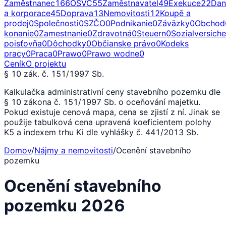
Zaměstnanec
166
OSVČ
55
Zaměstnavatel
49
Exekuce
22
Dan
a korporace
45
Doprava
13
Nemovitosti
12
Koupě a
prodej
0
Společnosti
0
SZČO
0
Podnikanie
0
Záväzky
0
Obchod
konanie
0
Zamestnanie
0
Zdravotná
0
Steuern
0
Sozialversich
poisťovňa
0
Dôchodky
0
Občianske právo
0
Kodeks
pracy
0
Praca
0
Prawo
0
Prawo wodne
0
Ceník
O projektu
§ 10 zák. č. 151/1997 Sb.
Kalkulačka administrativní ceny stavebního pozemku dle
§ 10 zákona č. 151/1997 Sb. o oceňování majetku.
Pokud existuje cenová mapa, cena se zjistí z ní. Jinak se
použije tabulková cena upravená koeficientem polohy
K5 a indexem trhu Ki dle vyhlášky č. 441/2013 Sb.
Domov
/
Nájmy a nemovitosti
/
Ocenění stavebního
pozemku
Ocenění stavebního
pozemku 2026