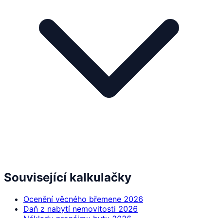
Související kalkulačky
Ocenění věcného břemene 2026
Daň z nabytí nemovitosti 2026