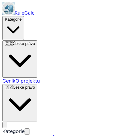
RuleCalc
Kategorie
🇨🇿
České právo
Ceník
O projektu
🇨🇿
České právo
Kategorie