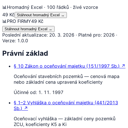
📊
Hromadný Excel · 100 řádků · živé vzorce
49 Kč
Stáhnout hromadný Excel
→
📊
PRO FIRMY
49 Kč
Stáhnout hromadný Excel
→
Poslední aktualizace
:
20. 3. 2026
·
Platné pro
:
2026
·
Verze
:
1.0.0
Právní základ
§ 10
Zákon o oceňování majetku
(
151/1997 Sb.
)
↗
Oceňování stavebních pozemků — cenová mapa
nebo základní cena upravená koeficienty
Účinné od:
1. 11. 1997
§ 1–2
Vyhláška o oceňování majetku
(
441/2013
Sb.
)
↗
Oceňovací vyhláška — základní ceny pozemků
ZCU, koeficienty K5 a Ki