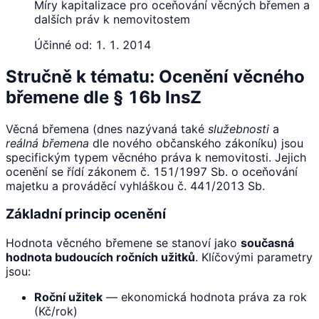
Míry kapitalizace pro oceňování věcných břemen a
dalších práv k nemovitostem
Účinné od:
1. 1. 2014
Stručně k tématu: Ocenění věcného
břemene dle § 16b InsZ
Věcná břemena (dnes nazývaná také
služebnosti
a
reálná břemena
dle nového občanského zákoníku) jsou
specifickým typem věcného práva k nemovitosti. Jejich
ocenění se řídí zákonem č. 151/1997 Sb. o oceňování
majetku a prováděcí vyhláškou č. 441/2013 Sb.
Základní princip ocenění
Hodnota věcného břemene se stanoví jako
současná
hodnota budoucích ročních užitků
. Klíčovými parametry
jsou:
Roční užitek
— ekonomická hodnota práva za rok
(Kč/rok)