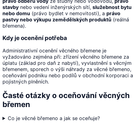
právo odběru vody
ze studny nebo vodovodu,
právo
stavby
nebo vedení inženýrských sítí,
služebnost bytu
nebo domu
(právo bydlet v nemovitosti), a
právo
pastvy nebo výkupu zemědělských produktů
(reálná
břemena).
Kdy je ocenění potřeba
Administrativní ocenění věcného břemene je
vyžadováno zejména při: zřízení věcného břemene za
úplatu (základ pro daň z nabytí), vyvlastnění s věcným
břemenem, sporech o výši náhrady za věcné břemeno,
oceňování podniku nebo podílů v obchodní korporaci a
pojistných plněních.
Časté otázky o oceňování věcných
břemen
Co je věcné břemeno a jak se oceňuje?