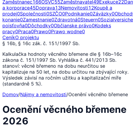
Zaměstnanec
166
OSVČ
55
Zaměstnavatel
49
Exekuce
22
Dan
a korporace
45
Doprava
13
Nemovitosti
12
Koupě a
prodej
0
Společnosti
0
SZČO
0
Podnikanie
0
Záväzky
0
Obchod
konanie
0
Zamestnanie
0
Zdravotná
0
Steuern
0
Sozialversich
poisťovňa
0
Dôchodky
0
Občianske právo
0
Kodeks
pracy
0
Praca
0
Prawo
0
Prawo wodne
0
Ceník
O projektu
§ 16b, § 16c zák. č. 151/1997 Sb.
Kalkulačka hodnoty věcného břemene dle § 16b–16c
zákona č. 151/1997 Sb. Vyhláška č. 441/2013 Sb.
stanoví: věcné břemeno na dobu neurčitou se
kapitalizuje na 50 let, na dobu určitou na zbývající roky.
Výsledek závisí na ročním užitku a kapitalizační míře
(standardně 5 %).
Domov
/
Nájmy a nemovitosti
/
Ocenění věcného břemene
Ocenění věcného břemene
2026