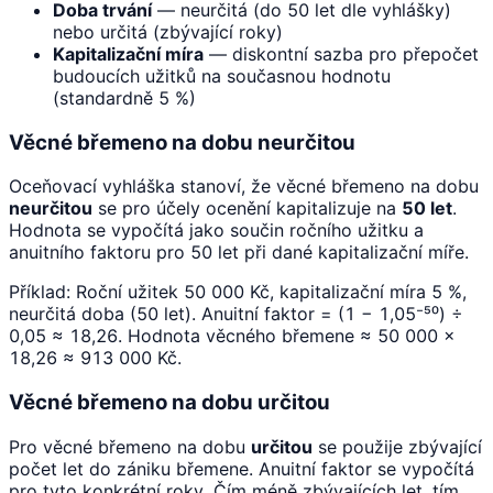
Doba trvání
— neurčitá (do 50 let dle vyhlášky)
nebo určitá (zbývající roky)
Kapitalizační míra
— diskontní sazba pro přepočet
budoucích užitků na současnou hodnotu
(standardně 5 %)
Věcné břemeno na dobu neurčitou
Oceňovací vyhláška stanoví, že věcné břemeno na dobu
neurčitou
se pro účely ocenění kapitalizuje na
50 let
.
Hodnota se vypočítá jako součin ročního užitku a
anuitního faktoru pro 50 let při dané kapitalizační míře.
Příklad: Roční užitek 50 000 Kč, kapitalizační míra 5 %,
neurčitá doba (50 let). Anuitní faktor = (1 − 1,05⁻⁵⁰) ÷
0,05 ≈ 18,26. Hodnota věcného břemene ≈ 50 000 ×
18,26 ≈ 913 000 Kč.
Věcné břemeno na dobu určitou
Pro věcné břemeno na dobu
určitou
se použije zbývající
počet let do zániku břemene. Anuitní faktor se vypočítá
pro tyto konkrétní roky. Čím méně zbývajících let, tím