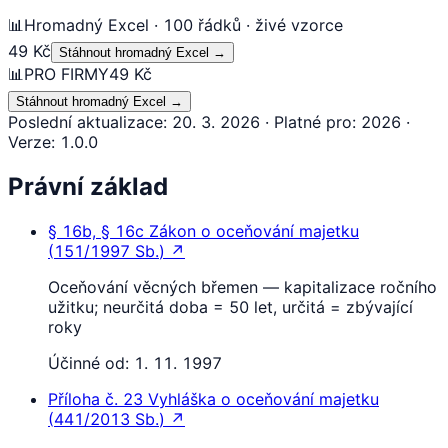
📊
Hromadný Excel · 100 řádků · živé vzorce
49 Kč
Stáhnout hromadný Excel
→
📊
PRO FIRMY
49 Kč
Stáhnout hromadný Excel
→
Poslední aktualizace
:
20. 3. 2026
·
Platné pro
:
2026
·
Verze
:
1.0.0
Právní základ
§ 16b, § 16c
Zákon o oceňování majetku
(
151/1997 Sb.
)
↗
Oceňování věcných břemen — kapitalizace ročního
užitku; neurčitá doba = 50 let, určitá = zbývající
roky
Účinné od:
1. 11. 1997
Příloha č. 23
Vyhláška o oceňování majetku
(
441/2013 Sb.
)
↗