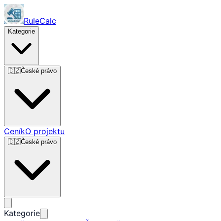
RuleCalc
Kategorie
🇨🇿
České právo
Ceník
O projektu
🇨🇿
České právo
Kategorie