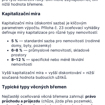
nižší hodnota břemene.
Kapitalizační míra
Kapitalizační míra (diskontní sazba) je klíčovým
parametrem výpočtu. Příloha č. 23 oceňovací vyhlášky
definuje míry kapitalizace pro různé typy nemovitostí:
5 %
— standardní sazba pro nemovitosti (rodinné
domy, byty, pozemky)
6–8 %
— průmyslové nemovitosti, skladové
prostory
8–12 %
— specifické nebo méně likvidní
nemovitosti
Vyšší kapitalizační míra = vyšší diskontování = nižší
současná hodnota budoucích užitků.
Typické typy věcných břemen
Nejčastěji oceňovaná věcná břemena zahrnují:
právo
průchodu a průjezdu
(chůze, jízda přes pozemek),