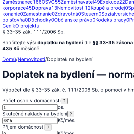
Zaměstnanec
166
OSVČ
55
Zaměstnavatel
49
Exekuce
22
Dan
korporace
45
Doprava
13
Nemovitosti
12
Koupě a prodej
0
Sp
konanie
0
Zamestnanie
0
Zdravotná
0
Steuern
0
Sozialversich
poisťovňa
0
Dôchodky
0
Občianske právo
0
Kodeks pracy
0
P
Ceník
O projektu
§ 33–35 zák. 111/2006 Sb.
Spočítejte výši
doplatku na bydlení
dle
§§ 33–35 zákona 
435 Kč
měsíčně.
Domů
/
Nemovitosti
/
Doplatek na bydlení
Doplatek na bydlení — norm
Výpočet dle § 33–35 zák. č. 111/2006 Sb. o pomoci v hm
Počet osob v domácnosti
?
os.
Skutečné náklady na bydlení
?
Kč/měs.
Příjem domácnosti
?
Kč/měs.