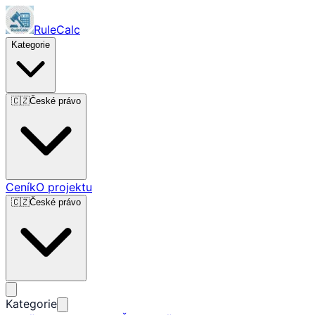
RuleCalc
Kategorie
🇨🇿
České právo
Ceník
O projektu
🇨🇿
České právo
Kategorie