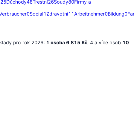
a
25
Důchody
48
Trestní
26
Soudy
80
Firmy a
Verbraucher
0
Social
1
Zdravotní
11
Arbeitnehmer
0
Bildung
0
Fa
áklady pro rok 2026:
1 osoba 6 815 Kč
, 4 a více osob
10