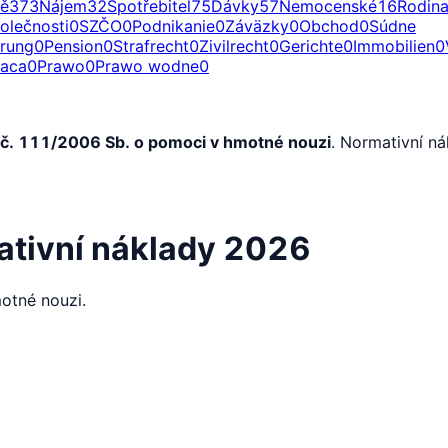
ě
373
Nájem
32
Spotřebitel
75
Dávky
57
Nemocenské
16
Rodin
olečnosti
0
SZČO
0
Podnikanie
0
Záväzky
0
Obchod
0
Súdne
erung
0
Pension
0
Strafrecht
0
Zivilrecht
0
Gerichte
0
Immobilien
0
raca
0
Prawo
0
Prawo wodne
0
č. 111/2006 Sb. o pomoci v hmotné nouzi
. Normativní n
ativní náklady 2026
otné nouzi.