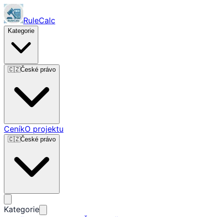
RuleCalc
Kategorie
🇨🇿
České právo
Ceník
O projektu
🇨🇿
České právo
Kategorie