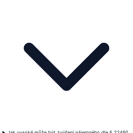
Jak vysoké může být zvýšení nájemného dle § 2249?