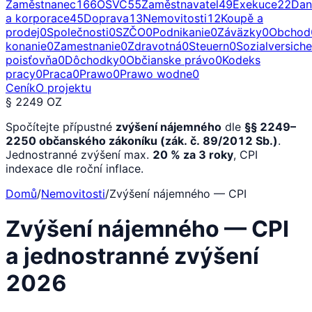
Zaměstnanec
166
OSVČ
55
Zaměstnavatel
49
Exekuce
22
Dan
a korporace
45
Doprava
13
Nemovitosti
12
Koupě a
prodej
0
Společnosti
0
SZČO
0
Podnikanie
0
Záväzky
0
Obchod
konanie
0
Zamestnanie
0
Zdravotná
0
Steuern
0
Sozialversich
poisťovňa
0
Dôchodky
0
Občianske právo
0
Kodeks
pracy
0
Praca
0
Prawo
0
Prawo wodne
0
Ceník
O projektu
§ 2249 OZ
Spočítejte přípustné
zvýšení nájemného
dle
§§ 2249–
2250 občanského zákoníku (zák. č. 89/2012 Sb.)
.
Jednostranné zvýšení max.
20 % za 3 roky
, CPI
indexace dle roční inflace.
Domů
/
Nemovitosti
/
Zvýšení nájemného — CPI
Zvýšení nájemného — CPI
a jednostranné zvýšení
2026