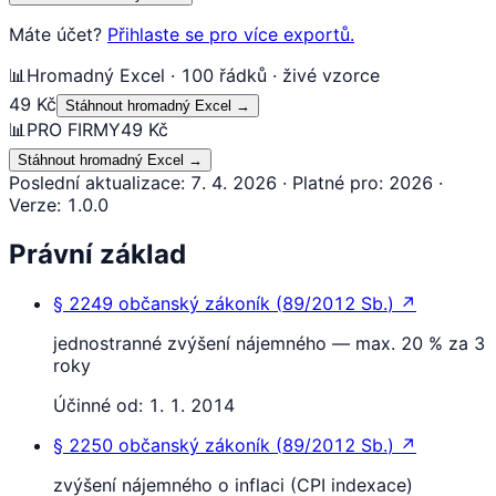
Máte účet?
Přihlaste se pro více exportů.
📊
Hromadný Excel · 100 řádků · živé vzorce
49 Kč
Stáhnout hromadný Excel
→
📊
PRO FIRMY
49 Kč
Stáhnout hromadný Excel
→
Poslední aktualizace
:
7. 4. 2026
·
Platné pro
:
2026
·
Verze
:
1.0.0
Právní základ
§ 2249
občanský zákoník
(
89/2012 Sb.
)
↗
jednostranné zvýšení nájemného — max. 20 % za 3
roky
Účinné od:
1. 1. 2014
§ 2250
občanský zákoník
(
89/2012 Sb.
)
↗
zvýšení nájemného o inflaci (CPI indexace)