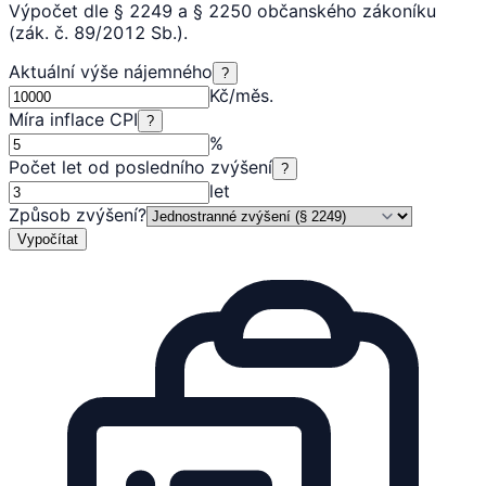
Výpočet dle § 2249 a § 2250 občanského zákoníku
(zák. č. 89/2012 Sb.).
Aktuální výše nájemného
?
Kč/měs.
Míra inflace CPI
?
%
Počet let od posledního zvýšení
?
let
Způsob zvýšení
?
Vypočítat