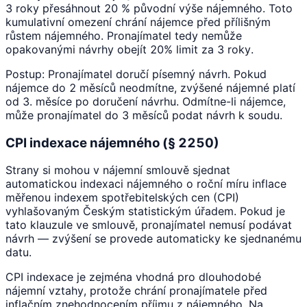
3 roky přesáhnout 20 % původní výše nájemného. Toto
kumulativní omezení chrání nájemce před přílišným
růstem nájemného. Pronajímatel tedy nemůže
opakovanými návrhy obejít 20% limit za 3 roky.
Postup: Pronajímatel doručí písemný návrh. Pokud
nájemce do 2 měsíců neodmítne, zvýšené nájemné platí
od 3. měsíce po doručení návrhu. Odmítne-li nájemce,
může pronajímatel do 3 měsíců podat návrh k soudu.
CPI indexace nájemného (§ 2250)
Strany si mohou v nájemní smlouvě sjednat
automatickou indexaci nájemného o roční míru inflace
měřenou indexem spotřebitelských cen (CPI)
vyhlašovaným Českým statistickým úřadem. Pokud je
tato klauzule ve smlouvě, pronajímatel nemusí podávat
návrh — zvýšení se provede automaticky ke sjednanému
datu.
CPI indexace je zejména vhodná pro dlouhodobé
nájemní vztahy, protože chrání pronajímatele před
inflačním znehodnocením příjmu z nájemného. Na