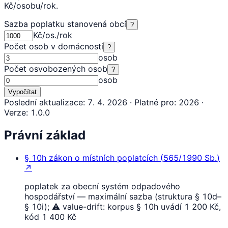
Kč/osobu/rok.
Sazba poplatku stanovená obcí
?
Kč/os./rok
Počet osob v domácnosti
?
osob
Počet osvobozených osob
?
osob
Vypočítat
Poslední aktualizace
:
7. 4. 2026
·
Platné pro
:
2026
·
Verze
:
1.0.0
Právní základ
§ 10h
zákon o místních poplatcích
(
565/1990 Sb.
)
↗
poplatek za obecní systém odpadového
hospodářství — maximální sazba (struktura § 10d–
§ 10i); ⚠ value-drift: korpus § 10h uvádí 1 200 Kč,
kód 1 400 Kč