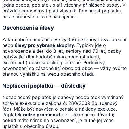
jedna osoba, poplatek platí všechny přihlášené osoby. V
prázdné nemovitosti platí vlastník. Povinnost poplatku
nelze přenést smluvně na nájemce.
Osvobození a úlevy
Zákon obcím umožňuje ve vyhlášce stanovit osvobození
nebo
úlevy pro vybrané skupiny
. Typicky jde o
novorozence a děti do 3 let, seniory nad 70 let, osoby
pobývající dlouhodobě mimo obec (studenti,
expatrianti) nebo sociálně potřebné. Podmínky
osvobození se zásadně liší obec od obce — vždy ověřte
platnou vyhlášku na webu obecního úřadu.
Neplacení poplatku — důsledky
Nezaplacený poplatek je daňový nedoplatek vymáhaný
správní exekucí dle zákona č. 280/2009 Sb. (daňový
řád). Může být navýšen o penále a náklady exekuce.
Poplatek
nelze prominout
bez zákonného důvodu;
pokud máte nárok na osvobození, je nutné jej včas
uplatnit u obecního úřadu.