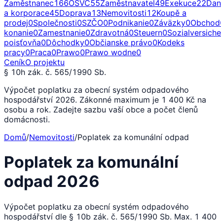
Zaměstnanec
166
OSVČ
55
Zaměstnavatel
49
Exekuce
22
Dan
a korporace
45
Doprava
13
Nemovitosti
12
Koupě a
prodej
0
Společnosti
0
SZČO
0
Podnikanie
0
Záväzky
0
Obchod
konanie
0
Zamestnanie
0
Zdravotná
0
Steuern
0
Sozialversich
poisťovňa
0
Dôchodky
0
Občianske právo
0
Kodeks
pracy
0
Praca
0
Prawo
0
Prawo wodne
0
Ceník
O projektu
§ 10h zák. č. 565/1990 Sb.
Výpočet poplatku za obecní systém odpadového
hospodářství 2026. Zákonné maximum je 1 400 Kč na
osobu a rok. Zadejte sazbu vaší obce a počet členů
domácnosti.
Domů
/
Nemovitosti
/
Poplatek za komunální odpad
Poplatek za komunální
odpad 2026
Výpočet poplatku za obecní systém odpadového
hospodářství dle § 10b zák. č. 565/1990 Sb. Max. 1 400