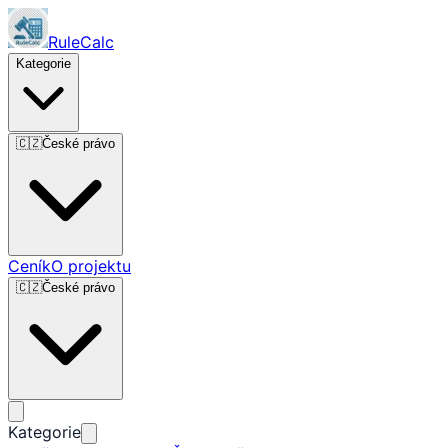
RuleCalc
Kategorie
🇨🇿
České právo
Ceník
O projektu
🇨🇿
České právo
Kategorie