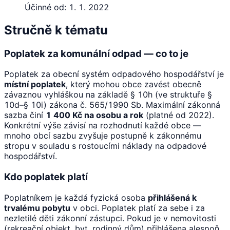
Účinné od:
1. 1. 2022
Stručně k tématu
Poplatek za komunální odpad — co to je
Poplatek za obecní systém odpadového hospodářství je
místní poplatek
, který mohou obce zavést obecně
závaznou vyhláškou na základě § 10h (ve struktuře §
10d–§ 10i) zákona č. 565/1990 Sb. Maximální zákonná
sazba činí
1 400 Kč na osobu a rok
(platné od 2022).
Konkrétní výše závisí na rozhodnutí každé obce —
mnoho obcí sazbu zvyšuje postupně k zákonnému
stropu v souladu s rostoucími náklady na odpadové
hospodářství.
Kdo poplatek platí
Poplatníkem je každá fyzická osoba
přihlášená k
trvalému pobytu
v obci. Poplatek platí za sebe i za
nezletilé děti zákonní zástupci. Pokud je v nemovitosti
(rekreační objekt, byt, rodinný dům) přihlášena alespoň