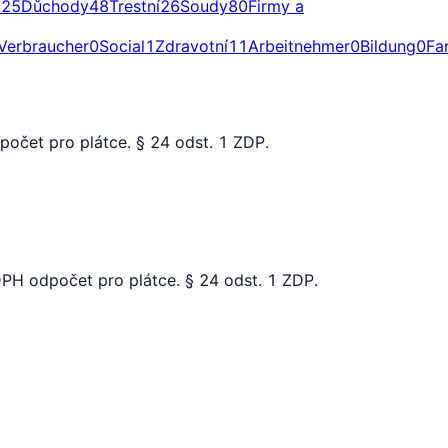
a
25
Důchody
48
Trestní
26
Soudy
80
Firmy a
Verbraucher
0
Social
1
Zdravotní
11
Arbeitnehmer
0
Bildung
0
Fa
dpočet pro plátce. § 24 odst. 1 ZDP.
 DPH odpočet pro plátce. § 24 odst. 1 ZDP.