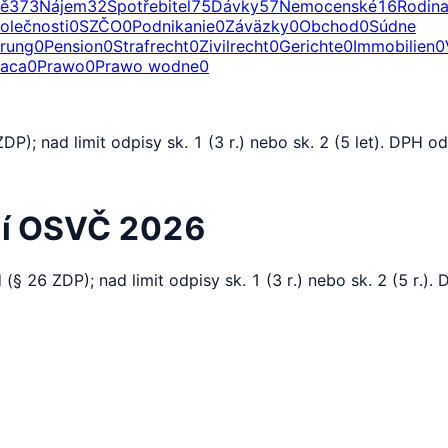
ě
373
Nájem
32
Spotřebitel
75
Dávky
57
Nemocenské
16
Rodin
olečnosti
0
SZČO
0
Podnikanie
0
Záväzky
0
Obchod
0
Súdne
erung
0
Pension
0
Strafrecht
0
Zivilrecht
0
Gerichte
0
Immobilien
0
raca
0
Prawo
0
Prawo wodne
0
); nad limit odpisy sk. 1 (3 r.) nebo sk. 2 (5 let). DPH o
ní OSVČ 2026
 26 ZDP); nad limit odpisy sk. 1 (3 r.) nebo sk. 2 (5 r.).