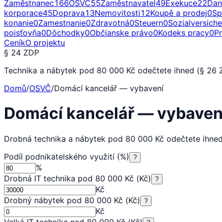
Zaměstnanec
166
OSVČ
55
Zaměstnavatel
49
Exekuce
22
Dan
korporace
45
Doprava
13
Nemovitosti
12
Koupě a prodej
0
Sp
konanie
0
Zamestnanie
0
Zdravotná
0
Steuern
0
Sozialversich
poisťovňa
0
Dôchodky
0
Občianske právo
0
Kodeks pracy
0
P
Ceník
O projektu
§ 24 ZDP
Technika a nábytek pod 80 000 Kč odečtete ihned (§ 26 ZDP
Domů
/
OSVČ
/
Domácí kancelář — vybavení
Domácí kancelář — vybave
Drobná technika a nábytek pod 80 000 Kč odečtete ihned (§
Podíl podnikatelského využití (%)
?
%
Drobná IT technika pod 80 000 Kč (Kč)
?
Kč
Drobný nábytek pod 80 000 Kč (Kč)
?
Kč
Velká IT technika nad 80 000 Kč (Kč)