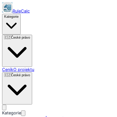
RuleCalc
Kategorie
🇨🇿
České právo
Ceník
O projektu
🇨🇿
České právo
Kategorie