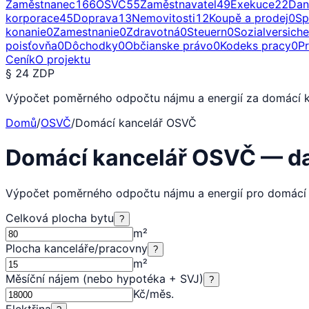
Zaměstnanec
166
OSVČ
55
Zaměstnavatel
49
Exekuce
22
Dan
korporace
45
Doprava
13
Nemovitosti
12
Koupě a prodej
0
Sp
konanie
0
Zamestnanie
0
Zdravotná
0
Steuern
0
Sozialversich
poisťovňa
0
Dôchodky
0
Občianske právo
0
Kodeks pracy
0
P
Ceník
O projektu
§ 24 ZDP
Výpočet poměrného odpočtu nájmu a energií za domácí ka
Domů
/
OSVČ
/
Domácí kancelář OSVČ
Domácí kancelář OSVČ — d
Výpočet poměrného odpočtu nájmu a energií pro domácí
Celková plocha bytu
?
m²
Plocha kanceláře/pracovny
?
m²
Měsíční nájem (nebo hypotéka + SVJ)
?
Kč/měs.
Elektřina