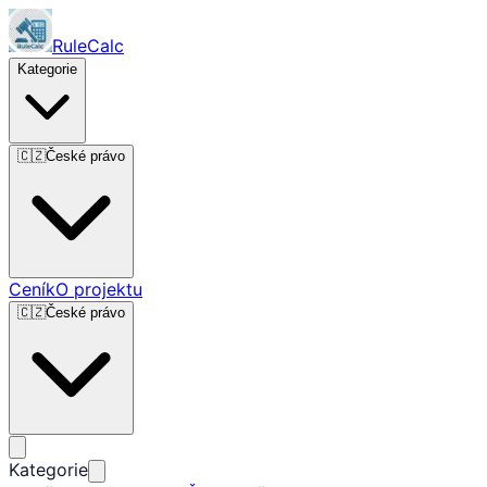
RuleCalc
Kategorie
🇨🇿
České právo
Ceník
O projektu
🇨🇿
České právo
Kategorie