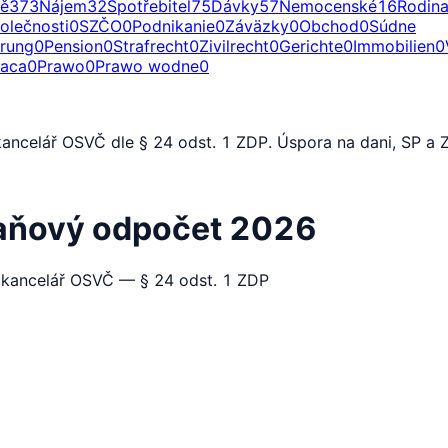
ě
373
Nájem
32
Spotřebitel
75
Dávky
57
Nemocenské
16
Rodin
olečnosti
0
SZČO
0
Podnikanie
0
Záväzky
0
Obchod
0
Súdne
erung
0
Pension
0
Strafrecht
0
Zivilrecht
0
Gerichte
0
Immobilien
0
raca
0
Prawo
0
Prawo wodne
0
ncelář OSVČ dle § 24 odst. 1 ZDP. Úspora na dani, SP a Z
aňový odpočet 2026
 kancelář OSVČ — § 24 odst. 1 ZDP