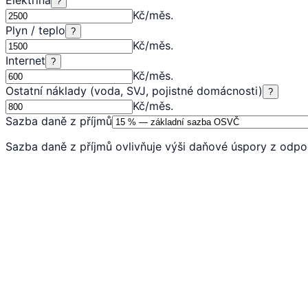
?
Kč/měs.
Plyn / teplo
?
Kč/měs.
Internet
?
Kč/měs.
Ostatní náklady (voda, SVJ, pojistné domácnosti)
?
Kč/měs.
Sazba daně z příjmů
Sazba daně z příjmů ovlivňuje výši daňové úspory z odpo