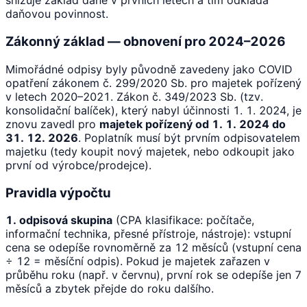
snižuje základ daně v prvních letech a tím odkládá
daňovou povinnost.
Zákonný základ — obnovení pro 2024–2026
Mimořádné odpisy byly původně zavedeny jako COVID
opatření zákonem č. 299/2020 Sb. pro majetek pořízený
v letech 2020–2021. Zákon č. 349/2023 Sb. (tzv.
konsolidační balíček), který nabyl účinnosti 1. 1. 2024, je
znovu zavedl pro
majetek pořízený od 1. 1. 2024 do
31. 12. 2026
. Poplatník musí být prvním odpisovatelem
majetku (tedy koupit nový majetek, nebo odkoupit jako
první od výrobce/prodejce).
Pravidla výpočtu
1. odpisová skupina
(CPA klasifikace: počítače,
informační technika, přesné přístroje, nástroje): vstupní
cena se odepíše rovnoměrně za 12 měsíců (vstupní cena
÷ 12 = měsíční odpis). Pokud je majetek zařazen v
průběhu roku (např. v červnu), první rok se odepíše jen 7
měsíců a zbytek přejde do roku dalšího.