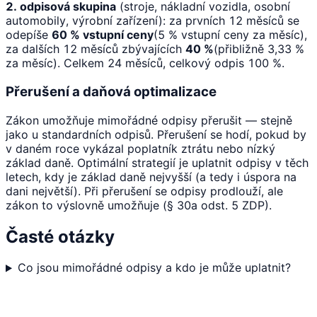
2. odpisová skupina
(stroje, nákladní vozidla, osobní
automobily, výrobní zařízení): za prvních 12 měsíců se
odepíše
60 % vstupní ceny
(5 % vstupní ceny za měsíc),
za dalších 12 měsíců zbývajících
40 %
(přibližně 3,33 %
za měsíc). Celkem 24 měsíců, celkový odpis 100 %.
Přerušení a daňová optimalizace
Zákon umožňuje mimořádné odpisy přerušit — stejně
jako u standardních odpisů. Přerušení se hodí, pokud by
v daném roce vykázal poplatník ztrátu nebo nízký
základ daně. Optimální strategií je uplatnit odpisy v těch
letech, kdy je základ daně nejvyšší (a tedy i úspora na
dani největší). Při přerušení se odpisy prodlouží, ale
zákon to výslovně umožňuje (§ 30a odst. 5 ZDP).
Časté otázky
Co jsou mimořádné odpisy a kdo je může uplatnit?