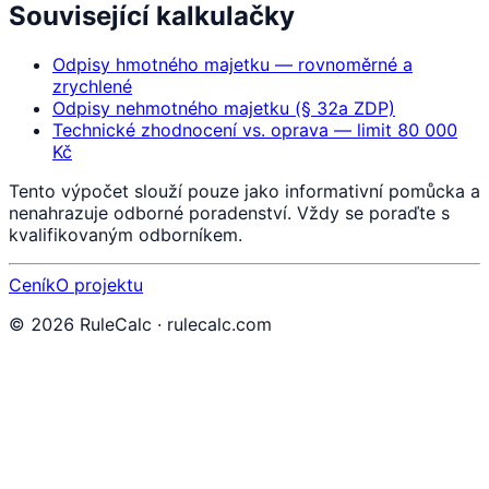
Související kalkulačky
Odpisy hmotného majetku — rovnoměrné a
zrychlené
Odpisy nehmotného majetku (§ 32a ZDP)
Technické zhodnocení vs. oprava — limit 80 000
Kč
Tento výpočet slouží pouze jako informativní pomůcka a
nenahrazuje odborné poradenství. Vždy se poraďte s
kvalifikovaným odborníkem.
Ceník
O projektu
©
2026
RuleCalc · rulecalc.com