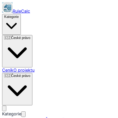
RuleCalc
Kategorie
🇨🇿
České právo
Ceník
O projektu
🇨🇿
České právo
Kategorie