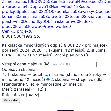
Zaměstnanec
166
OSVČ
55
Zaměstnavatel
49
Exekuce
22
Dan
a korporace
45
Doprava
13
Nemovitosti
12
Koupě a
prodej
0
Společnosti
0
SZČO
0
Podnikanie
0
Záväzky
0
Obchod
konanie
0
Zamestnanie
0
Zdravotná
0
Steuern
0
Sozialversich
poisťovňa
0
Dôchodky
0
Občianske právo
0
Kodeks
pracy
0
Praca
0
Prawo
0
Prawo wodne
0
Ceník
O projektu
§ 30a 586/1992 Sb.
Kalkulačka mimořádných odpisů § 30a ZDP pro majetek
pořízený 2024–2026. 1. skupina: 12 měsíců, 2. skupina:
60 % + 40 % za 24 měsíců. Roční plán odpisů.
Vstupní cena majetku (Kč)
Odpisová skupina
1. skupina — počítač, nástroje (standardně 3 roky →
mimořádně 12 měsíců)
2. skupina — stroje, vozidla
(standardně 5 let → mimořádně 24 měsíců)
Měsíc zařazení (1–12)
Rok zařazení
Vypočítat