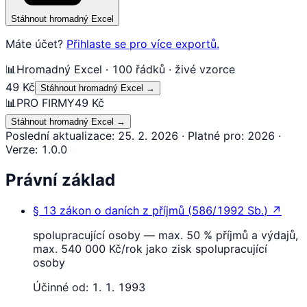
Stáhnout hromadný Excel
Máte účet?
Přihlaste se pro více exportů.
📊
Hromadný Excel · 100 řádků · živé vzorce
49 Kč
Stáhnout hromadný Excel
→
📊
PRO FIRMY
49 Kč
Stáhnout hromadný Excel
→
Poslední aktualizace
:
25. 2. 2026
·
Platné pro
:
2026
·
Verze
:
1.0.0
Právní základ
§ 13
zákon o daních z příjmů
(
586/1992 Sb.
)
↗
spolupracující osoby — max. 50 % příjmů a výdajů,
max. 540 000 Kč/rok jako zisk spolupracující
osoby
Účinné od:
1. 1. 1993