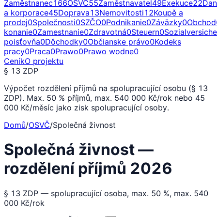
Zaměstnanec
166
OSVČ
55
Zaměstnavatel
49
Exekuce
22
Dan
a korporace
45
Doprava
13
Nemovitosti
12
Koupě a
prodej
0
Společnosti
0
SZČO
0
Podnikanie
0
Záväzky
0
Obchod
konanie
0
Zamestnanie
0
Zdravotná
0
Steuern
0
Sozialversich
poisťovňa
0
Dôchodky
0
Občianske právo
0
Kodeks
pracy
0
Praca
0
Prawo
0
Prawo wodne
0
Ceník
O projektu
§ 13 ZDP
Výpočet rozdělení příjmů na spolupracující osobu (§ 13
ZDP). Max. 50 % příjmů, max. 540 000 Kč/rok nebo 45
000 Kč/měsíc jako zisk spolupracující osoby.
Domů
/
OSVČ
/
Společná živnost
Společná živnost —
rozdělení příjmů 2026
§ 13 ZDP — spolupracující osoba, max. 50 %, max. 540
000 Kč/rok