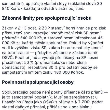
samostatně, uplatňuje vlastní slevy (základní sleva 30
840 Kč/rok každá) a odvádí vlastní pojistné.
Zákonné limity pro spolupracující osobu
Zákon v § 13 odst. 2 ZDP stanoví horní hranice pro zisk
přisouzený spolupracující osobě: roční zisk SP nesmí
překročit 540 000 Kč, a zároveň nesmí přesáhnout 45
000 Kč za každý měsíc spolupráce. Pokud by výpočet
vedl k vyššímu zisku SP, zákon ho automaticky omezí
na tuto hranici — přebytek zůstane v základu daně
OSVČ. Podíl příjmů a výdajů přenášený na SP nesmí
přesáhnout 50 % (pro manžela/ku nebo člena
domácnosti), respektive 30 % pro ostatní osoby se
samostatným limitem zisku 180 000 Kč/rok.
Povinnosti spolupracující osoby
Spolupracující osoba není pouhý příjemce části příjmů —
je to samostatný poplatník. Musí se zaregistrovat u
finančního úřadu jako OSVČ s příjmy z § 7 ZDP, podat
vlastní daňové přiznání, přihlásit se k sociálnímu