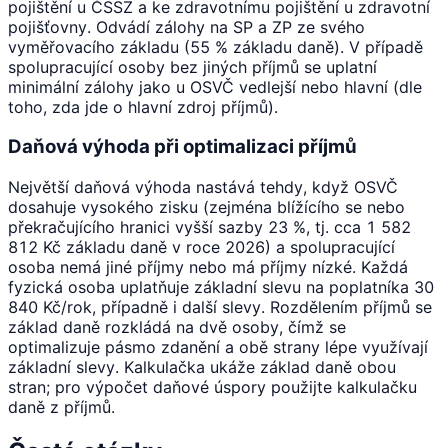
pojištění u ČSSZ a ke zdravotnímu pojištění u zdravotní
pojišťovny. Odvádí zálohy na SP a ZP ze svého
vyměřovacího základu (55 % základu daně). V případě
spolupracující osoby bez jiných příjmů se uplatní
minimální zálohy jako u OSVČ vedlejší nebo hlavní (dle
toho, zda jde o hlavní zdroj příjmů).
Daňová výhoda při optimalizaci příjmů
Největší daňová výhoda nastává tehdy, když OSVČ
dosahuje vysokého zisku (zejména blížícího se nebo
překračujícího hranici vyšší sazby 23 %, tj. cca 1 582
812 Kč základu daně v roce 2026) a spolupracující
osoba nemá jiné příjmy nebo má příjmy nízké. Každá
fyzická osoba uplatňuje základní slevu na poplatníka 30
840 Kč/rok, případně i další slevy. Rozdělením příjmů se
základ daně rozkládá na dvě osoby, čímž se
optimalizuje pásmo zdanění a obě strany lépe využívají
základní slevy. Kalkulačka ukáže základ daně obou
stran; pro výpočet daňové úspory použijte kalkulačku
daně z příjmů.