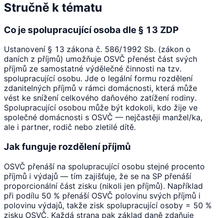
Stručně k tématu
Co je spolupracující osoba dle § 13 ZDP
Ustanovení § 13 zákona č. 586/1992 Sb. (zákon o
daních z příjmů) umožňuje OSVČ přenést část svých
příjmů ze samostatné výdělečné činnosti na tzv.
spolupracující osobu. Jde o legální formu rozdělení
zdanitelných příjmů v rámci domácnosti, která může
vést ke snížení celkového daňového zatížení rodiny.
Spolupracující osobou může být kdokoli, kdo žije ve
společné domácnosti s OSVČ — nejčastěji manžel/ka,
ale i partner, rodič nebo zletilé dítě.
Jak funguje rozdělení příjmů
OSVČ přenáší na spolupracující osobu stejné procento
příjmů i výdajů — tím zajišťuje, že se na SP přenáší
proporcionální část zisku (nikoli jen příjmů). Například
při podílu 50 % přenáší OSVČ polovinu svých příjmů i
polovinu výdajů, takže zisk spolupracující osoby = 50 %
zisku OSVČ. Každá strana pak základ daně zdaňuje