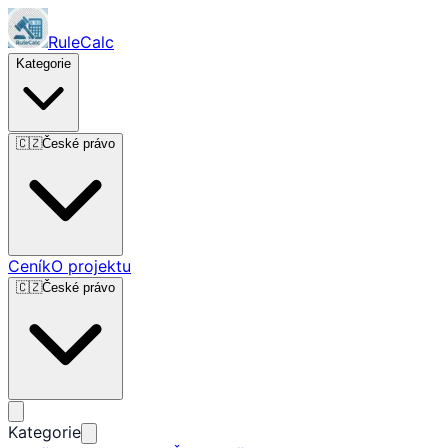
RuleCalc
Kategorie
🇨🇿
České právo
Ceník
O projektu
🇨🇿
České právo
Kategorie