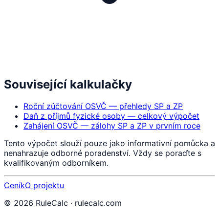
Související kalkulačky
Roční zúčtování OSVČ — přehledy SP a ZP
Daň z příjmů fyzické osoby — celkový výpočet
Zahájení OSVČ — zálohy SP a ZP v prvním roce
Tento výpočet slouží pouze jako informativní pomůcka a
nenahrazuje odborné poradenství. Vždy se poraďte s
kvalifikovaným odborníkem.
Ceník
O projektu
©
2026
RuleCalc · rulecalc.com