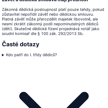
Zákonná dědická posloupnost platí pouze tehdy, pokud
zůstavitel nepořídil závěť nebo dědickou smlouvu.
Platná závěť může přerozdělit majetek libovolně, ale
nesmí zkrátit zákonný podíl nepominutelných dědiců
(dětí). Skutečné dědické řízení projednává notář jako
soudní komisař dle § 100 zák. 292/2013 Sb.
Časté dotazy
Kdo patří do I. třídy dědiců?