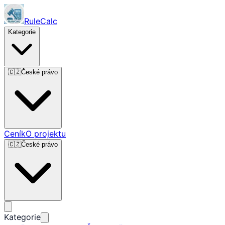
RuleCalc
Kategorie
🇨🇿
České právo
Ceník
O projektu
🇨🇿
České právo
Kategorie