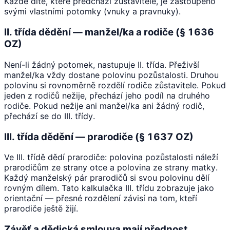
Každé dítě, které předchází zůstavitele, je zastoupeno
svými vlastními potomky (vnuky a pravnuky).
II. třída dědění — manžel/ka a rodiče (§ 1636
OZ)
Není-li žádný potomek, nastupuje II. třída. Přeživší
manžel/ka vždy dostane polovinu pozůstalosti. Druhou
polovinu si rovnoměrně rozdělí rodiče zůstavitele. Pokud
jeden z rodičů nežije, přechází jeho podíl na druhého
rodiče. Pokud nežije ani manžel/ka ani žádný rodič,
přechází se do III. třídy.
III. třída dědění — prarodiče (§ 1637 OZ)
Ve III. třídě dědí prarodiče: polovina pozůstalosti náleží
prarodičům ze strany otce a polovina ze strany matky.
Každý manželský pár prarodičů si svou polovinu dělí
rovným dílem. Tato kalkulačka III. třídu zobrazuje jako
orientační — přesné rozdělení závisí na tom, kteří
prarodiče ještě žijí.
Závěť a dědická smlouva mají přednost