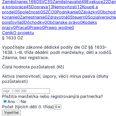
Zaměstnanec
166
OSVČ
55
Zaměstnavatel
49
Exekuce
22
Dan
a korporace
45
Doprava
13
Nemovitosti
12
Koupě a
prodej
0
Společnosti
0
SZČO
0
Podnikanie
0
Záväzky
0
Obchod
konanie
0
Zamestnanie
0
Zdravotná
0
Steuern
0
Sozialversich
poisťovňa
0
Dôchodky
0
Občianske právo
0
Kodeks
pracy
0
Praca
0
Prawo
0
Prawo wodne
0
Ceník
O projektu
§ 1633 OZ
Vypočítejte zákonné dědické podíly dle OZ §§ 1633–
1638. I.–III. třída dědění: podíl manžela/ky, dětí a rodičů.
Zdarma, bez registrace.
Čistá hodnota pozůstalosti (Kč)
Aktiva (nemovitosti, úspory, věci) minus pasiva (dluhy
pozůstalosti)
Přežil/a manžel/ka nebo registrovaný/á partner/ka?
Ano
Ne
Počet žijících dětí (I. třída)
Vypočítat