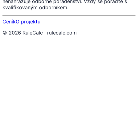
nenahrazuje odborné poradenství. Vždy se poraďte s
kvalifikovaným odborníkem.
Ceník
O projektu
©
2026
RuleCalc · rulecalc.com