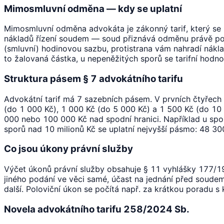
Mimosmluvní odměna — kdy se uplatní
Mimosmluvní odměna advokáta je zákonný tarif, který se u
nákladů řízení soudem — soud přiznává odměnu právě podl
(smluvní) hodinovou sazbu, protistrana vám nahradí nákla
to žalovaná částka, u nepeněžitých sporů se tarifní hodno
Struktura pásem § 7 advokátního tarifu
Advokátní tarif má 7 sazebních pásem. V prvních čtyřec
(do 1 000 Kč), 1 000 Kč (do 5 000 Kč) a 1 500 Kč (do 1
000 nebo 100 000 Kč nad spodní hranici. Například u sp
sporů nad 10 milionů Kč se uplatní nejvyšší pásmo: 48 3
Co jsou úkony právní služby
Výčet úkonů právní služby obsahuje § 11 vyhlášky 177/199
jiného podání ve věci samé, účast na jednání před soudem
další. Poloviční úkon se počítá např. za krátkou poradu 
Novela advokátního tarifu 258/2024 Sb.