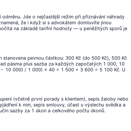
í odměnu. Jde o nejčastější režim při přiznávání náhrady
znamená, že i když si s advokátem domluvíte jinou
očítá na základě tarifní hodnoty — u peněžitých sporů je
on stanovena pevnou částkou: 300 Kč (do 500 Kč), 500 Kč
klad pásma plus sazba za každých započatých 1 000, 10
 − 10 000) / 1 000) × 40 = 1 500 + 3 600 = 5 100 Kč. U
upení (včetně první porady s klientem), sepis žaloby nebo
yjádření k nim, sepis smlouvy, účast u výslechu svědka a
oučin sazby za 1 úkon a celkového počtu úkonů.