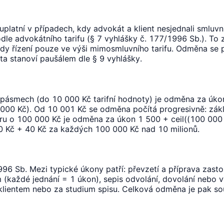
platní v případech, kdy advokát a klient nesjednali smluvn
e advokátního tarifu (§ 7 vyhlášky č. 177/1996 Sb.). To 
dy řízení pouze ve výši mimosmluvního tarifu. Odměna se p
ta stanoví paušálem dle § 9 vyhlášky.
h pásmech (do 10 000 Kč tarifní hodnoty) je odměna za úk
0 000 Kč). Od 10 001 Kč se odměna počítá progresivně: zá
oru o 100 000 Kč je odměna za úkon 1 500 + ceil((100 000
00 Kč + 40 Kč za každých 100 000 Kč nad 10 milionů.
6 Sb. Mezi typické úkony patří: převzetí a příprava zasto
 (každé jednání = 1 úkon), sepis odvolání, dovolání nebo v
s klientem nebo za studium spisu. Celková odměna je pak s