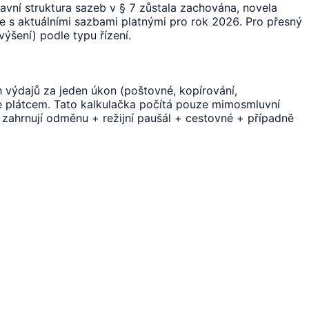
avní struktura sazeb v § 7 zůstala zachována, novela
uje s aktuálními sazbami platnými pro rok 2026. Pro přesný
ýšení) podle typu řízení.
výdajů za jeden úkon (poštovné, kopírování,
e plátcem. Tato kalkulačka počítá pouze mimosmluvní
 zahrnují odměnu + režijní paušál + cestovné + případně