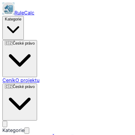
RuleCalc
Kategorie
🇨🇿
České právo
Ceník
O projektu
🇨🇿
České právo
Kategorie