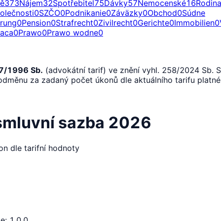
ě
373
Nájem
32
Spotřebitel
75
Dávky
57
Nemocenské
16
Rodin
olečnosti
0
SZČO
0
Podnikanie
0
Záväzky
0
Obchod
0
Súdne
erung
0
Pension
0
Strafrecht
0
Zivilrecht
0
Gerichte
0
Immobilien
0
raca
0
Prawo
0
Prawo wodne
0
77/1996 Sb.
(advokátní tarif) ve znění vyhl. 258/2024 Sb. S
dměnu za zadaný počet úkonů dle aktuálního tarifu platné
mluvní sazba 2026
on dle tarifní hodnoty
ze
:
1.0.0