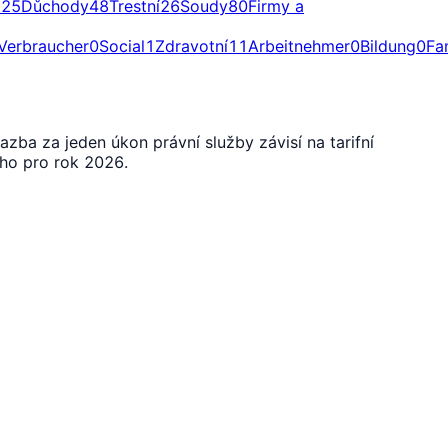
a
25
Důchody
48
Trestní
26
Soudy
80
Firmy a
Verbraucher
0
Social
1
Zdravotní
11
Arbeitnehmer
0
Bildung
0
Fa
azba za jeden úkon právní služby závisí na tarifní
ho pro rok 2026.