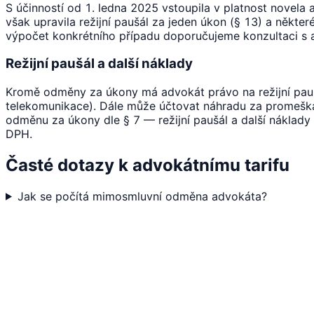
S účinností od 1. ledna 2025 vstoupila v platnost novela
však upravila režijní paušál za jeden úkon (§ 13) a někte
výpočet konkrétního případu doporučujeme konzultaci s ad
Režijní paušál a další náklady
Kromě odměny za úkony má advokát právo na režijní paušá
telekomunikace). Dále může účtovat náhradu za promeška
odměnu za úkony dle § 7 — režijní paušál a další náklad
DPH.
Časté dotazy k advokátnímu tarifu
Jak se počítá mimosmluvní odměna advokáta?