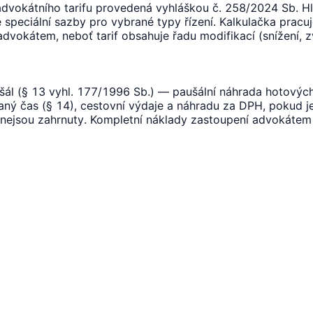
 advokátního tarifu provedená vyhláškou č. 258/2024 Sb. Hl
ré speciální sazby pro vybrané typy řízení. Kalkulačka prac
vokátem, neboť tarif obsahuje řadu modifikací (snížení, zv
l (§ 13 vyhl. 177/1996 Sb.) — paušální náhrada hotových 
ný čas (§ 14), cestovní výdaje a náhradu za DPH, pokud j
y nejsou zahrnuty. Kompletní náklady zastoupení advokátem