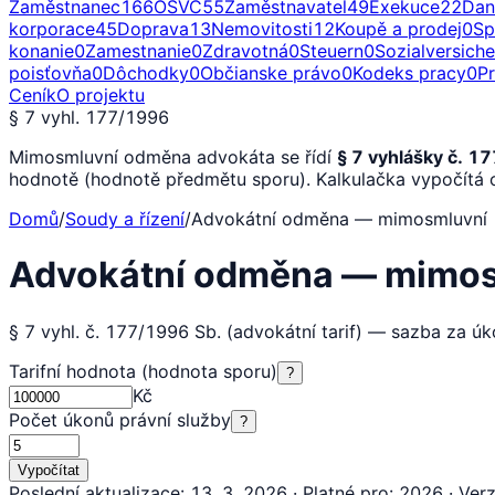
Zaměstnanec
166
OSVČ
55
Zaměstnavatel
49
Exekuce
22
Dan
korporace
45
Doprava
13
Nemovitosti
12
Koupě a prodej
0
Sp
konanie
0
Zamestnanie
0
Zdravotná
0
Steuern
0
Sozialversich
poisťovňa
0
Dôchodky
0
Občianske právo
0
Kodeks pracy
0
P
Ceník
O projektu
§ 7 vyhl. 177/1996
Mimosmluvní odměna advokáta se řídí
§ 7 vyhlášky č. 1
hodnotě (hodnotě předmětu sporu). Kalkulačka vypočítá o
Domů
/
Soudy a řízení
/
Advokátní odměna — mimosmluvní
Advokátní odměna — mimos
§ 7 vyhl. č. 177/1996 Sb. (advokátní tarif) — sazba za úk
Tarifní hodnota (hodnota sporu)
?
Kč
Počet úkonů právní služby
?
Vypočítat
Poslední aktualizace
:
13. 3. 2026
·
Platné pro
:
2026
·
Ver