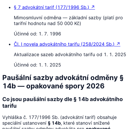
§ 7
advokátní tarif
(
177/1996 Sb.
)
↗
Mimosmluvní odměna — základní sazby (platí pro
tarifní hodnotu nad 50 000 Kč)
Účinné od:
1. 7. 1996
Čl. I
novela advokátního tarifu
(
258/2024 Sb.
)
↗
Aktualizace sazeb advokátního tarifu od 1. 1. 2025
Účinné od:
1. 1. 2025
Paušální sazby advokátní odměny §
14b — opakované spory 2026
Co jsou paušální sazby dle § 14b advokátního
tarifu
Vyhláška č. 177/1996 Sb. (advokátní tarif) obsahuje
speciální ustanovení
§ 14b
, které stanoví snížené
paušální sazby odměny advokáta pro
opakované