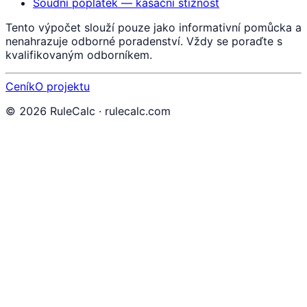
Soudní poplatek — kasační stížnost
Tento výpočet slouží pouze jako informativní pomůcka a
nenahrazuje odborné poradenství. Vždy se poraďte s
kvalifikovaným odborníkem.
Ceník
O projektu
©
2026
RuleCalc · rulecalc.com