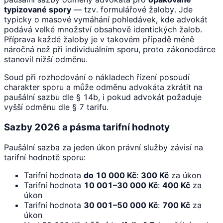
typizované spory
— tzv. formulářové žaloby. Jde
typicky o masové vymáhání pohledávek, kde advokát
podává velké množství obsahově identických žalob.
Příprava každé žaloby je v takovém případě méně
náročná než při individuálním sporu, proto zákonodárce
stanovil nižší odměnu.
Soud při rozhodování o nákladech řízení posoudí
charakter sporu a může odměnu advokáta zkrátit na
paušální sazbu dle § 14b, i pokud advokát požaduje
vyšší odměnu dle § 7 tarifu.
Sazby 2026 a pásma tarifní hodnoty
Paušální sazba za jeden úkon právní služby závisí na
tarifní hodnotě sporu:
Tarifní hodnota
do 10 000 Kč
:
300 Kč
za úkon
Tarifní hodnota
10 001–30 000 Kč
:
400 Kč
za
úkon
Tarifní hodnota
30 001–50 000 Kč
:
700 Kč
za
úkon