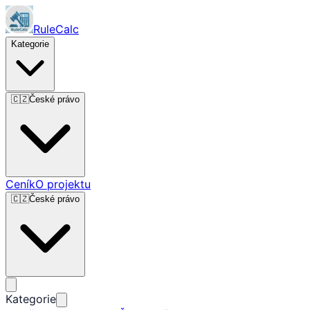
RuleCalc
Kategorie
🇨🇿
České právo
Ceník
O projektu
🇨🇿
České právo
Kategorie