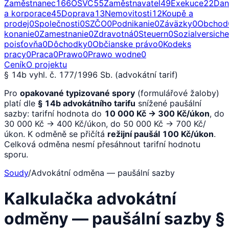
Zaměstnanec
166
OSVČ
55
Zaměstnavatel
49
Exekuce
22
Dan
a korporace
45
Doprava
13
Nemovitosti
12
Koupě a
prodej
0
Společnosti
0
SZČO
0
Podnikanie
0
Záväzky
0
Obchod
konanie
0
Zamestnanie
0
Zdravotná
0
Steuern
0
Sozialversich
poisťovňa
0
Dôchodky
0
Občianske právo
0
Kodeks
pracy
0
Praca
0
Prawo
0
Prawo wodne
0
Ceník
O projektu
§ 14b vyhl. č. 177/1996 Sb. (advokátní tarif)
Pro
opakované typizované spory
(formulářové žaloby)
platí dle
§ 14b advokátního tarifu
snížené paušální
sazby: tarifní hodnota do
10 000 Kč → 300 Kč/úkon
, do
30 000 Kč → 400 Kč/úkon, do 50 000 Kč →
700 Kč/
úkon. K odměně se přičítá
režijní paušál 100 Kč/úkon
.
Celková odměna nesmí přesáhnout tarifní hodnotu
sporu.
Soudy
/
Advokátní odměna — paušální sazby
Kalkulačka advokátní
odměny — paušální sazby §