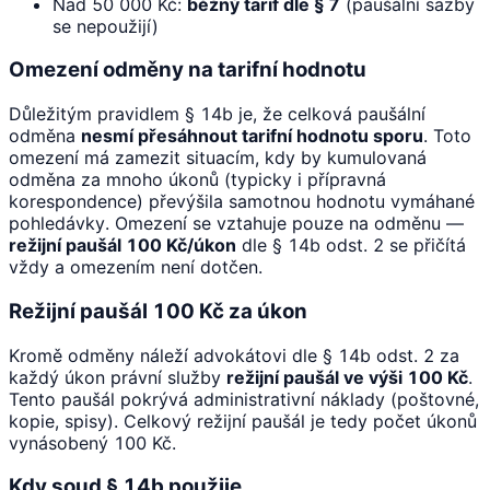
Nad 50 000 Kč:
běžný tarif dle § 7
(paušální sazby
se nepoužijí)
Omezení odměny na tarifní hodnotu
Důležitým pravidlem § 14b je, že celková paušální
odměna
nesmí přesáhnout tarifní hodnotu sporu
. Toto
omezení má zamezit situacím, kdy by kumulovaná
odměna za mnoho úkonů (typicky i přípravná
korespondence) převýšila samotnou hodnotu vymáhané
pohledávky. Omezení se vztahuje pouze na odměnu —
režijní paušál 100 Kč/úkon
dle § 14b odst. 2 se přičítá
vždy a omezením není dotčen.
Režijní paušál 100 Kč za úkon
Kromě odměny náleží advokátovi dle § 14b odst. 2 za
každý úkon právní služby
režijní paušál ve výši 100 Kč
.
Tento paušál pokrývá administrativní náklady (poštovné,
kopie, spisy). Celkový režijní paušál je tedy počet úkonů
vynásobený 100 Kč.
Kdy soud § 14b použije