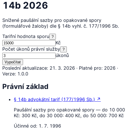
14b 2026
Snížené paušální sazby pro opakované spory
(formulářové žaloby) dle § 14b vyhl. č. 177/1996 Sb.
Tarifní hodnota sporu
?
Kč
Počet úkonů právní služby
?
úkonů
Vypočítat
Poslední aktualizace
:
21. 3. 2026
·
Platné pro
:
2026
·
Verze
:
1.0.0
Právní základ
§ 14b
advokátní tarif
(
177/1996 Sb.
)
↗
Paušální sazby pro opakované spory — do 10 000
Kč: 300 Kč, do 30 000: 400 Kč, do 50 000: 700 Kč
Účinné od:
1. 7. 1996