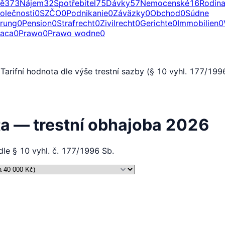
ě
373
Nájem
32
Spotřebitel
75
Dávky
57
Nemocenské
16
Rodin
olečnosti
0
SZČO
0
Podnikanie
0
Záväzky
0
Obchod
0
Súdne
erung
0
Pension
0
Strafrecht
0
Zivilrecht
0
Gerichte
0
Immobilien
0
raca
0
Prawo
0
Prawo wodne
0
arifní hodnota dle výše trestní sazby (§ 10 vyhl. 177/199
a — trestní obhajoba 2026
le § 10 vyhl. č. 177/1996 Sb.