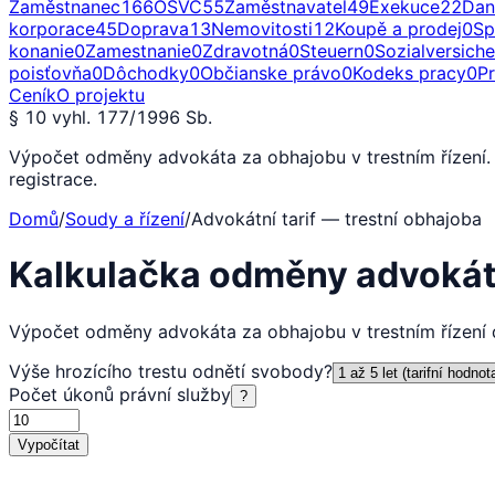
Zaměstnanec
166
OSVČ
55
Zaměstnavatel
49
Exekuce
22
Dan
korporace
45
Doprava
13
Nemovitosti
12
Koupě a prodej
0
Sp
konanie
0
Zamestnanie
0
Zdravotná
0
Steuern
0
Sozialversich
poisťovňa
0
Dôchodky
0
Občianske právo
0
Kodeks pracy
0
P
Ceník
O projektu
§ 10 vyhl. 177/1996 Sb.
Výpočet odměny advokáta za obhajobu v trestním řízení. T
registrace.
Domů
/
Soudy a řízení
/
Advokátní tarif — trestní obhajoba
Kalkulačka odměny advokát
Výpočet odměny advokáta za obhajobu v trestním řízení d
Výše hrozícího trestu odnětí svobody
?
Počet úkonů právní služby
?
Vypočítat