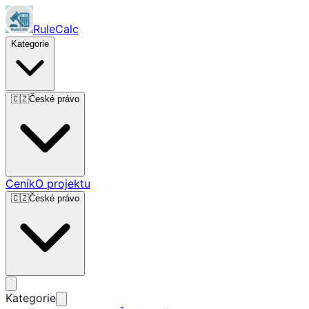
RuleCalc
Kategorie
🇨🇿
České právo
Ceník
O projektu
🇨🇿
České právo
Kategorie