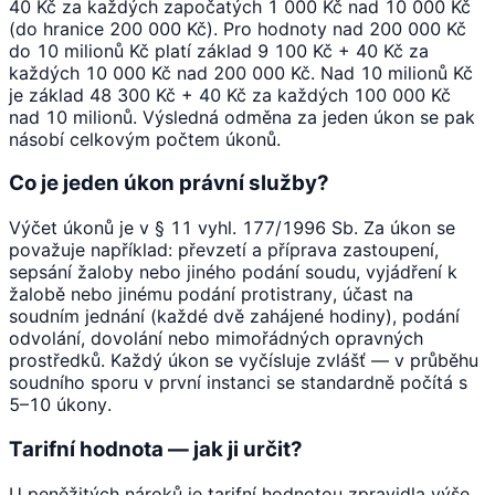
40 Kč za každých započatých 1 000 Kč nad 10 000 Kč
(do hranice 200 000 Kč). Pro hodnoty nad 200 000 Kč
do 10 milionů Kč platí základ 9 100 Kč + 40 Kč za
každých 10 000 Kč nad 200 000 Kč. Nad 10 milionů Kč
je základ 48 300 Kč + 40 Kč za každých 100 000 Kč
nad 10 milionů. Výsledná odměna za jeden úkon se pak
násobí celkovým počtem úkonů.
Co je jeden úkon právní služby?
Výčet úkonů je v § 11 vyhl. 177/1996 Sb. Za úkon se
považuje například: převzetí a příprava zastoupení,
sepsání žaloby nebo jiného podání soudu, vyjádření k
žalobě nebo jinému podání protistrany, účast na
soudním jednání (každé dvě zahájené hodiny), podání
odvolání, dovolání nebo mimořádných opravných
prostředků. Každý úkon se vyčísluje zvlášť — v průběhu
soudního sporu v první instanci se standardně počítá s
5–10 úkony.
Tarifní hodnota — jak ji určit?
U peněžitých nároků je tarifní hodnotou zpravidla výše