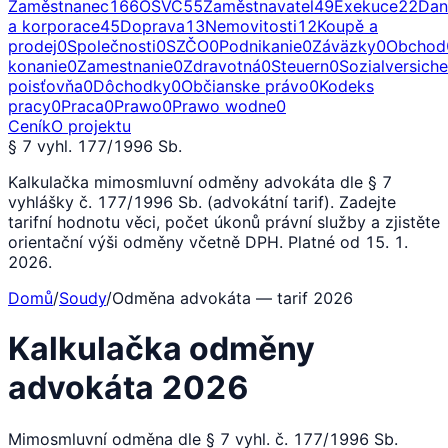
Zaměstnanec
166
OSVČ
55
Zaměstnavatel
49
Exekuce
22
Dan
a korporace
45
Doprava
13
Nemovitosti
12
Koupě a
prodej
0
Společnosti
0
SZČO
0
Podnikanie
0
Záväzky
0
Obchod
konanie
0
Zamestnanie
0
Zdravotná
0
Steuern
0
Sozialversich
poisťovňa
0
Dôchodky
0
Občianske právo
0
Kodeks
pracy
0
Praca
0
Prawo
0
Prawo wodne
0
Ceník
O projektu
§ 7 vyhl. 177/1996 Sb.
Kalkulačka mimosmluvní odměny advokáta dle § 7
vyhlášky č. 177/1996 Sb. (advokátní tarif). Zadejte
tarifní hodnotu věci, počet úkonů právní služby a zjistěte
orientační výši odměny včetně DPH. Platné od 15. 1.
2026.
Domů
/
Soudy
/
Odměna advokáta — tarif 2026
Kalkulačka odměny
advokáta 2026
Mimosmluvní odměna dle § 7 vyhl. č. 177/1996 Sb.