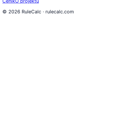
Ceník
O projektu
©
2026
RuleCalc · rulecalc.com