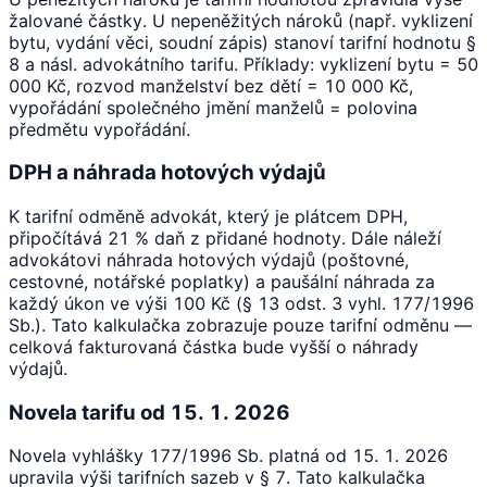
žalované částky. U nepeněžitých nároků (např. vyklizení
bytu, vydání věci, soudní zápis) stanoví tarifní hodnotu §
8 a násl. advokátního tarifu. Příklady: vyklizení bytu = 50
000 Kč, rozvod manželství bez dětí = 10 000 Kč,
vypořádání společného jmění manželů = polovina
předmětu vypořádání.
DPH a náhrada hotových výdajů
K tarifní odměně advokát, který je plátcem DPH,
připočítává 21 % daň z přidané hodnoty. Dále náleží
advokátovi náhrada hotových výdajů (poštovné,
cestovné, notářské poplatky) a paušální náhrada za
každý úkon ve výši 100 Kč (§ 13 odst. 3 vyhl. 177/1996
Sb.). Tato kalkulačka zobrazuje pouze tarifní odměnu —
celková fakturovaná částka bude vyšší o náhrady
výdajů.
Novela tarifu od 15. 1. 2026
Novela vyhlášky 177/1996 Sb. platná od 15. 1. 2026
upravila výši tarifních sazeb v § 7. Tato kalkulačka