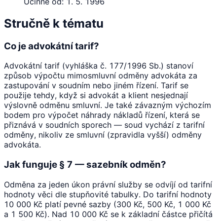
Účinné od:
1. 5. 1996
Stručně k tématu
Co je advokátní tarif?
Advokátní tarif (vyhláška č. 177/1996 Sb.) stanoví
způsob výpočtu mimosmluvní odměny advokáta za
zastupování v soudním nebo jiném řízení. Tarif se
použije tehdy, když si advokát a klient nesjednají
výslovně odměnu smluvní. Je také závazným výchozím
bodem pro výpočet náhrady nákladů řízení, která se
přiznává v soudních sporech — soud vychází z tarifní
odměny, nikoliv ze smluvní (zpravidla vyšší) odměny
advokáta.
Jak funguje § 7 — sazebník odměn?
Odměna za jeden úkon právní služby se odvíjí od tarifní
hodnoty věci dle stupňovité tabulky. Do tarifní hodnoty
10 000 Kč platí pevné sazby (300 Kč, 500 Kč, 1 000 Kč
a 1 500 Kč). Nad 10 000 Kč se k základní částce přičítá