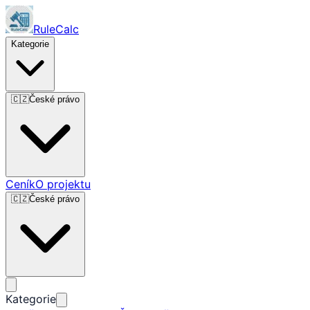
RuleCalc
Kategorie
🇨🇿
České právo
Ceník
O projektu
🇨🇿
České právo
Kategorie