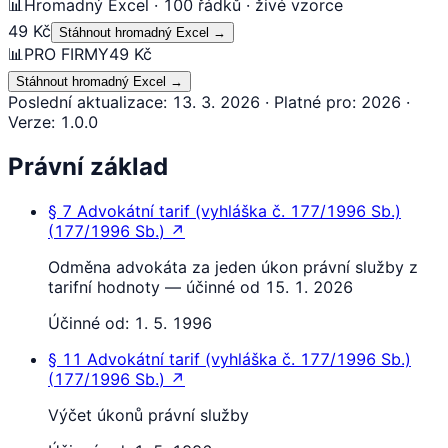
📊
Hromadný Excel · 100 řádků · živé vzorce
49 Kč
Stáhnout hromadný Excel
→
📊
PRO FIRMY
49 Kč
Stáhnout hromadný Excel
→
Poslední aktualizace
:
13. 3. 2026
·
Platné pro
:
2026
·
Verze
:
1.0.0
Právní základ
§ 7
Advokátní tarif (vyhláška č. 177/1996 Sb.)
(
177/1996 Sb.
)
↗
Odměna advokáta za jeden úkon právní služby z
tarifní hodnoty — účinné od 15. 1. 2026
Účinné od:
1. 5. 1996
§ 11
Advokátní tarif (vyhláška č. 177/1996 Sb.)
(
177/1996 Sb.
)
↗
Výčet úkonů právní služby