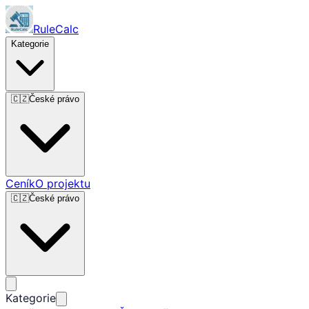
RuleCalc
Kategorie
🇨🇿
České právo
Ceník
O projektu
🇨🇿
České právo
Kategorie