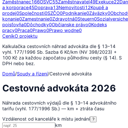
Zaměstnanec
166
OSVČ
55
Zaměstnavatel
49
Exekuce
22
Dan
a korporace
45
Doprava
13
Nemovitosti
12
Koupě a
prodej
0
Společnosti
0
SZČO
0
Podnikanie
0
Záväzky
0
Obchod
konanie
0
Zamestnanie
0
Zdravotná
0
Steuern
0
Sozialversich
poisťovňa
0
Dôchodky
0
Občianske právo
0
Kodeks
pracy
0
Praca
0
Prawo
0
Prawo wodne
0
Ceník
O projektu
Kalkulačka cestovních náhrad advokáta dle § 13–14
vyhl. 177/1996 Sb. Sazba 6 Kč/km (NV 398/2023) +
100 Kč za každou započatou půlhodinu cesty (§ 14). S
DPH nebo bez.
Domů
/
Soudy a řízení
/
Cestovné advokáta
Cestovné advokáta 2026
Náhrada cestovních výdajů dle § 13–14 advokátního
tarifu (vyhl. 177/1996 Sb.) — km + ztráta času
Vzdálenost od kanceláře k místu jednání
?
km