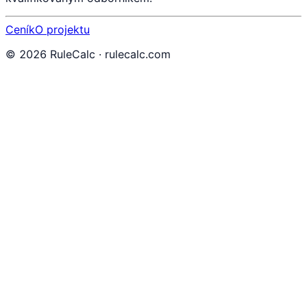
Ceník
O projektu
©
2026
RuleCalc · rulecalc.com