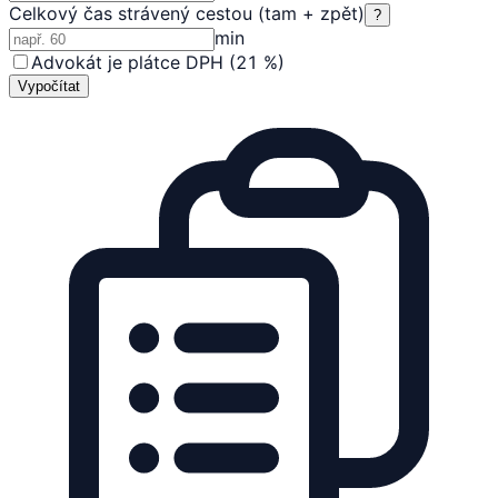
Celkový čas strávený cestou (tam + zpět)
?
min
Advokát je plátce DPH (21 %)
Vypočítat