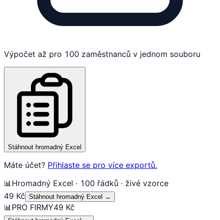
Výpočet až pro 100 zaměstnanců v jednom souboru
Stáhnout hromadný Excel
Máte účet?
Přihlaste se pro více exportů.
📊
Hromadný Excel · 100 řádků · živé vzorce
49 Kč
Stáhnout hromadný Excel
→
📊
PRO FIRMY
49 Kč