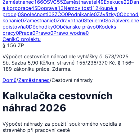
Zaměstnanec
166
OSVČ
55
Zaměstnavatel
49
Exekuce
22
Dan
a korporace
45
Doprava
13
Nemovitosti
12
Koupě a
prodej
0
Společnosti
0
SZČO
0
Podnikanie
0
Záväzky
0
Obchod
konanie
0
Zamestnanie
0
Zdravotná
0
Steuern
0
Sozialversich
poisťovňa
0
Dôchodky
0
Občianske právo
0
Kodeks
pracy
0
Praca
0
Prawo
0
Prawo wodne
0
Ceník
O projektu
§ 156 ZP
Výpočet cestovních náhrad dle vyhlášky č. 573/2025
Sb. Sazba 5,90 Kč/km, stravné 155/236/370 Kč. § 156–
189 zákoníku práce. Zdarma.
Domů
/
Zaměstnanec
/
Cestovní náhrady
Kalkulačka cestovních
náhrad 2026
Výpočet náhrady za použití soukromého vozidla a
stravného při pracovní cestě