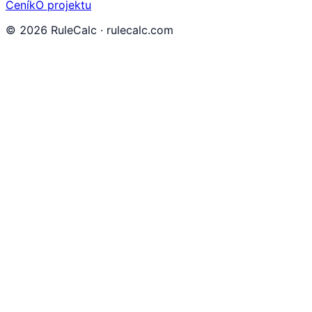
Ceník
O projektu
©
2026
RuleCalc · rulecalc.com