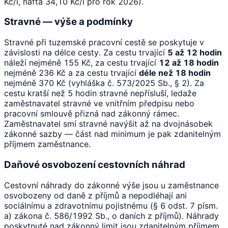
Kč/l, nafta 34,10 Kč/l pro rok 2026).
Stravné — výše a podmínky
Stravné při tuzemské pracovní cestě se poskytuje v
závislosti na délce cesty. Za cestu trvající
5 až 12 hodin
náleží nejméně 155 Kč, za cestu trvající
12 až 18 hodin
nejméně 236 Kč a za cestu trvající
déle než 18 hodin
nejméně 370 Kč (vyhláška č. 573/2025 Sb., § 2). Za
cestu kratší než 5 hodin stravné nepřísluší, ledaže
zaměstnavatel stravné ve vnitřním předpisu nebo
pracovní smlouvě přizná nad zákonný rámec.
Zaměstnavatel smí stravné navýšit až na dvojnásobek
zákonné sazby — část nad minimum je pak zdanitelným
příjmem zaměstnance.
Daňové osvobození cestovních náhrad
Cestovní náhrady do zákonné výše jsou u zaměstnance
osvobozeny od daně z příjmů a nepodléhají ani
sociálnímu a zdravotnímu pojistnému (§ 6 odst. 7 písm.
a) zákona č. 586/1992 Sb., o daních z příjmů). Náhrady
poskytnuté nad zákonný limit jsou zdanitelným příjmem