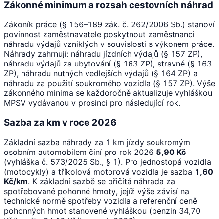
Zákonné minimum a rozsah cestovních náhrad
Zákoník práce (§ 156–189 zák. č. 262/2006 Sb.) stanoví
povinnost zaměstnavatele poskytnout zaměstnanci
náhradu výdajů vzniklých v souvislosti s výkonem práce.
Náhrady zahrnují: náhradu jízdních výdajů (§ 157 ZP),
náhradu výdajů za ubytování (§ 163 ZP), stravné (§ 163
ZP), náhradu nutných vedlejších výdajů (§ 164 ZP) a
náhradu za použití soukromého vozidla (§ 157 ZP). Výše
zákonného minima se každoročně aktualizuje vyhláškou
MPSV vydávanou v prosinci pro následující rok.
Sazba za km v roce 2026
Základní sazba náhrady za 1 km jízdy soukromým
osobním automobilem činí pro rok 2026
5,90 Kč
(vyhláška č. 573/2025 Sb., § 1). Pro jednostopá vozidla
(motocykly) a tříkolová motorová vozidla je sazba
1,60
Kč/km
. K základní sazbě se přičítá náhrada za
spotřebované pohonné hmoty, jejíž výše závisí na
technické normě spotřeby vozidla a referenční ceně
pohonných hmot stanovené vyhláškou (benzin 34,70