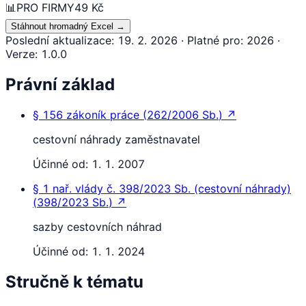
📊
PRO FIRMY
49 Kč
Stáhnout hromadný Excel
→
Poslední aktualizace
:
19. 2. 2026
·
Platné pro
:
2026
·
Verze
:
1.0.0
Právní základ
§ 156
zákoník práce
(
262/2006 Sb.
)
↗
cestovní náhrady zaměstnavatel
Účinné od:
1. 1. 2007
§ 1
nař. vlády č. 398/2023 Sb. (cestovní náhrady)
(
398/2023 Sb.
)
↗
sazby cestovních náhrad
Účinné od:
1. 1. 2024
Stručně k tématu