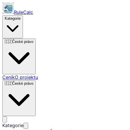
RuleCalc
Kategorie
🇨🇿
České právo
Ceník
O projektu
🇨🇿
České právo
Kategorie