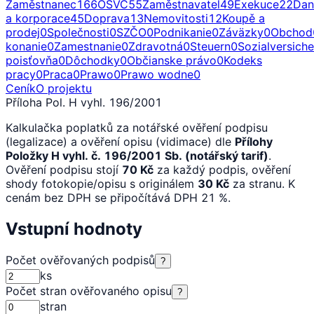
Zaměstnanec
166
OSVČ
55
Zaměstnavatel
49
Exekuce
22
Dan
a korporace
45
Doprava
13
Nemovitosti
12
Koupě a
prodej
0
Společnosti
0
SZČO
0
Podnikanie
0
Záväzky
0
Obchod
konanie
0
Zamestnanie
0
Zdravotná
0
Steuern
0
Sozialversich
poisťovňa
0
Dôchodky
0
Občianske právo
0
Kodeks
pracy
0
Praca
0
Prawo
0
Prawo wodne
0
Ceník
O projektu
Příloha Pol. H vyhl. 196/2001
Kalkulačka poplatků za notářské ověření podpisu
(legalizace) a ověření opisu (vidimace) dle
Přílohy
Položky H vyhl. č. 196/2001 Sb. (notářský tarif)
.
Ověření podpisu stojí
70 Kč
za každý podpis, ověření
shody fotokopie/opisu s originálem
30 Kč
za stranu. K
cenám bez DPH se připočítává DPH 21 %.
Vstupní hodnoty
Počet ověřovaných podpisů
?
ks
Počet stran ověřovaného opisu
?
stran