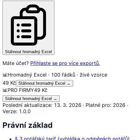
Stáhnout hromadný Excel
Máte účet?
Přihlaste se pro více exportů.
📊
Hromadný Excel · 100 řádků · živé vzorce
49 Kč
Stáhnout hromadný Excel
→
📊
PRO FIRMY
49 Kč
Stáhnout hromadný Excel
→
Poslední aktualizace
:
13. 3. 2026
·
Platné pro
:
2026
·
Verze
:
1.0.0
Právní základ
§ 3
notářský tarif (vyhláška o odměnách notářů)