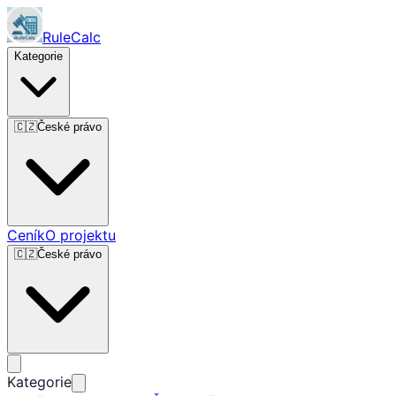
RuleCalc
Kategorie
🇨🇿
České právo
Ceník
O projektu
🇨🇿
České právo
Kategorie