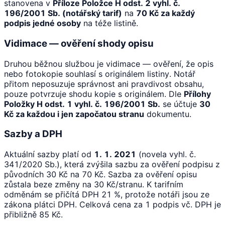
stanovena v
Příloze Položce H odst. 2 vyhl. č.
196/2001 Sb. (notářský tarif)
na
70 Kč za každý
podpis jedné osoby
na téže listině.
Vidimace — ověření shody opisu
Druhou běžnou službou je vidimace — ověření, že opis
nebo fotokopie souhlasí s originálem listiny. Notář
přitom neposuzuje správnost ani pravdivost obsahu,
pouze potvrzuje shodu kopie s originálem. Dle
Přílohy
Položky H odst. 1 vyhl. č. 196/2001 Sb.
se účtuje
30
Kč za každou i jen započatou stranu
dokumentu.
Sazby a DPH
Aktuální sazby platí od
1. 1. 2021
(novela vyhl. č.
341/2020 Sb.), která zvýšila sazbu za ověření podpisu z
původních 30 Kč na 70 Kč. Sazba za ověření opisu
zůstala beze změny na 30 Kč/stranu. K tarifním
odměnám se přičítá DPH 21 %, protože notáři jsou ze
zákona plátci DPH. Celková cena za 1 podpis vč. DPH je
přibližně 85 Kč.