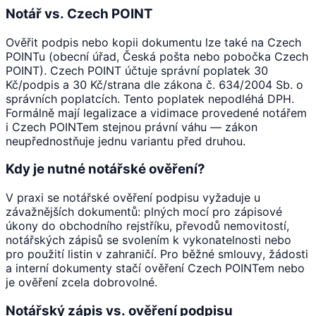
Notář vs. Czech POINT
Ověřit podpis nebo kopii dokumentu lze také na Czech
POINTu (obecní úřad, Česká pošta nebo pobočka Czech
POINT). Czech POINT účtuje správní poplatek 30
Kč/podpis a 30 Kč/strana dle zákona č. 634/2004 Sb. o
správních poplatcích. Tento poplatek nepodléhá DPH.
Formálně mají legalizace a vidimace provedené notářem
i Czech POINTem stejnou právní váhu — zákon
neupřednostňuje jednu variantu před druhou.
Kdy je nutné notářské ověření?
V praxi se notářské ověření podpisu vyžaduje u
závažnějších dokumentů: plných mocí pro zápisové
úkony do obchodního rejstříku, převodů nemovitostí,
notářských zápisů se svolením k vykonatelnosti nebo
pro použití listin v zahraničí. Pro běžné smlouvy, žádosti
a interní dokumenty stačí ověření Czech POINTem nebo
je ověření zcela dobrovolné.
Notářský zápis vs. ověření podpisu