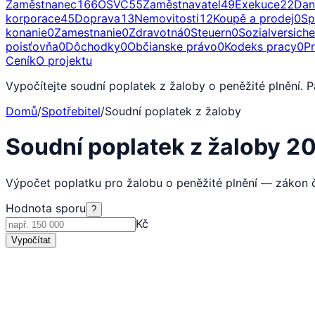
Zaměstnanec
166
OSVČ
55
Zaměstnavatel
49
Exekuce
22
Dan
korporace
45
Doprava
13
Nemovitosti
12
Koupě a prodej
0
Sp
konanie
0
Zamestnanie
0
Zdravotná
0
Steuern
0
Sozialversich
poisťovňa
0
Dôchodky
0
Občianske právo
0
Kodeks pracy
0
P
Ceník
O projektu
Vypočítejte soudní poplatek z žaloby o peněžité plnění. 
Domů
/
Spotřebitel
/
Soudní poplatek z žaloby
Soudní poplatek z žaloby 2
Výpočet poplatku pro žalobu o peněžité plnění — zákon č
Hodnota sporu
?
Kč
Vypočítat