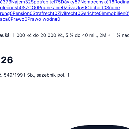
ě
373
Nájem
32
Spotřebitel
75
Dávky
57
Nemocenské
16
Rodin
olečnosti
0
SZČO
0
Podnikanie
0
Záväzky
0
Obchod
0
Súdne
erung
0
Pension
0
Strafrecht
0
Zivilrecht
0
Gerichte
0
Immobilien
0
raca
0
Prawo
0
Prawo wodne
0
Paušál 1 000 Kč do 20 000 Kč, 5 % do 40 mil., 2M + 1 % na
026
. 549/1991 Sb., sazebník pol. 1