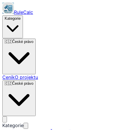
RuleCalc
Kategorie
🇨🇿
České právo
Ceník
O projektu
🇨🇿
České právo
Kategorie