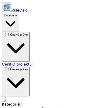
RuleCalc
Kategorie
🇨🇿
České právo
Ceník
O projektu
🇨🇿
České právo
Kategorie