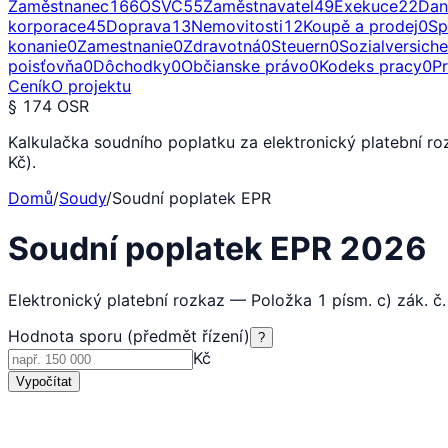
Zaměstnanec
166
OSVČ
55
Zaměstnavatel
49
Exekuce
22
Dan
korporace
45
Doprava
13
Nemovitosti
12
Koupě a prodej
0
Sp
konanie
0
Zamestnanie
0
Zdravotná
0
Steuern
0
Sozialversich
poisťovňa
0
Dôchodky
0
Občianske právo
0
Kodeks pracy
0
P
Ceník
O projektu
§ 174 OSR
Kalkulačka soudního poplatku za elektronický platební ro
Kč).
Domů
/
Soudy
/
Soudní poplatek EPR
Soudní poplatek EPR 2026
Elektronický platební rozkaz — Položka 1 písm. c) zák. č
Hodnota sporu (předmět řízení)
?
Kč
Vypočítat