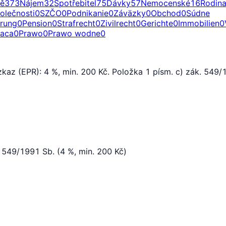
ě
373
Nájem
32
Spotřebitel
75
Dávky
57
Nemocenské
16
Rodin
olečnosti
0
SZČO
0
Podnikanie
0
Záväzky
0
Obchod
0
Súdne
erung
0
Pension
0
Strafrecht
0
Zivilrecht
0
Gerichte
0
Immobilien
0
raca
0
Prawo
0
Prawo wodne
0
zkaz (EPR): 4 %, min. 200 Kč. Položka 1 písm. c) zák. 549/
. 549/1991 Sb. (4 %, min. 200 Kč)