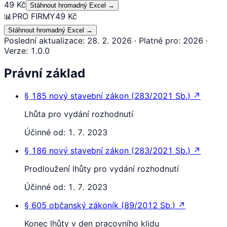
49 Kč
Stáhnout hromadný Excel
→
📊
PRO FIRMY
49 Kč
Stáhnout hromadný Excel
→
Poslední aktualizace
:
28. 2. 2026
·
Platné pro
:
2026
·
Verze
:
1.0.0
Právní základ
§ 185
nový stavební zákon
(
283/2021 Sb.
)
↗
Lhůta pro vydání rozhodnutí
Účinné od:
1. 7. 2023
§ 186
nový stavební zákon
(
283/2021 Sb.
)
↗
Prodloužení lhůty pro vydání rozhodnutí
Účinné od:
1. 7. 2023
§ 605
občanský zákoník
(
89/2012 Sb.
)
↗
Konec lhůty v den pracovního klidu