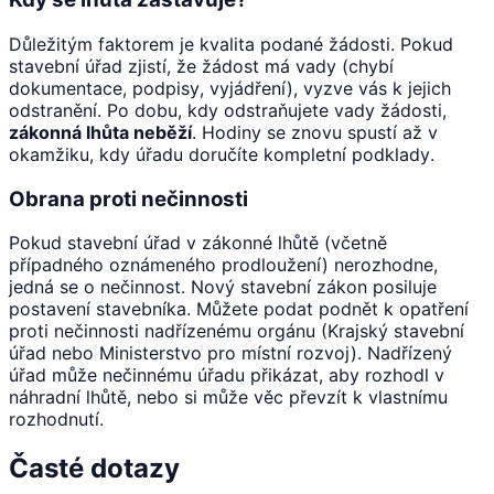
Důležitým faktorem je kvalita podané žádosti. Pokud
stavební úřad zjistí, že žádost má vady (chybí
dokumentace, podpisy, vyjádření), vyzve vás k jejich
odstranění. Po dobu, kdy odstraňujete vady žádosti,
zákonná lhůta neběží
. Hodiny se znovu spustí až v
okamžiku, kdy úřadu doručíte kompletní podklady.
Obrana proti nečinnosti
Pokud stavební úřad v zákonné lhůtě (včetně
případného oznámeného prodloužení) nerozhodne,
jedná se o nečinnost. Nový stavební zákon posiluje
postavení stavebníka. Můžete podat podnět k opatření
proti nečinnosti nadřízenému orgánu (Krajský stavební
úřad nebo Ministerstvo pro místní rozvoj). Nadřízený
úřad může nečinnému úřadu přikázat, aby rozhodl v
náhradní lhůtě, nebo si může věc převzít k vlastnímu
rozhodnutí.
Časté dotazy