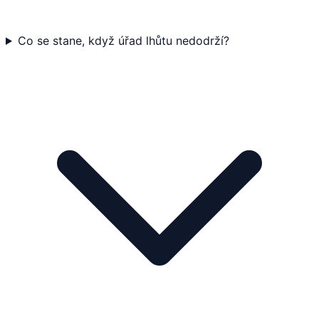
Co se stane, když úřad lhůtu nedodrží?