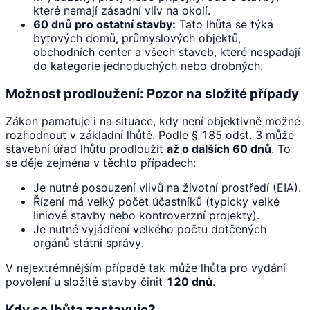
které nemají zásadní vliv na okolí.
60 dnů pro ostatní stavby:
Tato lhůta se týká
bytových domů, průmyslových objektů,
obchodních center a všech staveb, které nespadají
do kategorie jednoduchých nebo drobných.
Možnost prodloužení: Pozor na složité případy
Zákon pamatuje i na situace, kdy není objektivně možné
rozhodnout v základní lhůtě. Podle § 185 odst. 3 může
stavební úřad lhůtu prodloužit
až o dalších 60 dnů
. To
se děje zejména v těchto případech:
Je nutné posouzení vlivů na životní prostředí (EIA).
Řízení má velký počet účastníků (typicky velké
liniové stavby nebo kontroverzní projekty).
Je nutné vyjádření velkého počtu dotčených
orgánů státní správy.
V nejextrémnějším případě tak může lhůta pro vydání
povolení u složité stavby činit
120 dnů
.
Kdy se lhůta zastavuje?