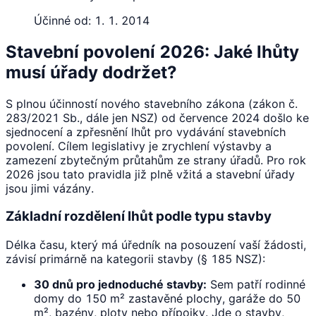
Účinné od:
1. 1. 2014
Stavební povolení 2026: Jaké lhůty
musí úřady dodržet?
S plnou účinností nového stavebního zákona (zákon č.
283/2021 Sb., dále jen NSZ) od července 2024 došlo ke
sjednocení a zpřesnění lhůt pro vydávání stavebních
povolení. Cílem legislativy je zrychlení výstavby a
zamezení zbytečným průtahům ze strany úřadů. Pro rok
2026 jsou tato pravidla již plně vžitá a stavební úřady
jsou jimi vázány.
Základní rozdělení lhůt podle typu stavby
Délka času, který má úředník na posouzení vaší žádosti,
závisí primárně na kategorii stavby (§ 185 NSZ):
30 dnů pro jednoduché stavby:
Sem patří rodinné
domy do 150 m² zastavěné plochy, garáže do 50
m², bazény, ploty nebo přípojky. Jde o stavby,