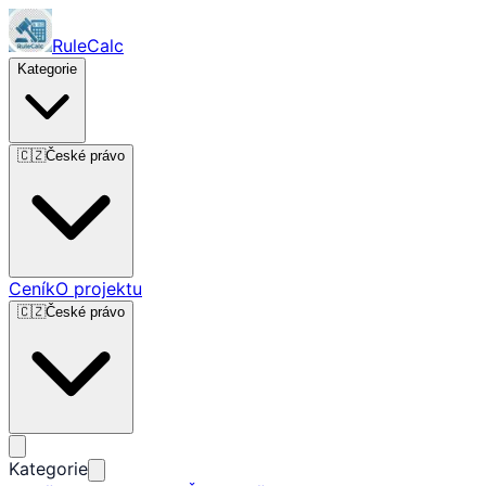
RuleCalc
Kategorie
🇨🇿
České právo
Ceník
O projektu
🇨🇿
České právo
Kategorie