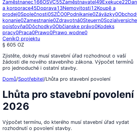
Zaměstnanec
166
OSVČ
55
Zaměstnavatel
49
Exekuce
22
Dan
a korporace
45
Doprava
13
Nemovitosti
12
Koupě a
prodej
0
Společnosti
0
SZČO
0
Podnikanie
0
Záväzky
0
Obchod
konanie
0
Zamestnanie
0
Zdravotná
0
Steuern
0
Sozialversich
poisťovňa
0
Dôchodky
0
Občianske právo
0
Kodeks
pracy
0
Praca
0
Prawo
0
Prawo wodne
0
Ceník
O projektu
§ 605 OZ
Zjistěte, dokdy musí stavební úřad rozhodnout o vaší
žádosti dle nového stavebního zákona. Výpočet termínů
pro jednoduché i ostatní stavby.
Domů
/
Spotřebitel
/
Lhůta pro stavební povolení
Lhůta pro stavební povolení
2026
Výpočet termínu, do kterého musí stavební úřad vydat
rozhodnutí o povolení stavby.