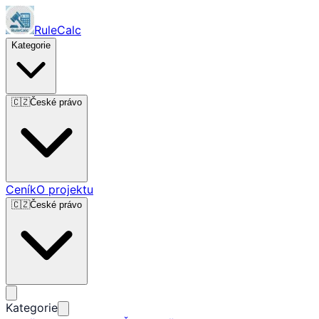
RuleCalc
Kategorie
🇨🇿
České právo
Ceník
O projektu
🇨🇿
České právo
Kategorie