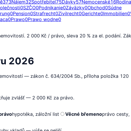
ě
373
Nájem
32
Spotřebitel
75
Dávky
57
Nemocenské
16
Rodin
olečnosti
0
SZČO
0
Podnikanie
0
Záväzky
0
Obchod
0
Súdne
erung
0
Pension
0
Strafrecht
0
Zivilrecht
0
Gerichte
0
Immobilien
0
raca
0
Prawo
0
Prawo wodne
0
nemovitostí. 2 000 Kč / právo, sleva 20 % za el. podání. 
tru 2026
emovitostí — zákon č. 634/2004 Sb., příloha položka 120
tňuje zvlášť — 2 000 Kč za právo.
právo
hypotéka, záložní list
Věcné břemeno
právo cesty,
uhy vkladů — výše se neliší.