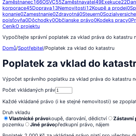
Zaměstnanec
166
OSVČ
55
Zaměstnavatel
49
Exekuce
22
Dan
korporace
45
Doprava
13
Nemovitosti
12
Koupě a prodej
0
Sp
konanie
0
Zamestnanie
0
Zdravotná
0
Steuern
0
Sozialversich
poisťovňa
0
Dôchodky
0
Občianske právo
0
Kodeks pracy
0
P
Ceník
O projektu
Vypočítejte správní poplatek za vklad práva do katastru 
Domů
/
Spotřebitel
/
Poplatek za vklad do katastru
Poplatek za vklad do katas
Výpočet správního poplatku za vklad práva do katastru n
Počet vkládaných práv
Každé vkládané právo (i ke stejné nemovitosti) se zpopla
Druh vkladu
Vlastnické právo
koupě, darování, dědictví
Zástavní 
pozemku
Jiné právo
předkupní právo, nájem
Poplatek 2 000 Kč za vkládané právo platí pro všechny dr