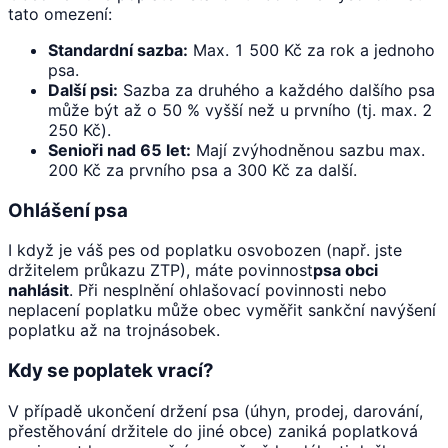
tato omezení:
Standardní sazba:
Max. 1 500 Kč za rok a jednoho
psa.
Další psi:
Sazba za druhého a každého dalšího psa
může být až o 50 % vyšší než u prvního (tj. max. 2
250 Kč).
Senioři nad 65 let:
Mají zvýhodněnou sazbu max.
200 Kč za prvního psa a 300 Kč za další.
Ohlášení psa
I když je váš pes od poplatku osvobozen (např. jste
držitelem průkazu ZTP), máte povinnost
psa obci
nahlásit
. Při nesplnění ohlašovací povinnosti nebo
neplacení poplatku může obec vyměřit sankční navýšení
poplatku až na trojnásobek.
Kdy se poplatek vrací?
V případě ukončení držení psa (úhyn, prodej, darování,
přestěhování držitele do jiné obce) zaniká poplatková