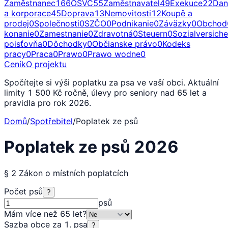
Zaměstnanec
166
OSVČ
55
Zaměstnavatel
49
Exekuce
22
Dan
a korporace
45
Doprava
13
Nemovitosti
12
Koupě a
prodej
0
Společnosti
0
SZČO
0
Podnikanie
0
Záväzky
0
Obchod
konanie
0
Zamestnanie
0
Zdravotná
0
Steuern
0
Sozialversich
poisťovňa
0
Dôchodky
0
Občianske právo
0
Kodeks
pracy
0
Praca
0
Prawo
0
Prawo wodne
0
Ceník
O projektu
Spočítejte si výši poplatku za psa ve vaší obci. Aktuální
limity 1 500 Kč ročně, úlevy pro seniory nad 65 let a
pravidla pro rok 2026.
Domů
/
Spotřebitel
/
Poplatek ze psů
Poplatek ze psů 2026
§ 2 Zákon o místních poplatcích
Počet psů
?
psů
Mám více než 65 let
?
Sazba obce za 1. psa
?