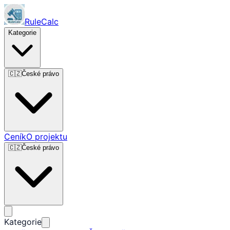
RuleCalc
Kategorie
🇨🇿
České právo
Ceník
O projektu
🇨🇿
České právo
Kategorie