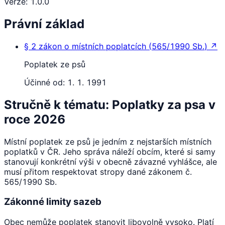
Verze
:
1.0.0
Právní základ
§ 2
zákon o místních poplatcích
(
565/1990 Sb.
)
↗
Poplatek ze psů
Účinné od:
1. 1. 1991
Stručně k tématu: Poplatky za psa v
roce 2026
Místní poplatek ze psů je jedním z nejstarších místních
poplatků v ČR. Jeho správa náleží obcím, které si samy
stanovují konkrétní výši v obecně závazné vyhlášce, ale
musí přitom respektovat stropy dané zákonem č.
565/1990 Sb.
Zákonné limity sazeb
Obec nemůže poplatek stanovit libovolně vysoko. Platí