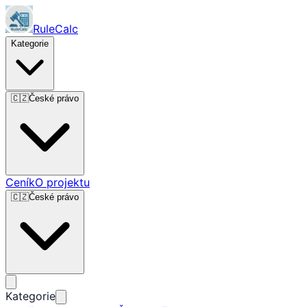
RuleCalc
Kategorie
🇨🇿
České právo
Ceník
O projektu
🇨🇿
České právo
Kategorie