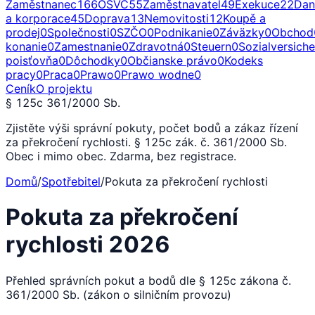
Zaměstnanec
166
OSVČ
55
Zaměstnavatel
49
Exekuce
22
Dan
a korporace
45
Doprava
13
Nemovitosti
12
Koupě a
prodej
0
Společnosti
0
SZČO
0
Podnikanie
0
Záväzky
0
Obchod
konanie
0
Zamestnanie
0
Zdravotná
0
Steuern
0
Sozialversich
poisťovňa
0
Dôchodky
0
Občianske právo
0
Kodeks
pracy
0
Praca
0
Prawo
0
Prawo wodne
0
Ceník
O projektu
§ 125c 361/2000 Sb.
Zjistěte výši správní pokuty, počet bodů a zákaz řízení
za překročení rychlosti. § 125c zák. č. 361/2000 Sb.
Obec i mimo obec. Zdarma, bez registrace.
Domů
/
Spotřebitel
/
Pokuta za překročení rychlosti
Pokuta za překročení
rychlosti 2026
Přehled správních pokut a bodů dle § 125c zákona č.
361/2000 Sb. (zákon o silničním provozu)