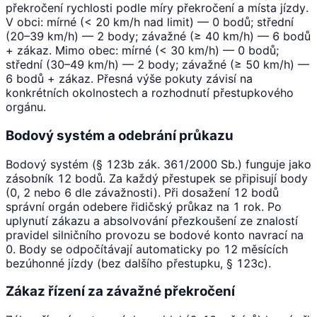
překročení rychlosti podle míry překročení a místa jízdy.
V obci: mírné (< 20 km/h nad limit) — 0 bodů; střední
(20–39 km/h) — 2 body; závažné (≥ 40 km/h) — 6 bodů
+ zákaz. Mimo obec: mírné (< 30 km/h) — 0 bodů;
střední (30–49 km/h) — 2 body; závažné (≥ 50 km/h) —
6 bodů + zákaz. Přesná výše pokuty závisí na
konkrétních okolnostech a rozhodnutí přestupkového
orgánu.
Bodový systém a odebrání průkazu
Bodový systém (§ 123b zák. 361/2000 Sb.) funguje jako
zásobník 12 bodů. Za každý přestupek se připisují body
(0, 2 nebo 6 dle závažnosti). Při dosažení 12 bodů
správní orgán odebere řidičský průkaz na 1 rok. Po
uplynutí zákazu a absolvování přezkoušení ze znalostí
pravidel silničního provozu se bodové konto navrací na
0. Body se odpočítávají automaticky po 12 měsících
bezúhonné jízdy (bez dalšího přestupku, § 123c).
Zákaz řízení za závažné překročení