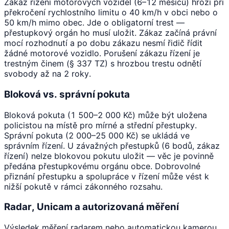
Zákaz řízení motorových vozidel (6–12 měsíců) hrozí při
překročení rychlostního limitu o 40 km/h v obci nebo o
50 km/h mimo obec. Jde o obligatorní trest —
přestupkový orgán ho musí uložit. Zákaz začíná právní
mocí rozhodnutí a po dobu zákazu nesmí řidič řídit
žádné motorové vozidlo. Porušení zákazu řízení je
trestným činem (§ 337 TZ) s hrozbou trestu odnětí
svobody až na 2 roky.
Bloková vs. správní pokuta
Bloková pokuta (1 500–2 000 Kč) může být uložena
policistou na místě pro mírné a střední přestupky.
Správní pokuta (2 000–25 000 Kč) se ukládá ve
správním řízení. U závažných přestupků (6 bodů, zákaz
řízení) nelze blokovou pokutu uložit — věc je povinně
předána přestupkovému orgánu obce. Dobrovolné
přiznání přestupku a spolupráce v řízení může vést k
nižší pokutě v rámci zákonného rozsahu.
Radar, Unicam a autorizovaná měření
Výsledek měření radarem nebo automatickou kamerou