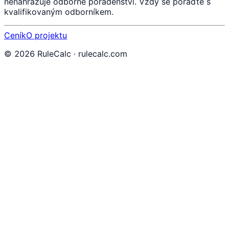
nenahrazuje odborné poradenství. Vždy se poraďte s
kvalifikovaným odborníkem.
Ceník
O projektu
©
2026
RuleCalc · rulecalc.com