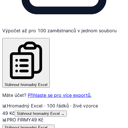
Výpočet až pro 100 zaměstnanců v jednom souboru
Stáhnout hromadný Excel
Máte účet?
Přihlaste se pro více exportů.
📊
Hromadný Excel · 100 řádků · živé vzorce
49 Kč
Stáhnout hromadný Excel
→
📊
PRO FIRMY
49 Kč
Stáhnout hromadný Excel
→