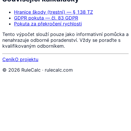
Hranice škody (trestní) — § 138 TZ
GDPR pokuta — čl. 83 GDPR
Pokuta za překročení rychlosti
Tento výpočet slouží pouze jako informativní pomůcka a
nenahrazuje odborné poradenství. Vždy se poraďte s
kvalifikovaným odborníkem.
Ceník
O projektu
©
2026
RuleCalc · rulecalc.com