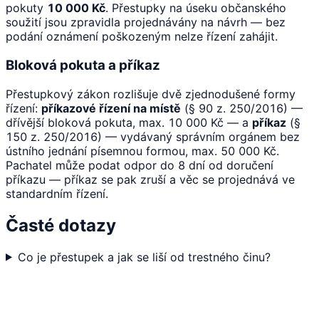
pokuty
10 000 Kč
. Přestupky na úseku občanského
soužití jsou zpravidla projednávány na návrh — bez
podání oznámení poškozeným nelze řízení zahájit.
Bloková pokuta a příkaz
Přestupkový zákon rozlišuje dvě zjednodušené formy
řízení:
příkazové řízení na místě
(§ 90 z. 250/2016) —
dřívější bloková pokuta, max. 10 000 Kč — a
příkaz
(§
150 z. 250/2016) — vydávaný správním orgánem bez
ústního jednání písemnou formou, max. 50 000 Kč.
Pachatel může podat odpor do 8 dní od doručení
příkazu — příkaz se pak zruší a věc se projednává ve
standardním řízení.
Časté dotazy
Co je přestupek a jak se liší od trestného činu?