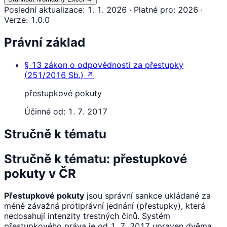
Poslední aktualizace
:
1. 1. 2026
·
Platné pro
:
2026
·
Verze
:
1.0.0
Právní základ
§ 13
zákon o odpovědnosti za přestupky
(
251/2016 Sb.
)
↗
přestupkové pokuty
Účinné od:
1. 7. 2017
Stručně k tématu
Stručně k tématu: přestupkové
pokuty v ČR
Přestupkové pokuty
jsou správní sankce ukládané za
méně závažná protiprávní jednání (přestupky), která
nedosahují intenzity trestných činů. Systém
přestupkového práva je od 1. 7. 2017 upraven dvěma