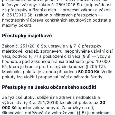
klíčovými zákony: zákon č. 250/2016 Sb. (odpovědnost
za přestupky a řízení o nich — procesní zákon) a zákon
č. 251/2016 Sb. (zákon o některých přestupcích —
hmotněprávní úprava konkrétních skutkových podstat s
maximy pokut).
Přestupky majetkové
Zákon č. 251/2016 Sb. upravuje v § 7–8 přestupky
majetkové: krádež, zpronevěru, neoprávněné užívání cizí
věci, podvod (§ 7) a poškození cizí věci (§ 8) — vždy s
hodnotou pod zákonnou hranicí trestnosti (pod 10 000
Kč, která je hranicí pro trestný čin krádeže § 205 TZ).
Maximální pokuta je v obou případech
50 000 Kč
. Vedle
pokuty lze uložit i propadnutí věci a náhradu škody.
Přestupky na úseku občanského soužití
Za fyzické útoky, ublížení na zdraví z nedbalosti a
výtržnictví (§ 4 z. 251/2016) lze uložit pokutu až
20
000 Kč
a/nebo zákaz pobytu. Za urážky na cti,
šikanování, obtěžování a vyhrožování (§ 5) je maximum