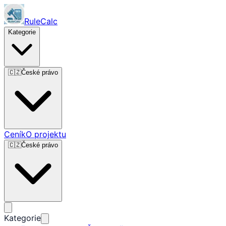
RuleCalc
Kategorie
🇨🇿
České právo
Ceník
O projektu
🇨🇿
České právo
Kategorie