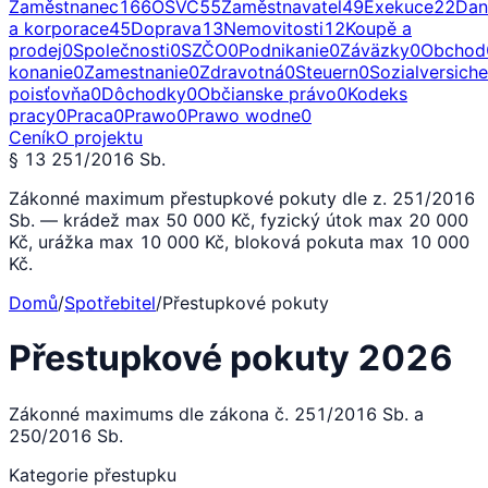
Zaměstnanec
166
OSVČ
55
Zaměstnavatel
49
Exekuce
22
Dan
a korporace
45
Doprava
13
Nemovitosti
12
Koupě a
prodej
0
Společnosti
0
SZČO
0
Podnikanie
0
Záväzky
0
Obchod
konanie
0
Zamestnanie
0
Zdravotná
0
Steuern
0
Sozialversich
poisťovňa
0
Dôchodky
0
Občianske právo
0
Kodeks
pracy
0
Praca
0
Prawo
0
Prawo wodne
0
Ceník
O projektu
§ 13 251/2016 Sb.
Zákonné maximum přestupkové pokuty dle z. 251/2016
Sb. — krádež max 50 000 Kč, fyzický útok max 20 000
Kč, urážka max 10 000 Kč, bloková pokuta max 10 000
Kč.
Domů
/
Spotřebitel
/
Přestupkové pokuty
Přestupkové pokuty 2026
Zákonné maximums dle zákona č. 251/2016 Sb. a
250/2016 Sb.
Kategorie přestupku