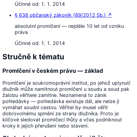
Účinné od:
1. 1. 2014
§ 638
občanský zákoník
(
89/2012 Sb.
)
↗
absolutní promlčení — nejdéle 10 let od vzniku
práva
Účinné od:
1. 1. 2014
Stručně k tématu
Promlčení v českém právu — základ
Promlčení je soukromoprávní institut, po jehož uplynutí
dlužník může namítnout promlčení u soudu a soud pak
žalobu věřitele zamítne. Neznamená to zánik
pohledávky — pohledávka existuje dál, ale nelze ji
vymáhat soudní cestou. Věřitel by musel věřit
dobrovolnému splnění ze strany dlužníka. Proto je
klíčové sledovat promlčecí lhůty a včas podniknout
kroky k jejich přerušení nebo stavení.