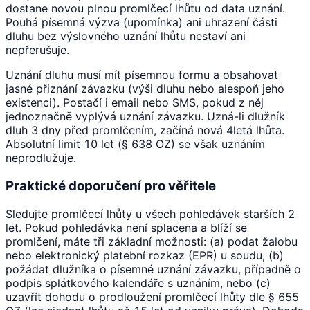
dostane novou plnou promlčecí lhůtu od data uznání.
Pouhá písemná výzva (upomínka) ani uhrazení části
dluhu bez výslovného uznání lhůtu nestaví ani
nepřerušuje.
Uznání dluhu musí mít písemnou formu a obsahovat
jasné přiznání závazku (výši dluhu nebo alespoň jeho
existenci). Postačí i email nebo SMS, pokud z něj
jednoznačně vyplývá uznání závazku. Uzná-li dlužník
dluh 3 dny před promlčením, začíná nová 4letá lhůta.
Absolutní limit 10 let (§ 638 OZ) se však uznáním
neprodlužuje.
Praktické doporučení pro věřitele
Sledujte promlčecí lhůty u všech pohledávek starších 2
let. Pokud pohledávka není splacena a blíží se
promlčení, máte tři základní možnosti: (a) podat žalobu
nebo elektronický platební rozkaz (EPR) u soudu, (b)
požádat dlužníka o písemné uznání závazku, případně o
podpis splátkového kalendáře s uznáním, nebo (c)
uzavřít dohodu o prodloužení promlčecí lhůty dle § 655