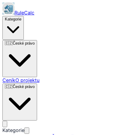
RuleCalc
Kategorie
🇨🇿
České právo
Ceník
O projektu
🇨🇿
České právo
Kategorie