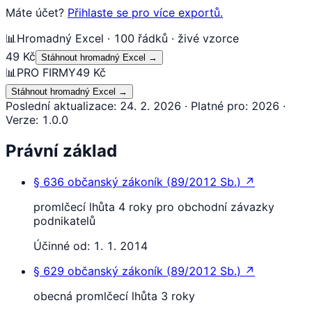
Máte účet?
Přihlaste se pro více exportů.
📊
Hromadný Excel · 100 řádků · živé vzorce
49 Kč
Stáhnout hromadný Excel
→
📊
PRO FIRMY
49 Kč
Stáhnout hromadný Excel
→
Poslední aktualizace
:
24. 2. 2026
·
Platné pro
:
2026
·
Verze
:
1.0.0
Právní základ
§ 636
občanský zákoník
(
89/2012 Sb.
)
↗
promlčecí lhůta 4 roky pro obchodní závazky
podnikatelů
Účinné od:
1. 1. 2014
§ 629
občanský zákoník
(
89/2012 Sb.
)
↗
obecná promlčecí lhůta 3 roky