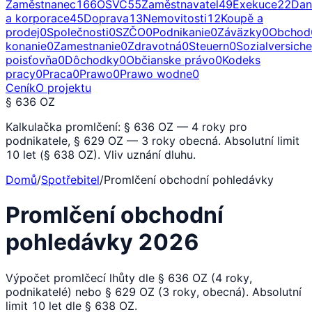
Zaměstnanec
166
OSVČ
55
Zaměstnavatel
49
Exekuce
22
Dan
a korporace
45
Doprava
13
Nemovitosti
12
Koupě a
prodej
0
Společnosti
0
SZČO
0
Podnikanie
0
Záväzky
0
Obchod
konanie
0
Zamestnanie
0
Zdravotná
0
Steuern
0
Sozialversich
poisťovňa
0
Dôchodky
0
Občianske právo
0
Kodeks
pracy
0
Praca
0
Prawo
0
Prawo wodne
0
Ceník
O projektu
§ 636 OZ
Kalkulačka promlčení: § 636 OZ — 4 roky pro
podnikatele, § 629 OZ — 3 roky obecná. Absolutní limit
10 let (§ 638 OZ). Vliv uznání dluhu.
Domů
/
Spotřebitel
/
Promlčení obchodní pohledávky
Promlčení obchodní
pohledávky 2026
Výpočet promlčecí lhůty dle § 636 OZ (4 roky,
podnikatelé) nebo § 629 OZ (3 roky, obecná). Absolutní
limit 10 let dle § 638 OZ.