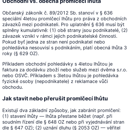
Obchodní vs. obecná promlčecí lhůta
Občanský zákoník č. 89/2012 Sb. stanoví v § 636
speciální 4letou promlčecí lhůtu pro práva z obchodních
závazků mezi podnikateli. Pro uplatnění § 636 musí být
splněny kumulativně: (1) obě strany jsou podnikatelé, (2)
závazek vznikl v rámci jejich podnikatelské činnosti.
Pokud byť jedna ze stran není podnikatel nebo
pohledávka nesouvisí s podnikáním, platí obecná lhůta 3
roky (§ 629 OZ).
Příkladem obchodní pohledávky s 4letou lhůtou je
faktura za dodávku zboží nebo služeb mezi dvěma s.r.o.
nebo OSVČ. Příkladem s 3letou lhůtou je pohledávka
fyzické osoby (nepodnikatele) z reklamace vůči
obchodu.
Jak stavit nebo přerušit promlčecí lhůtu
Existují dva základní způsoby, jak zabránit promlčení:
(1) stavení lhůty — lhůta přestane běžet (např. při
soudním řízení dle § 648 OZ nebo při vyjednávání stran
dle § 647 OZ); (2) uznání dluhu (§ 2053 OZ) — věřitel