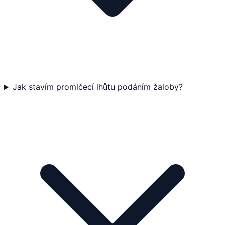
Jak stavím promlčecí lhůtu podáním žaloby?