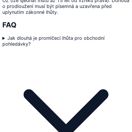
OZ (lze sjednat lhůtu až 15 let od vzniku práva). Dohoda
o prodloužení musí být písemná a uzavřena před
uplynutím zákonné lhůty.
FAQ
Jak dlouhá je promlčecí lhůta pro obchodní
pohledávky?