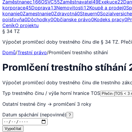
Zaměstnanec
166
OSVČ
55
Zaměstnavatel
49
Exekuce
22
Dan
korporace
45
Doprava
13
Nemovitosti
12
Koupě a prodej
0
Sp
konanie
0
Zamestnanie
0
Zdravotná
0
Steuern
0
Sozialversich
poisťovňa
0
Dôchodky
0
Občianske právo
0
Kodeks pracy
0
P
Ceník
O projektu
§ 34 TZ
Výpočet promlčecí doby trestného činu dle § 34 TZ. Přečin 
Domů
/
Trestní právo
/
Promlčení trestního stíhání
Promlčení trestního stíhání
Výpočet promlčecí doby trestného činu dle trestního zák
Typ trestného činu / výše horní hranice TOS
Ostatní trestné činy → promlčení 3 roky
Datum spáchání (nepovinné)
?
Vypočítat