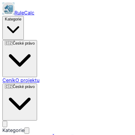
RuleCalc
Kategorie
🇨🇿
České právo
Ceník
O projektu
🇨🇿
České právo
Kategorie