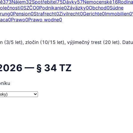
ě
373
Nájem
32
Spotřebitel
75
Dávky
57
Nemocenské
16
Rodin
olečnosti
0
SZČO
0
Podnikanie
0
Záväzky
0
Obchod
0
Súdne
erung
0
Pension
0
Strafrecht
0
Zivilrecht
0
Gerichte
0
Immobilien
0
raca
0
Prawo
0
Prawo wodne
0
(3/5 let), zločin (10/15 let), výjimečný trest (20 let). Dat
 2026 — § 34 TZ
oníku