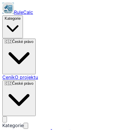
RuleCalc
Kategorie
🇨🇿
České právo
Ceník
O projektu
🇨🇿
České právo
Kategorie