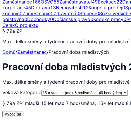
Zaměstnanec
166
OSVČ
55
Zaměstnavatel
49
Exekuce
22
Dan
korporace
45
Doprava
13
Nemovitosti
12
Koupě a prodej
0
Sp
konanie
0
Zamestnanie
0
Zdravotná
0
Steuern
0
Sozialversich
poisťovňa
0
Dôchodky
0
Občianske právo
0
Kodeks pracy
0
P
Ceník
O projektu
§ 79a ZP
Max. délka směny a týdenní pracovní doby pro mladistvé:
Domů
/
Zaměstnanec
/
Pracovní doba mladistvých
Pracovní doba mladistvých
Max. délka směny a týdenní pracovní doby pro mladistv
Věková kategorie
§ 79a ZP: mladší 15 let max 7 hod/směna, 15+ let max 8
Vypočítat