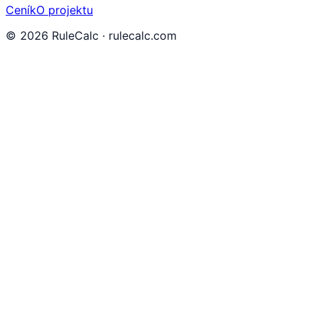
Ceník
O projektu
©
2026
RuleCalc · rulecalc.com