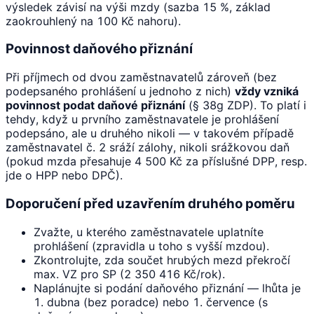
výsledek závisí na výši mzdy (sazba 15 %, základ
zaokrouhlený na 100 Kč nahoru).
Povinnost daňového přiznání
Při příjmech od dvou zaměstnavatelů zároveň (bez
podepsaného prohlášení u jednoho z nich)
vždy vzniká
povinnost podat daňové přiznání
(§ 38g ZDP). To platí i
tehdy, když u prvního zaměstnavatele je prohlášení
podepsáno, ale u druhého nikoli — v takovém případě
zaměstnavatel č. 2 sráží zálohy, nikoli srážkovou daň
(pokud mzda přesahuje 4 500 Kč za příslušné DPP, resp.
jde o HPP nebo DPČ).
Doporučení před uzavřením druhého poměru
Zvažte, u kterého zaměstnavatele uplatníte
prohlášení (zpravidla u toho s vyšší mzdou).
Zkontrolujte, zda součet hrubých mezd překročí
max. VZ pro SP (2 350 416 Kč/rok).
Naplánujte si podání daňového přiznání — lhůta je
1. dubna (bez poradce) nebo 1. července (s