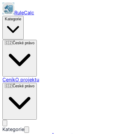
RuleCalc
Kategorie
🇨🇿
České právo
Ceník
O projektu
🇨🇿
České právo
Kategorie