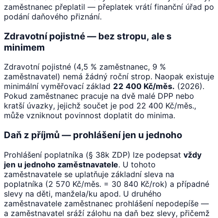
zaměstnanec přeplatil — přeplatek vrátí finanční úřad po
podání daňového přiznání.
Zdravotní pojistné — bez stropu, ale s
minimem
Zdravotní pojistné (4,5 % zaměstnanec, 9 %
zaměstnavatel) nemá žádný roční strop. Naopak existuje
minimální vyměřovací základ
22 400 Kč/měs.
(2026).
Pokud zaměstnanec pracuje na dvě malé DPP nebo
kratší úvazky, jejichž součet je pod 22 400 Kč/měs.,
může vzniknout povinnost doplatit do minima.
Daň z příjmů — prohlášení jen u jednoho
Prohlášení poplatníka (§ 38k ZDP) lze podepsat
vždy
jen u jednoho zaměstnavatele
. U tohoto
zaměstnavatele se uplatňuje základní sleva na
poplatníka (2 570 Kč/měs. = 30 840 Kč/rok) a případné
slevy na děti, manžela/ku apod. U druhého
zaměstnavatele zaměstnanec prohlášení nepodepíše —
a zaměstnavatel sráží zálohu na daň bez slevy, přičemž