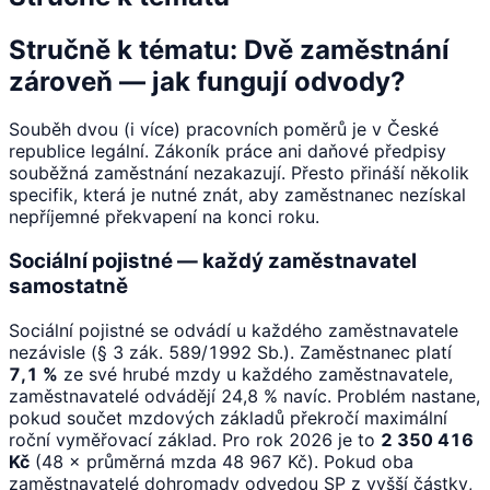
Stručně k tématu: Dvě zaměstnání
zároveň — jak fungují odvody?
Souběh dvou (i více) pracovních poměrů je v České
republice legální. Zákoník práce ani daňové předpisy
souběžná zaměstnání nezakazují. Přesto přináší několik
specifik, která je nutné znát, aby zaměstnanec nezískal
nepříjemné překvapení na konci roku.
Sociální pojistné — každý zaměstnavatel
samostatně
Sociální pojistné se odvádí u každého zaměstnavatele
nezávisle (§ 3 zák. 589/1992 Sb.). Zaměstnanec platí
7,1 %
ze své hrubé mzdy u každého zaměstnavatele,
zaměstnavatelé odvádějí 24,8 % navíc. Problém nastane,
pokud součet mzdových základů překročí maximální
roční vyměřovací základ. Pro rok 2026 je to
2 350 416
Kč
(48 × průměrná mzda 48 967 Kč). Pokud oba
zaměstnavatelé dohromady odvedou SP z vyšší částky,