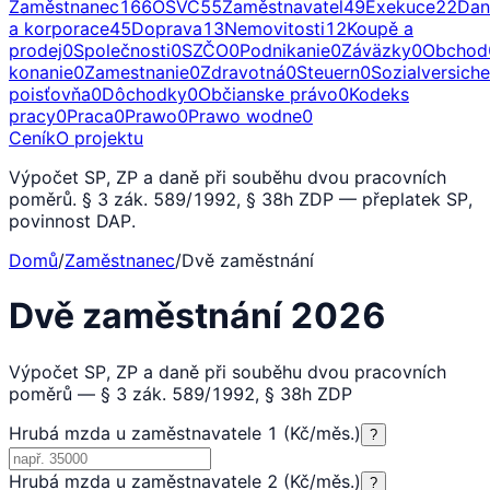
Zaměstnanec
166
OSVČ
55
Zaměstnavatel
49
Exekuce
22
Dan
a korporace
45
Doprava
13
Nemovitosti
12
Koupě a
prodej
0
Společnosti
0
SZČO
0
Podnikanie
0
Záväzky
0
Obchod
konanie
0
Zamestnanie
0
Zdravotná
0
Steuern
0
Sozialversich
poisťovňa
0
Dôchodky
0
Občianske právo
0
Kodeks
pracy
0
Praca
0
Prawo
0
Prawo wodne
0
Ceník
O projektu
Výpočet SP, ZP a daně při souběhu dvou pracovních
poměrů. § 3 zák. 589/1992, § 38h ZDP — přeplatek SP,
povinnost DAP.
Domů
/
Zaměstnanec
/
Dvě zaměstnání
Dvě zaměstnání 2026
Výpočet SP, ZP a daně při souběhu dvou pracovních
poměrů — § 3 zák. 589/1992, § 38h ZDP
Hrubá mzda u zaměstnavatele 1 (Kč/měs.)
?
Hrubá mzda u zaměstnavatele 2 (Kč/měs.)
?