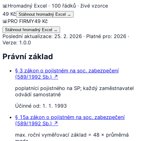
📊
Hromadný Excel · 100 řádků · živé vzorce
49 Kč
Stáhnout hromadný Excel
→
📊
PRO FIRMY
49 Kč
Stáhnout hromadný Excel
→
Poslední aktualizace
:
25. 2. 2026
·
Platné pro
:
2026
·
Verze
:
1.0.0
Právní základ
§ 3
zákon o pojistném na soc. zabezpečení
(
589/1992 Sb.
)
↗
poplatníci pojistného na SP; každý zaměstnavatel
odvádí samostatně
Účinné od:
1. 1. 1993
§ 15a
zákon o pojistném na soc. zabezpečení
(
589/1992 Sb.
)
↗
max. roční vyměřovací základ = 48 × průměrná
mzda