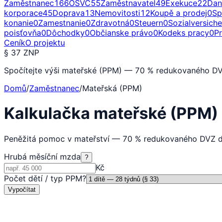
Zaměstnanec
166
OSVČ
55
Zaměstnavatel
49
Exekuce
22
Dan
korporace
45
Doprava
13
Nemovitosti
12
Koupě a prodej
0
Sp
konanie
0
Zamestnanie
0
Zdravotná
0
Steuern
0
Sozialversich
poisťovňa
0
Dôchodky
0
Občianske právo
0
Kodeks pracy
0
P
Ceník
O projektu
§ 37 ZNP
Spočítejte výši mateřské (PPM) — 70 % redukovaného DV
Domů
/
Zaměstnanec
/
Mateřská (PPM)
Kalkulačka mateřské (PPM)
Peněžitá pomoc v mateřství — 70 % redukovaného DVZ d
Hrubá měsíční mzda
?
Kč
Počet dětí / typ PPM
?
Vypočítat