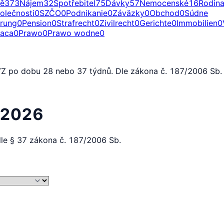
ě
373
Nájem
32
Spotřebitel
75
Dávky
57
Nemocenské
16
Rodin
olečnosti
0
SZČO
0
Podnikanie
0
Záväzky
0
Obchod
0
Súdne
erung
0
Pension
0
Strafrecht
0
Zivilrecht
0
Gerichte
0
Immobilien
0
raca
0
Prawo
0
Prawo wodne
0
Z po dobu 28 nebo 37 týdnů. Dle zákona č. 187/2006 Sb. 
 2026
le § 37 zákona č. 187/2006 Sb.