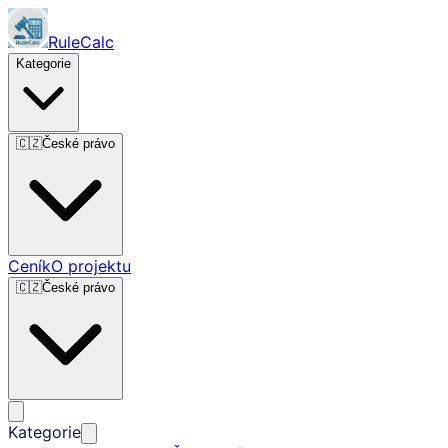
RuleCalc
Kategorie
🇨🇿
České právo
Ceník
O projektu
🇨🇿
České právo
Kategorie