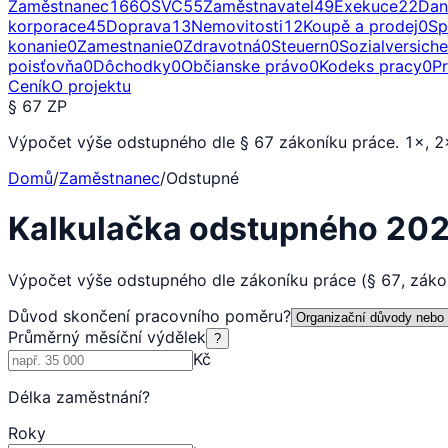
Zaměstnanec
166
OSVČ
55
Zaměstnavatel
49
Exekuce
22
Dan
korporace
45
Doprava
13
Nemovitosti
12
Koupě a prodej
0
Sp
konanie
0
Zamestnanie
0
Zdravotná
0
Steuern
0
Sozialversich
poisťovňa
0
Dôchodky
0
Občianske právo
0
Kodeks pracy
0
P
Ceník
O projektu
§ 67 ZP
Výpočet výše odstupného dle § 67 zákoníku práce. 1×, 2×
Domů
/
Zaměstnanec
/
Odstupné
Kalkulačka odstupného 20
Výpočet výše odstupného dle zákoníku práce (§ 67, zákon 
Důvod skončení pracovního poměru
?
Průměrný měsíční výdělek
?
Kč
Délka zaměstnání
?
Roky