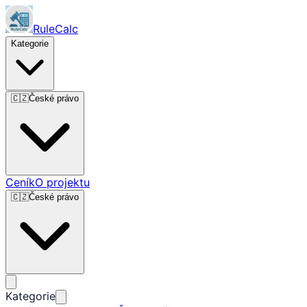
RuleCalc
Kategorie
🇨🇿
České právo
Ceník
O projektu
🇨🇿
České právo
Kategorie