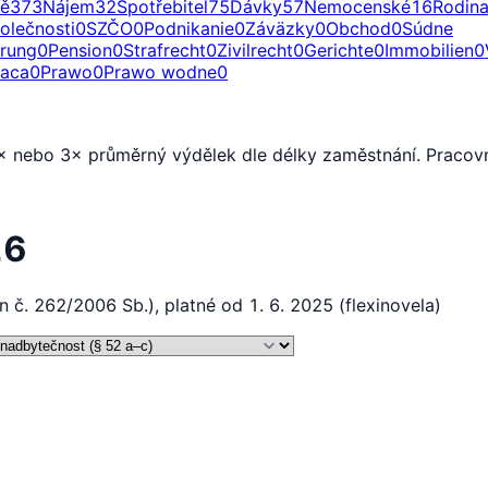
ě
373
Nájem
32
Spotřebitel
75
Dávky
57
Nemocenské
16
Rodin
olečnosti
0
SZČO
0
Podnikanie
0
Záväzky
0
Obchod
0
Súdne
erung
0
Pension
0
Strafrecht
0
Zivilrecht
0
Gerichte
0
Immobilien
0
raca
0
Prawo
0
Prawo wodne
0
 nebo 3× průměrný výdělek dle délky zaměstnání. Pracovní
26
č. 262/2006 Sb.), platné od 1. 6. 2025 (flexinovela)