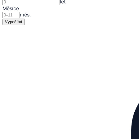
let
Měsíce
měs.
Vypočítat