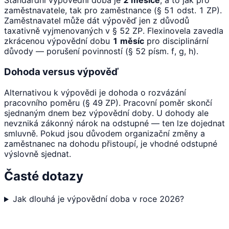
Standardní výpovědní doba je
2 měsíce
, a to jak pro
zaměstnavatele, tak pro zaměstnance (§ 51 odst. 1 ZP).
Zaměstnavatel může dát výpověď jen z důvodů
taxativně vyjmenovaných v § 52 ZP. Flexinovela zavedla
zkrácenou výpovědní dobu
1 měsíc
pro disciplinární
důvody — porušení povinností (§ 52 písm. f, g, h).
Dohoda versus výpověď
Alternativou k výpovědi je dohoda o rozvázání
pracovního poměru (§ 49 ZP). Pracovní poměr skončí
sjednaným dnem bez výpovědní doby. U dohody ale
nevzniká zákonný nárok na odstupné — ten lze dojednat
smluvně. Pokud jsou důvodem organizační změny a
zaměstnanec na dohodu přistoupí, je vhodné odstupné
výslovně sjednat.
Časté dotazy
Jak dlouhá je výpovědní doba v roce 2026?