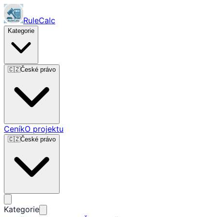
RuleCalc
Kategorie
🇨🇿
České právo
Ceník
O projektu
🇨🇿
České právo
Kategorie