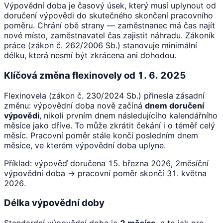
Výpovědní doba je časový úsek, který musí uplynout od
doručení výpovědi do skutečného skončení pracovního
poměru. Chrání obě strany — zaměstnanec má čas najít
nové místo, zaměstnavatel čas zajistit náhradu. Zákoník
práce (zákon č. 262/2006 Sb.) stanovuje minimální
délku, která nesmí být zkrácena ani dohodou.
Klíčová změna flexinovely od 1. 6. 2025
Flexinovela (zákon č. 230/2024 Sb.) přinesla zásadní
změnu: výpovědní doba nově začíná
dnem doručení
výpovědi
, nikoli prvním dnem následujícího kalendářního
měsíce jako dříve. To může zkrátit čekání i o téměř celý
měsíc. Pracovní poměr stále končí posledním dnem
měsíce, ve kterém výpovědní doba uplyne.
Příklad: výpověď doručena 15. března 2026, 2měsíční
výpovědní doba → pracovní poměr skončí 31. května
2026.
Délka výpovědní doby