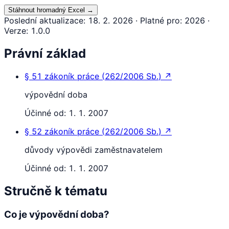
Stáhnout hromadný Excel
→
Poslední aktualizace
:
18. 2. 2026
·
Platné pro
:
2026
·
Verze
:
1.0.0
Právní základ
§ 51
zákoník práce
(
262/2006 Sb.
)
↗
výpovědní doba
Účinné od:
1. 1. 2007
§ 52
zákoník práce
(
262/2006 Sb.
)
↗
důvody výpovědi zaměstnavatelem
Účinné od:
1. 1. 2007
Stručně k tématu
Co je výpovědní doba?