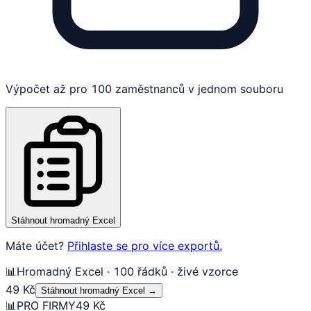
Výpočet až pro 100 zaměstnanců v jednom souboru
Stáhnout hromadný Excel
Máte účet?
Přihlaste se pro více exportů.
📊
Hromadný Excel · 100 řádků · živé vzorce
49 Kč
Stáhnout hromadný Excel
→
📊
PRO FIRMY
49 Kč