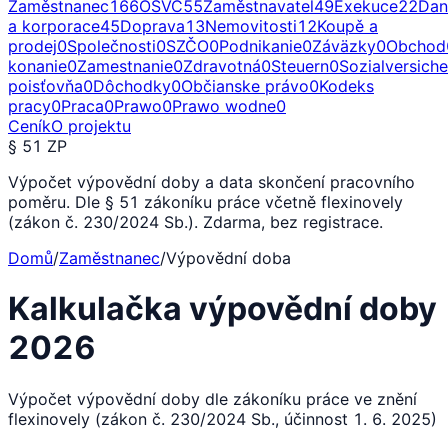
Zaměstnanec
166
OSVČ
55
Zaměstnavatel
49
Exekuce
22
Dan
a korporace
45
Doprava
13
Nemovitosti
12
Koupě a
prodej
0
Společnosti
0
SZČO
0
Podnikanie
0
Záväzky
0
Obchod
konanie
0
Zamestnanie
0
Zdravotná
0
Steuern
0
Sozialversich
poisťovňa
0
Dôchodky
0
Občianske právo
0
Kodeks
pracy
0
Praca
0
Prawo
0
Prawo wodne
0
Ceník
O projektu
§ 51 ZP
Výpočet výpovědní doby a data skončení pracovního
poměru. Dle § 51 zákoníku práce včetně flexinovely
(zákon č. 230/2024 Sb.). Zdarma, bez registrace.
Domů
/
Zaměstnanec
/
Výpovědní doba
Kalkulačka výpovědní doby
2026
Výpočet výpovědní doby dle zákoníku práce ve znění
flexinovely (zákon č. 230/2024 Sb., účinnost 1. 6. 2025)