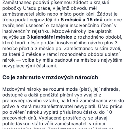
Zaměstnanec podává písemnou žádost u krajské
pobočky Úřadu práce, v jejímž obvodu měl
zaměstnavatel sídlo nebo místo podnikání. Žádost je
třeba podat nejpozději do
5 měsíců a 15 dnů
ode dne
zveřejnění usnesení o zahájení insolvenčního řízení v
insolvenčním rejstříku. Mzdové nároky lze uplatnit
nejvýše za
3 kalendářní měsíce
z rozhodného období,
které tvoří měsíc podání insolvenčního návrhu plus 3
měsíce před a 3 měsíce po. Zaměstnanec si sám zvolí,
za které 3 měsíce v rámci rozhodného období uplatní
nárok — volba by měla padnout na měsíce s nejvyššími
nevyplacenými částkami.
Co je zahrnuto v mzdových nárocích
Mzdovými nároky se rozumí mzda (plat), její náhrada,
odstupné a další peněžitá plnění vyplývající z
pracovněprávního vztahu, na která zaměstnanci vzniklo
právo a která mu zaměstnavatel nevyplatil. Úřad práce
po ověření nároku vyplatí příslušnou částku do 10
pracovních dnů. Vyplacené prostředky se stávají
pohledávkou státu vůči zaměstnavateli v rámci