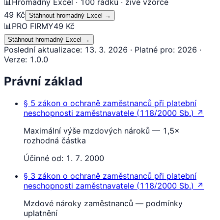
📊
Hromadný Excel · 100 řádků · živé vzorce
49 Kč
Stáhnout hromadný Excel
→
📊
PRO FIRMY
49 Kč
Stáhnout hromadný Excel
→
Poslední aktualizace
:
13. 3. 2026
·
Platné pro
:
2026
·
Verze
:
1.0.0
Právní základ
§ 5
zákon o ochraně zaměstnanců při platební
neschopnosti zaměstnavatele
(
118/2000 Sb.
)
↗
Maximální výše mzdových nároků — 1,5×
rozhodná částka
Účinné od:
1. 7. 2000
§ 3
zákon o ochraně zaměstnanců při platební
neschopnosti zaměstnavatele
(
118/2000 Sb.
)
↗
Mzdové nároky zaměstnanců — podmínky
uplatnění