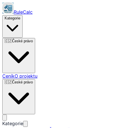
RuleCalc
Kategorie
🇨🇿
České právo
Ceník
O projektu
🇨🇿
České právo
Kategorie