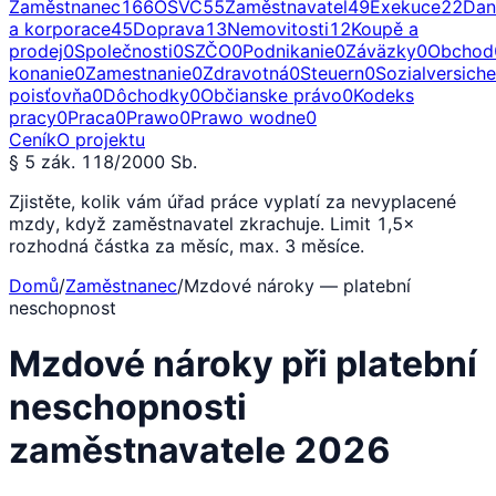
Zaměstnanec
166
OSVČ
55
Zaměstnavatel
49
Exekuce
22
Dan
a korporace
45
Doprava
13
Nemovitosti
12
Koupě a
prodej
0
Společnosti
0
SZČO
0
Podnikanie
0
Záväzky
0
Obchod
konanie
0
Zamestnanie
0
Zdravotná
0
Steuern
0
Sozialversich
poisťovňa
0
Dôchodky
0
Občianske právo
0
Kodeks
pracy
0
Praca
0
Prawo
0
Prawo wodne
0
Ceník
O projektu
§ 5 zák. 118/2000 Sb.
Zjistěte, kolik vám úřad práce vyplatí za nevyplacené
mzdy, když zaměstnavatel zkrachuje. Limit 1,5×
rozhodná částka za měsíc, max. 3 měsíce.
Domů
/
Zaměstnanec
/
Mzdové nároky — platební
neschopnost
Mzdové nároky při platební
neschopnosti
zaměstnavatele 2026