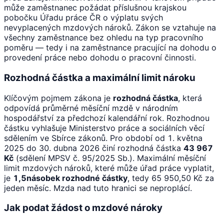
může zaměstnanec požádat příslušnou krajskou
pobočku Úřadu práce ČR o výplatu svých
nevyplacených mzdových nároků. Zákon se vztahuje na
všechny zaměstnance bez ohledu na typ pracovního
poměru — tedy i na zaměstnance pracující na dohodu o
provedení práce nebo dohodu o pracovní činnosti.
Rozhodná částka a maximální limit nároku
Klíčovým pojmem zákona je
rozhodná částka
, která
odpovídá průměrné měsíční mzdě v národním
hospodářství za předchozí kalendářní rok. Rozhodnou
částku vyhlašuje Ministerstvo práce a sociálních věcí
sdělením ve Sbírce zákonů. Pro období od 1. května
2025 do 30. dubna 2026 činí rozhodná částka
43 967
Kč
(sdělení MPSV č. 95/2025 Sb.). Maximální měsíční
limit mzdových nároků, které může úřad práce vyplatit,
je
1,5násobek rozhodné částky
, tedy 65 950,50 Kč za
jeden měsíc. Mzda nad tuto hranici se neproplácí.
Jak podat žádost o mzdové nároky