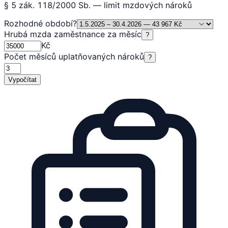
§ 5 zák. 118/2000 Sb. — limit mzdových nároků
Rozhodné období
?
Hrubá mzda zaměstnance za měsíc
?
Kč
Počet měsíců uplatňovaných nároků
?
Vypočítat