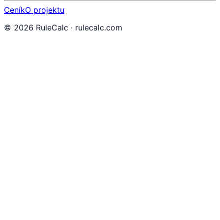
Ceník
O projektu
©
2026
RuleCalc · rulecalc.com