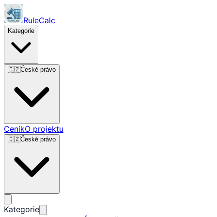
RuleCalc
Kategorie
🇨🇿
České právo
Ceník
O projektu
🇨🇿
České právo
Kategorie