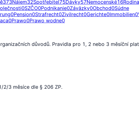
ě
373
Nájem
32
Spotřebitel
75
Dávky
57
Nemocenské
16
Rodin
olečnosti
0
SZČO
0
Podnikanie
0
Záväzky
0
Obchod
0
Súdne
erung
0
Pension
0
Strafrecht
0
Zivilrecht
0
Gerichte
0
Immobilien
0
raca
0
Prawo
0
Prawo wodne
0
rganizačních důvodů. Pravidla pro 1, 2 nebo 3 měsíční plat
/2/3 měsíce dle § 206 ZP.