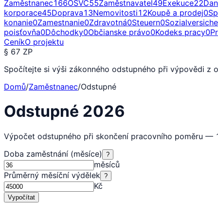
Zaměstnanec
166
OSVČ
55
Zaměstnavatel
49
Exekuce
22
Dan
korporace
45
Doprava
13
Nemovitosti
12
Koupě a prodej
0
Sp
konanie
0
Zamestnanie
0
Zdravotná
0
Steuern
0
Sozialversich
poisťovňa
0
Dôchodky
0
Občianske právo
0
Kodeks pracy
0
P
Ceník
O projektu
§ 67 ZP
Spočítejte si výši zákonného odstupného při výpovědi z o
Domů
/
Zaměstnanec
/
Odstupné
Odstupné 2026
Výpočet odstupného při skončení pracovního poměru — 1
Doba zaměstnání (měsíce)
?
měsíců
Průměrný měsíční výdělek
?
Kč
Vypočítat