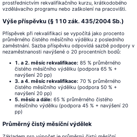
prostřednictvím rekvalifikačního kurzu, krátkodobého
vzdělávacího programu nebo zaškolení na pracovišti.
Výše příspěvku (§ 110 zák. 435/2004 Sb.)
Příspěvek při rekvalifikaci se vypočítá jako procento
průměrného čistého měsíčního výdělku z posledního
zaměstnání. Sazba příspěvku odpovídá sazbě podpory v
nezaměstnanosti navýšené o 20 procentních bodů:
1. a 2. měsíc rekvalifikace:
85 % průměrného
čistého měsíčního výdělku (podpora 65 % +
navýšení 20 pp)
3. a 4. měsíc rekvalifikace:
70 % průměrného
čistého měsíčního výdělku (podpora 50 % +
navýšení 20 pp)
5. měsíc a dále:
65 % průměrného čistého
měsíčního výdělku (podpora 45 % + navýšení 20
pp)
Průměrný čistý měsíční výdělek
Základem pro výpočet je průměrný čistý měsíční