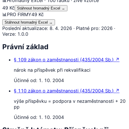
📊
Hromadný Excel · 100 řádků · živé vzorce
49 Kč
Stáhnout hromadný Excel
→
📊
PRO FIRMY
49 Kč
Stáhnout hromadný Excel
→
Poslední aktualizace
:
8. 4. 2026
·
Platné pro
:
2026
·
Verze
:
1.0.0
Právní základ
§ 109
zákon o zaměstnanosti
(
435/2004 Sb.
)
↗
nárok na příspěvek při rekvalifikaci
Účinné od:
1. 10. 2004
§ 110
zákon o zaměstnanosti
(
435/2004 Sb.
)
↗
výše příspěvku = podpora v nezaměstnanosti + 20
pp
Účinné od:
1. 10. 2004