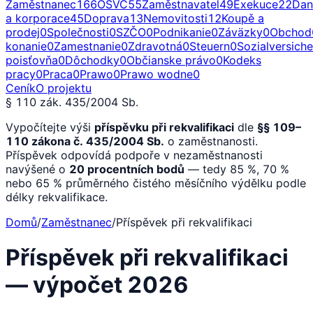
Zaměstnanec
166
OSVČ
55
Zaměstnavatel
49
Exekuce
22
Dan
a korporace
45
Doprava
13
Nemovitosti
12
Koupě a
prodej
0
Společnosti
0
SZČO
0
Podnikanie
0
Záväzky
0
Obchod
konanie
0
Zamestnanie
0
Zdravotná
0
Steuern
0
Sozialversich
poisťovňa
0
Dôchodky
0
Občianske právo
0
Kodeks
pracy
0
Praca
0
Prawo
0
Prawo wodne
0
Ceník
O projektu
§ 110 zák. 435/2004 Sb.
Vypočítejte výši
příspěvku při rekvalifikaci
dle
§§ 109–
110 zákona č. 435/2004 Sb.
o zaměstnanosti.
Příspěvek odpovídá podpoře v nezaměstnanosti
navýšené o
20 procentních bodů
— tedy 85 %, 70 %
nebo 65 % průměrného čistého měsíčního výdělku podle
délky rekvalifikace.
Domů
/
Zaměstnanec
/
Příspěvek při rekvalifikaci
Příspěvek při rekvalifikaci
— výpočet 2026