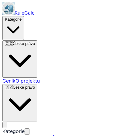
RuleCalc
Kategorie
🇨🇿
České právo
Ceník
O projektu
🇨🇿
České právo
Kategorie