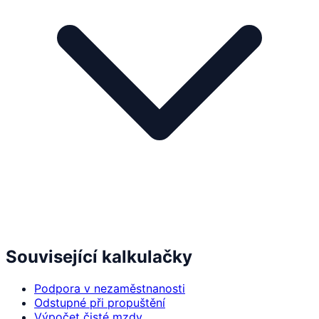
Související kalkulačky
Podpora v nezaměstnanosti
Odstupné při propuštění
Výpočet čisté mzdy