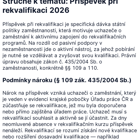
Stručně k tématu: Příspěvek při
rekvalifikaci 2026
Příspěvek při rekvalifikaci je specifická dávka státní
politiky zaměstnanosti, která motivuje uchazeče o
zaměstnání k aktivnímu zapojení do rekvalifikačních
programů. Na rozdíl od pasivní podpory v
nezaměstnanosti jde o aktivní nástroj, za jehož pobírání
je nutné se vzdělávat a zvyšovat svou kvalifikaci. Právní
úpravu obsahuje zákon č. 435/2004 Sb. o
zaměstnanosti, konkrétně §§ 109 a 110.
Podmínky nároku (§ 109 zák. 435/2004 Sb.)
Nárok na příspěvek vzniká uchazeči o zaměstnání, který
je veden v evidenci krajské pobočky Úřadu práce ČR a
zúčastňuje se rekvalifikace, jež mu byla doporučena
nebo přímo zajištěna úřadem práce. Uchazeč musí s
rekvalifikací souhlasit a aktivně se jí účastnit. Za dny
neomluvené absence v rekvalifikačním kurzu příspěvek
nenáleží. Rekvalifikací se rozumí získání nové kvalifikace
nebo rozšíření dosavadní kvalifikace — například