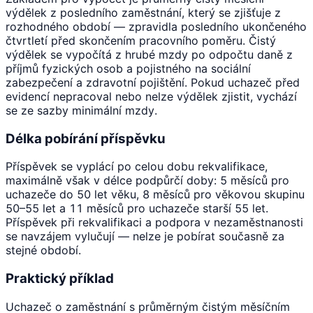
výdělek z posledního zaměstnání, který se zjišťuje z
rozhodného období — zpravidla posledního ukončeného
čtvrtletí před skončením pracovního poměru. Čistý
výdělek se vypočítá z hrubé mzdy po odpočtu daně z
příjmů fyzických osob a pojistného na sociální
zabezpečení a zdravotní pojištění. Pokud uchazeč před
evidencí nepracoval nebo nelze výdělek zjistit, vychází
se ze sazby minimální mzdy.
Délka pobírání příspěvku
Příspěvek se vyplácí po celou dobu rekvalifikace,
maximálně však v délce podpůrčí doby: 5 měsíců pro
uchazeče do 50 let věku, 8 měsíců pro věkovou skupinu
50–55 let a 11 měsíců pro uchazeče starší 55 let.
Příspěvek při rekvalifikaci a podpora v nezaměstnanosti
se navzájem vylučují — nelze je pobírat současně za
stejné období.
Praktický příklad
Uchazeč o zaměstnání s průměrným čistým měsíčním