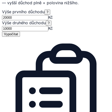
— vyšší důchod plně + polovina nižšího.
Výše prvního důchodu
?
Kč
Výše druhého důchodu
?
Kč
Vypočítat