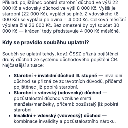
Příklad: pojištěnec pobírá starobní důchod ve výši 22
000 Kč a vdovský důchod ve výši 8 000 Kč. Vyšší je
starobní (22 000 Kč), vyplácí se plně. Z vdovského (8
000 Kč) se vyplácí polovina = 4 000 Kč. Celková měsíční
výplata činí 26 000 Kč. Bez omezení by byl součet 30
000 Kč — krácení tedy představuje 4 000 Kč měsíčně.
Kdy se pravidlo souběhu uplatní?
Souběh se uplatní tehdy, když ČSSZ přizná pojištěnci
druhý důchod ze systému důchodového pojištění ČR.
Nejčastější situace:
Starobní + invalidní důchod III. stupně
— invalidní
důchod se přizná ze zdravotních důvodů, přičemž
pojištěnec již pobírá starobní.
Starobní + vdovský (vdovecký) důchod
—
pozůstalostní důchod vznikne smrtí
manžela/manželky, přičemž pozůstalý již pobírá
starobní.
Invalidní + vdovský (vdovecký) důchod
—
kombinace invalidity a pozůstalostního nároku.