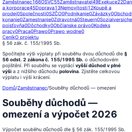
Zaměstnanec
166
OSVČ
55
Zaměstnavatel
49
Exekuce
22
Dan
a korporace
45
Doprava
13
Nemovitosti
12
Koupě a
prodej
0
Společnosti
0
SZČO
0
Podnikanie
0
Záväzky
0
Obchod
konanie
0
Zamestnanie
0
Zdravotná
0
Steuern
0
Sozialversich
poisťovňa
0
Dôchodky
0
Občianske právo
0
Kodeks
pracy
0
Praca
0
Prawo
0
Prawo wodne
0
Ceník
O projektu
§ 56 zák. č. 155/1995 Sb.
Spočítejte výši výplaty při souběhu dvou důchodů dle
§
56 odst. 2 zákona č. 155/1995 Sb.
o důchodovém
pojištění. Při souběhu se vyplácí
vyšší důchod v plné
výši
a z nižšího důchodu
polovina
. Zjistěte celkovou
výplatu i výši krácení.
Domů
/
Zaměstnanec
/
Souběhy důchodů — omezení
Souběhy důchodů —
omezení a výpočet 2026
Výpočet souběhu důchodů dle § 56 zák. 155/1995 Sb.