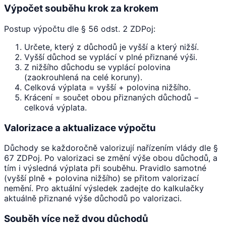
Výpočet souběhu krok za krokem
Postup výpočtu dle § 56 odst. 2 ZDPoj:
Určete, který z důchodů je vyšší a který nižší.
Vyšší důchod se vyplácí v plné přiznané výši.
Z nižšího důchodu se vyplácí polovina
(zaokrouhlená na celé koruny).
Celková výplata = vyšší + polovina nižšího.
Krácení = součet obou přiznaných důchodů −
celková výplata.
Valorizace a aktualizace výpočtu
Důchody se každoročně valorizují nařízením vlády dle §
67 ZDPoj. Po valorizaci se změní výše obou důchodů, a
tím i výsledná výplata při souběhu. Pravidlo samotné
(vyšší plně + polovina nižšího) se přitom valorizací
nemění. Pro aktuální výsledek zadejte do kalkulačky
aktuálně přiznané výše důchodů po valorizaci.
Souběh více než dvou důchodů