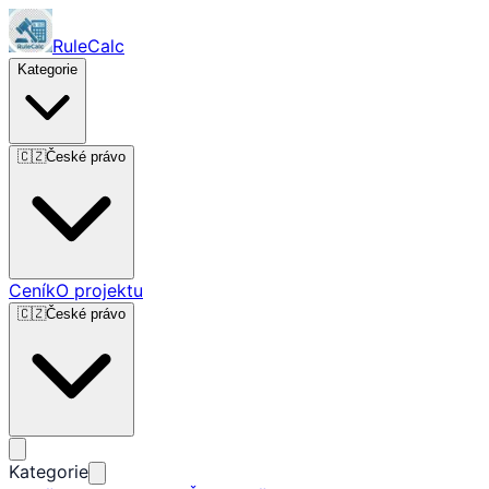
RuleCalc
Kategorie
🇨🇿
České právo
Ceník
O projektu
🇨🇿
České právo
Kategorie