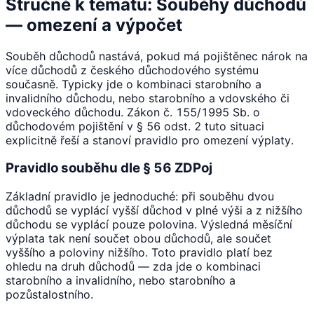
Stručně k tématu: Souběhy důchodů
— omezení a výpočet
Souběh důchodů nastává, pokud má pojištěnec nárok na
více důchodů z českého důchodového systému
současně. Typicky jde o kombinaci starobního a
invalidního důchodu, nebo starobního a vdovského či
vdoveckého důchodu. Zákon č. 155/1995 Sb. o
důchodovém pojištění v § 56 odst. 2 tuto situaci
explicitně řeší a stanoví pravidlo pro omezení výplaty.
Pravidlo souběhu dle § 56 ZDPoj
Základní pravidlo je jednoduché: při souběhu dvou
důchodů se vyplácí vyšší důchod v plné výši a z nižšího
důchodu se vyplácí pouze polovina. Výsledná měsíční
výplata tak není součet obou důchodů, ale součet
vyššího a poloviny nižšího. Toto pravidlo platí bez
ohledu na druh důchodů — zda jde o kombinaci
starobního a invalidního, nebo starobního a
pozůstalostního.