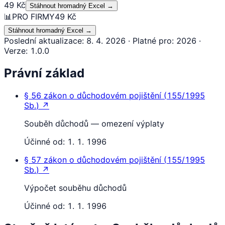
49 Kč
Stáhnout hromadný Excel
→
📊
PRO FIRMY
49 Kč
Stáhnout hromadný Excel
→
Poslední aktualizace
:
8. 4. 2026
·
Platné pro
:
2026
·
Verze
:
1.0.0
Právní základ
§ 56
zákon o důchodovém pojištění
(
155/1995
Sb.
)
↗
Souběh důchodů — omezení výplaty
Účinné od:
1. 1. 1996
§ 57
zákon o důchodovém pojištění
(
155/1995
Sb.
)
↗
Výpočet souběhu důchodů
Účinné od:
1. 1. 1996