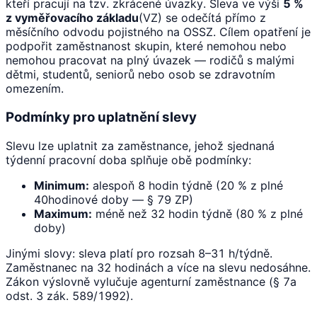
kteří pracují na tzv. zkrácené úvazky. Sleva ve výši
5 %
z vyměřovacího základu
(VZ) se odečítá přímo z
měsíčního odvodu pojistného na OSSZ. Cílem opatření je
podpořit zaměstnanost skupin, které nemohou nebo
nemohou pracovat na plný úvazek — rodičů s malými
dětmi, studentů, seniorů nebo osob se zdravotním
omezením.
Podmínky pro uplatnění slevy
Slevu lze uplatnit za zaměstnance, jehož sjednaná
týdenní pracovní doba splňuje obě podmínky:
Minimum:
alespoň 8 hodin týdně (20 % z plné
40hodinové doby — § 79 ZP)
Maximum:
méně než 32 hodin týdně (80 % z plné
doby)
Jinými slovy: sleva platí pro rozsah 8–31 h/týdně.
Zaměstnanec na 32 hodinách a více na slevu nedosáhne.
Zákon výslovně vylučuje agenturní zaměstnance (§ 7a
odst. 3 zák. 589/1992).