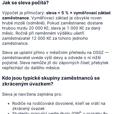
Jak se sleva počítá?
Výpočet je přímočarý:
sleva = 5 % × vyměřovací základ
zaměstnance
. Vyměřovací základ je obvykle roven
hrubé mzdě (odměně). Pokud zaměstnanec dostane
hrubou mzdu 20 000 Kč, sleva je 1 000 Kč za daný
měsíc. Ročně při neměnném výdělku ušetří
zaměstnavatel 12 000 Kč za tohoto jednoho
zaměstnance.
Sleva se uplatní přímo v měsíčním přehledu na OSSZ —
zaměstnavatel uvede výši slevy a odvede o ni nižší
pojistné. Sleva nemůže jít do záporných čísel; přebytek
nepřechází do dalšího měsíce.
Kdo jsou typické skupiny zaměstnanců se
zkráceným úvazkem?
Sleva je navržena zejména pro:
Rodiče na rodičovské dovolené, kteří se vrátí na
zkrácený úvazek
Studenty pracující vedle školy (DPČ v rozsahu 8–