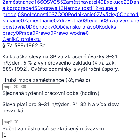
Zaměstnanec
166
OSVČ
55
Zaměstnavatel
49
Exekuce
22
Dan
a korporace
45
Doprava
13
Nemovitosti
12
Koupě a
prodej
0
Společnosti
0
SZČO
0
Podnikanie
0
Záväzky
0
Obchod
konanie
0
Zamestnanie
0
Zdravotná
0
Steuern
0
Sozialversich
poisťovňa
0
Dôchodky
0
Občianske právo
0
Kodeks
pracy
0
Praca
0
Prawo
0
Prawo wodne
0
Ceník
O projektu
§ 7a 589/1992 Sb.
Kalkulačka slevy na SP za zkrácené úvazky 8–31
h/týden. 5 % z vyměřovacího základu (§ 7a zák.
589/1992). Ověřte podmínky a výši roční úspory.
Hrubá mzda zaměstnance (Kč/měsíc)
Sjednaná týdenní pracovní doba (hodiny)
Sleva platí pro 8–31 h/týden. Při 32 h a více sleva
nevzniká.
Počet zaměstnanců se zkráceným úvazkem