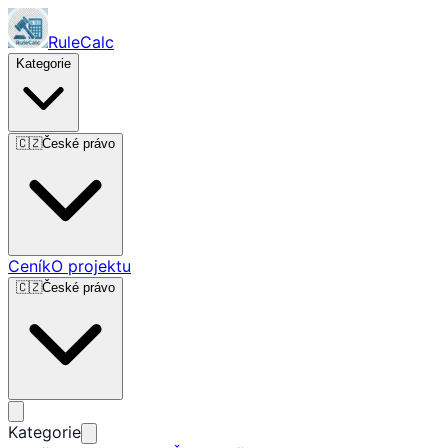
RuleCalc
Kategorie
🇨🇿
České právo
Ceník
O projektu
🇨🇿
České právo
Kategorie