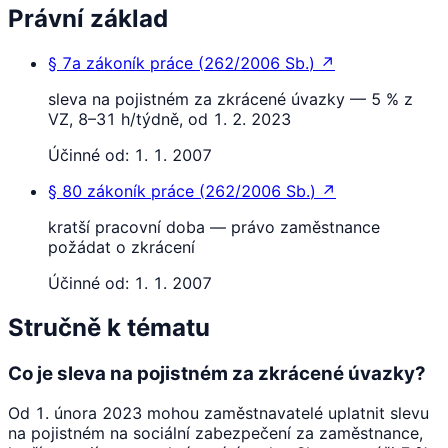
Právní základ
§ 7a
zákoník práce
(
262/2006 Sb.
)
↗
sleva na pojistném za zkrácené úvazky — 5 % z
VZ, 8–31 h/týdně, od 1. 2. 2023
Účinné od:
1. 1. 2007
§ 80
zákoník práce
(
262/2006 Sb.
)
↗
kratší pracovní doba — právo zaměstnance
požádat o zkrácení
Účinné od:
1. 1. 2007
Stručně k tématu
Co je sleva na pojistném za zkrácené úvazky?
Od 1. února 2023 mohou zaměstnavatelé uplatnit slevu
na pojistném na sociální zabezpečení za zaměstnance,