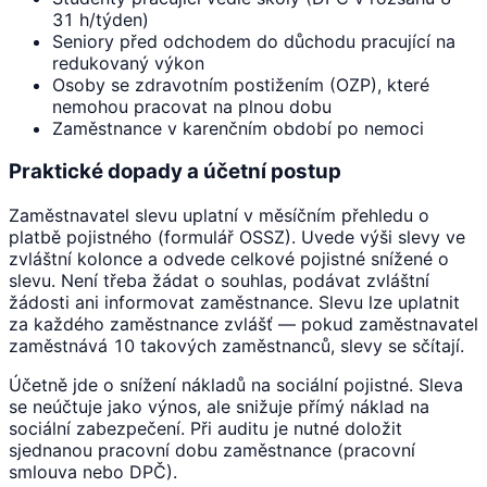
31 h/týden)
Seniory před odchodem do důchodu pracující na
redukovaný výkon
Osoby se zdravotním postižením (OZP), které
nemohou pracovat na plnou dobu
Zaměstnance v karenčním období po nemoci
Praktické dopady a účetní postup
Zaměstnavatel slevu uplatní v měsíčním přehledu o
platbě pojistného (formulář OSSZ). Uvede výši slevy ve
zvláštní kolonce a odvede celkové pojistné snížené o
slevu. Není třeba žádat o souhlas, podávat zvláštní
žádosti ani informovat zaměstnance. Slevu lze uplatnit
za každého zaměstnance zvlášť — pokud zaměstnavatel
zaměstnává 10 takových zaměstnanců, slevy se sčítají.
Účetně jde o snížení nákladů na sociální pojistné. Sleva
se neúčtuje jako výnos, ale snižuje přímý náklad na
sociální zabezpečení. Při auditu je nutné doložit
sjednanou pracovní dobu zaměstnance (pracovní
smlouva nebo DPČ).