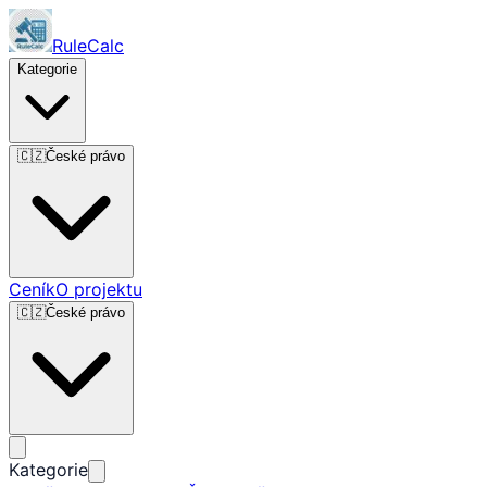
RuleCalc
Kategorie
🇨🇿
České právo
Ceník
O projektu
🇨🇿
České právo
Kategorie