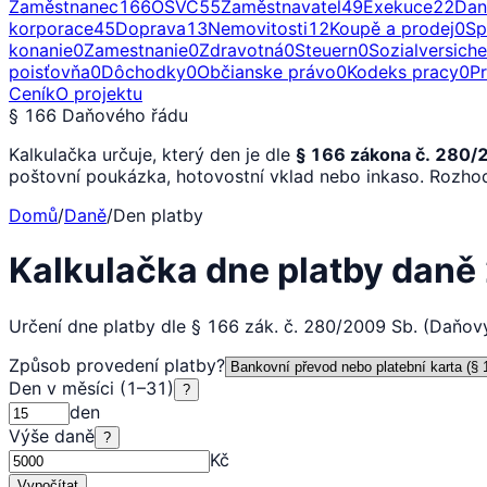
Zaměstnanec
166
OSVČ
55
Zaměstnavatel
49
Exekuce
22
Dan
korporace
45
Doprava
13
Nemovitosti
12
Koupě a prodej
0
Sp
konanie
0
Zamestnanie
0
Zdravotná
0
Steuern
0
Sozialversich
poisťovňa
0
Dôchodky
0
Občianske právo
0
Kodeks pracy
0
P
Ceník
O projektu
§ 166 Daňového řádu
Kalkulačka určuje, který den je dle
§ 166 zákona č. 280/
poštovní poukázka, hotovostní vklad nebo inkaso. Rozhoduj
Domů
/
Daně
/
Den platby
Kalkulačka dne platby dan
Určení dne platby dle § 166 zák. č. 280/2009 Sb. (Daňov
Způsob provedení platby
?
Den v měsíci (1–31)
?
den
Výše daně
?
Kč
Vypočítat