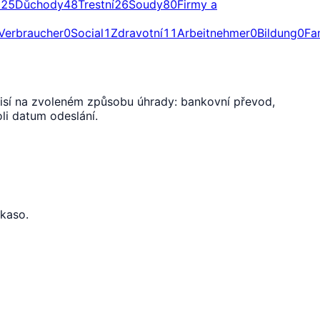
a
25
Důchody
48
Trestní
26
Soudy
80
Firmy a
Verbraucher
0
Social
1
Zdravotní
11
Arbeitnehmer
0
Bildung
0
Fa
isí na zvoleném způsobu úhrady: bankovní převod,
li datum odeslání.
nkaso.