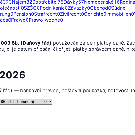
ě
373
Nájem
32
Spotřebitel
75
Dávky
57
Nemocenské
16
Rodin
olečnosti
0
SZČO
0
Podnikanie
0
Záväzky
0
Obchod
0
Súdne
erung
0
Pension
0
Strafrecht
0
Zivilrecht
0
Gerichte
0
Immobilien
0
raca
0
Prawo
0
Prawo wodne
0
2009 Sb. (Daňový řád)
považován za den platby daně. Záv
ící je datum připsání či přijetí platby správcem daně, niko
ě 2026
ý řád) — bankovní převod, poštovní poukázka, hotovost, i