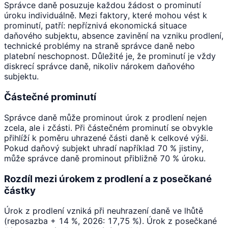
Správce daně posuzuje každou žádost o prominutí
úroku individuálně. Mezi faktory, které mohou vést k
prominutí, patří: nepříznivá ekonomická situace
daňového subjektu, absence zavinění na vzniku prodlení,
technické problémy na straně správce daně nebo
platební neschopnost. Důležité je, že prominutí je vždy
diskrecí správce daně, nikoliv nárokem daňového
subjektu.
Částečné prominutí
Správce daně může prominout úrok z prodlení nejen
zcela, ale i zčásti. Při částečném prominutí se obvykle
přihlíží k poměru uhrazené části daně k celkové výši.
Pokud daňový subjekt uhradí například 70 % jistiny,
může správce daně prominout přibližně 70 % úroku.
Rozdíl mezi úrokem z prodlení a z posečkané
částky
Úrok z prodlení vzniká při neuhrazení daně ve lhůtě
(reposazba + 14 %, 2026: 17,75 %). Úrok z posečkané