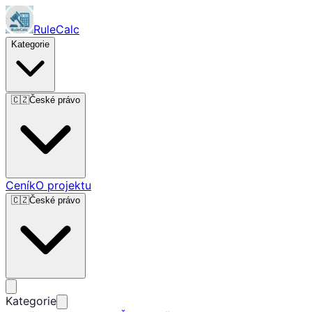
RuleCalc
Kategorie
🇨🇿
České právo
Ceník
O projektu
🇨🇿
České právo
Kategorie