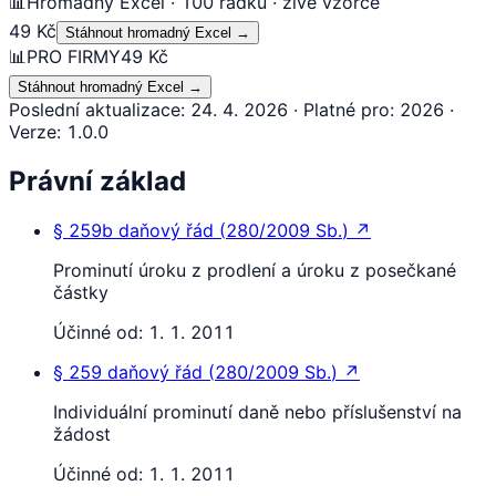
📊
Hromadný Excel · 100 řádků · živé vzorce
49 Kč
Stáhnout hromadný Excel
→
📊
PRO FIRMY
49 Kč
Stáhnout hromadný Excel
→
Poslední aktualizace
:
24. 4. 2026
·
Platné pro
:
2026
·
Verze
:
1.0.0
Právní základ
§ 259b
daňový řád
(
280/2009 Sb.
)
↗
Prominutí úroku z prodlení a úroku z posečkané
částky
Účinné od:
1. 1. 2011
§ 259
daňový řád
(
280/2009 Sb.
)
↗
Individuální prominutí daně nebo příslušenství na
žádost
Účinné od:
1. 1. 2011