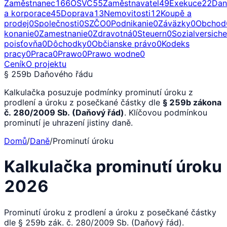
Zaměstnanec
166
OSVČ
55
Zaměstnavatel
49
Exekuce
22
Dan
a korporace
45
Doprava
13
Nemovitosti
12
Koupě a
prodej
0
Společnosti
0
SZČO
0
Podnikanie
0
Záväzky
0
Obchod
konanie
0
Zamestnanie
0
Zdravotná
0
Steuern
0
Sozialversich
poisťovňa
0
Dôchodky
0
Občianske právo
0
Kodeks
pracy
0
Praca
0
Prawo
0
Prawo wodne
0
Ceník
O projektu
§ 259b Daňového řádu
Kalkulačka posuzuje podmínky prominutí úroku z
prodlení a úroku z posečkané částky dle
§ 259b zákona
č. 280/2009 Sb. (Daňový řád)
. Klíčovou podmínkou
prominutí je uhrazení jistiny daně.
Domů
/
Daně
/
Prominutí úroku
Kalkulačka prominutí úroku
2026
Prominutí úroku z prodlení a úroku z posečkané částky
dle § 259b zák. č. 280/2009 Sb. (Daňový řád).