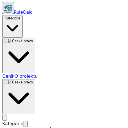
RuleCalc
Kategorie
🇨🇿
České právo
Ceník
O projektu
🇨🇿
České právo
Kategorie