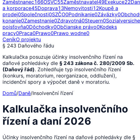
Zaměstnanec
166
OSVČ
55
Zaměstnavatel
49
Exekuce
22
Dan
a korporace
45
Doprava
13
Nemovitosti
12
Koupě a
prodej
0
Společnosti
0
SZČO
0
Podnikanie
0
Záväzky
0
Obchod
konanie
0
Zamestnanie
0
Zdravotná
0
Steuern
0
Sozialversich
poisťovňa
0
Dôchodky
0
Občianske právo
0
Kodeks
pracy
0
Praca
0
Prawo
0
Prawo wodne
0
Ceník
O projektu
§ 243 Daňového řádu
Kalkulačka posuzuje účinky insolvenčního řízení na
daňové pohledávky dle
§ 243 zákona č. 280/2009 Sb.
(Daňový řád)
. Zohledňuje typ insolvenčního řízení
(konkurs, moratorium, reorganizace, oddlužení),
incidenční spory a výpočet daně v moratoriu.
Domů
/
Daně
/
Insolvenční řízení
Kalkulačka insolvenčního
řízení a daní 2026
Účinky insolvenčního řízení na daňové pohledávky dle §