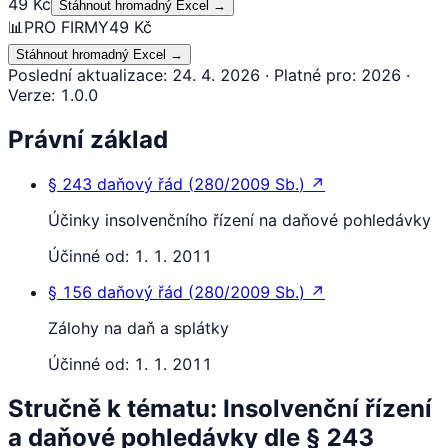
49 Kč
Stáhnout hromadný Excel
→
📊
PRO FIRMY
49 Kč
Stáhnout hromadný Excel
→
Poslední aktualizace
:
24. 4. 2026
·
Platné pro
:
2026
·
Verze
:
1.0.0
Právní základ
§ 243
daňový řád
(
280/2009 Sb.
)
↗
Účinky insolvenčního řízení na daňové pohledávky
Účinné od:
1. 1. 2011
§ 156
daňový řád
(
280/2009 Sb.
)
↗
Zálohy na daň a splátky
Účinné od:
1. 1. 2011
Stručně k tématu: Insolvenční řízení
a daňové pohledávky dle § 243