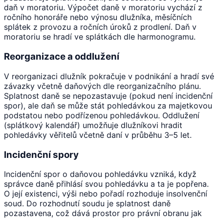
daň v moratoriu. Výpočet daně v moratoriu vychází z
ročního honoráře nebo výnosu dlužníka, měsíčních
splátek z provozu a ročních úroků z prodlení. Daň v
moratoriu se hradí ve splátkách dle harmonogramu.
Reorganizace a oddlužení
V reorganizaci dlužník pokračuje v podnikání a hradí své
závazky včetně daňových dle reorganizačního plánu.
Splatnost daně se nepozastavuje (pokud není incidenční
spor), ale daň se může stát pohledávkou za majetkovou
podstatou nebo podřízenou pohledávkou. Oddlužení
(splátkový kalendář) umožňuje dlužníkovi hradit
pohledávky věřitelů včetně daní v průběhu 3–5 let.
Incidenční spory
Incidenční spor o daňovou pohledávku vzniká, když
správce daně přihlásí svou pohledávku a ta je popřena.
O její existenci, výši nebo pořadí rozhoduje insolvenční
soud. Do rozhodnutí soudu je splatnost daně
pozastavena, což dává prostor pro právní obranu jak